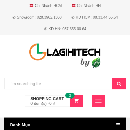
Chi Nhánh HCM
Chi Nhánh HN
✆ Showroom: 028.3962.1368
✆ KD HCM: 08.33.44.55.54
✆ KD HN: 037.655.00.64
0
SHOPPING CART
0 item(s) -
0
₫
Danh Mục