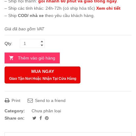
– Ship nội thành:
gói nhanh 60 phút và giao trong ngày
.
– Ship các tỉnh khác: 24h-72h (có ship hỏa tốc)
Xem chi tiết
– Ship
COD/ nhà xe
theo yêu cầu khách hàng.
Giá đã bao gồm VAT
Qty:
Thêm vào giỏ hàng
MUA NGAY
Giao Tận Nơi Hoặc Nhận Tại Cửa Hàng
Print
Send to a friend
Category:
Chưa phân loại
Share on: