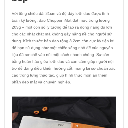
Với tổng chiều dài 31cm và độ dày lưỡi dao được tính
toán kỹ lưỡng, dao Chopper iMat đạt mức trọng lượng
209g – một con số lý tưởng để tạo ra động năng đủ lớn
cho các nhát chặt mà không gây nặng nề cho người sử
dụng. Kích thước bản dao rộng 8.2cm còn cực kỳ tiện lợi
để bạn sử dụng như một chiếc xẻng nhỏ để xúc nguyên
liệu đã sơ chế vào nồi một cách nhanh chóng. Sự cân
bằng hoàn hảo giữa lưỡi dao và cán cầm giúp người nội
trợ dễ dàng điều khiển hướng cắt, mang lại sự chuẩn xác
cao trong từng thao tác, giúp hình thức món ăn thêm
phần đẹp mắt và chuyên nghiệp.