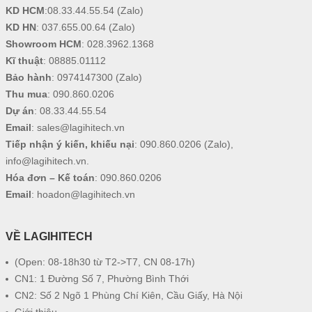
KD HCM
:
08.33.44.55.54
(Zalo)
KD HN
:
037.655.00.64
(Zalo)
Showroom HCM
:
028.3962.1368
Kĩ thuật
:
08885.01112
Bảo hành
:
0974147300
(Zalo)
Thu mua
:
090.860.0206
Dự án
:
08.33.44.55.54
Email
:
sales@lagihitech.vn
Tiếp nhận ý kiến, khiếu nại
:
090.860.0206
(Zalo),
info@lagihitech.vn
.
Hóa đơn – Kế toán
:
090.860.0206
Email
:
hoadon@lagihitech.vn
VỀ LAGIHITECH
(Open: 08-18h30 từ T2->T7, CN 08-17h)
CN1: 1 Đường Số 7, Phường Bình Thới
CN2: Số 2 Ngõ 1 Phùng Chí Kiên, Cầu Giấy, Hà Nội