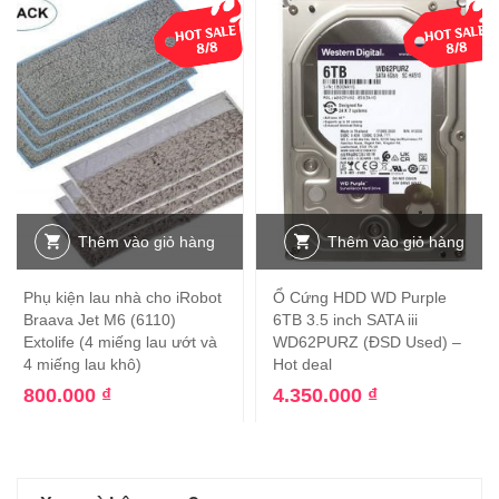
Thêm vào giỏ hàng
Thêm vào giỏ hàng
Phụ kiện lau nhà cho iRobot
Ổ Cứng HDD WD Purple
Braava Jet M6 (6110)
6TB 3.5 inch SATA iii
Extolife (4 miếng lau ướt và
WD62PURZ (ĐSD Used) –
4 miếng lau khô)
Hot deal
800.000
₫
4.350.000
₫