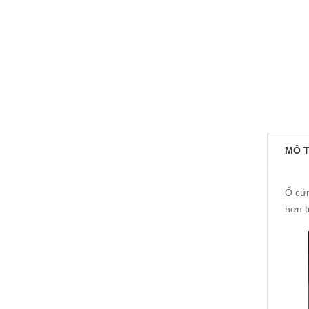
MÔ 
Ổ cứn
hơn t