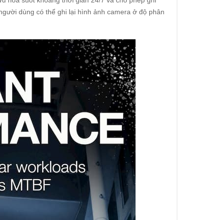
ưu hóa suốt khoảng thời gian 24/7 và cho phép ghi
ợ người dùng có thể ghi lại hình ảnh camera ở độ phân