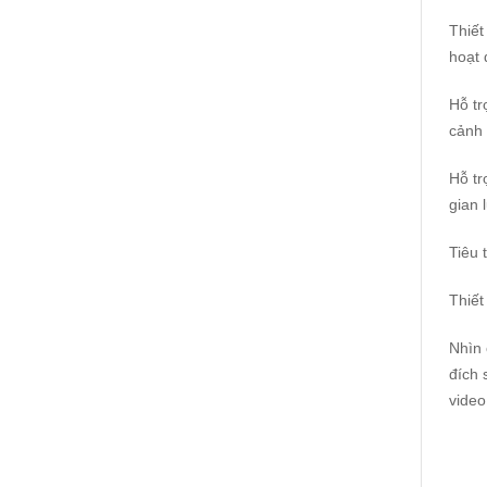
Thiết
hoạt 
Hỗ tr
cảnh 
Hỗ tr
gian 
Tiêu 
Thiết
Nhìn 
đích 
video