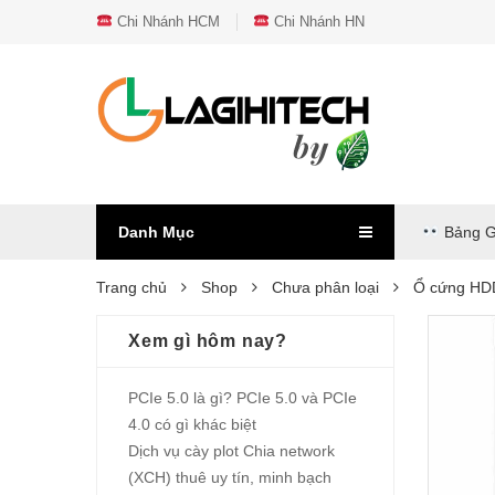
Chi Nhánh HCM
Chi Nhánh HN
Danh Mục
Bảng G
Trang chủ
Shop
Chưa phân loại
Ổ cứng HDD
Xem gì hôm nay?
PCIe 5.0 là gì? PCIe 5.0 và PCIe
4.0 có gì khác biệt
Dịch vụ cày plot Chia network
(XCH) thuê uy tín, minh bạch