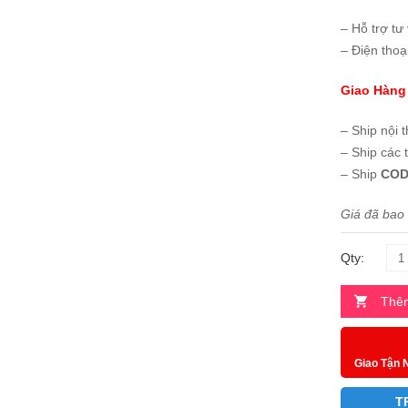
– Hỗ trợ tư
– Điện thoạ
Giao Hàng
– Ship nội 
– Ship các 
– Ship
COD
Giá đã bao
Qty:
Thêm
Giao Tận 
T