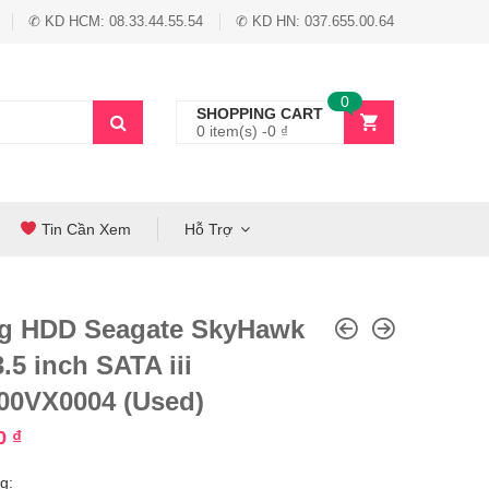
✆ KD HCM: 08.33.44.55.54
✆ KD HN: 037.655.00.64
0
SHOPPING CART
0 item(s) -
0
₫
Tin Cần Xem
Hỗ Trợ
g HDD Seagate SkyHawk
.5 inch SATA iii
00VX0004 (Used)
00
₫
g: