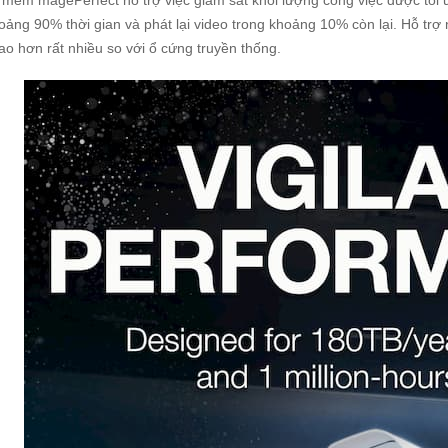
mềm magePerfect hỗ trợ việc giám sát khối lượng công việc được tối 
hoảng 90% thời gian và phát lại video trong khoảng 10% còn lại. Hỗ tr
cao hơn rất nhiều so với ổ cứng truyền thống.