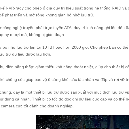
 kế NVR-rady cho phép ổ đĩa duy trì hiệu suất trong hệ thống RAID và
để phát triển và mở rộng không gian bộ nhớ lưu trữ.
ợ công nghệ truyền phát trực tuyến ATA: duy trì khả năng ghi lên đến
quay mượt mà, không bị gián đoạn.
ợ bộ nhớ lưu trữ lên tới 10TB hoặc hơn 2000 giờ. Cho phép bạn có th
lưu trữ dữ liệu được lâu hơn.
thụ điện năng thấp: giảm thiểu khả năng thoát nhiệt, giúp cho thiết bị 
 kế chống sốc giúp bảo vệ ổ cứng khỏi các tác nhân va đập và rơi vỡ t
chung, đây là một thiết bị lưu trữ được sản xuất với mục đích lưu trữ
sử dụng cá nhân. Thiết bị có tốc độ đọc ghi dữ liệu cực cao và có thể ho
 camera cực tốt dành cho doanh nghiệp.