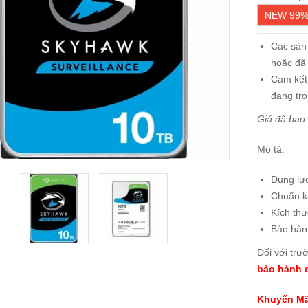
NEW 99% 
Các sản
hoặc đã
Cam kết
đang tro
Giá đã bao
Mô tả:
Dung lư
Chuẩn kế
Kích thư
Bảo hà
Đối với trư
bảo hành d
Khuyến Mã