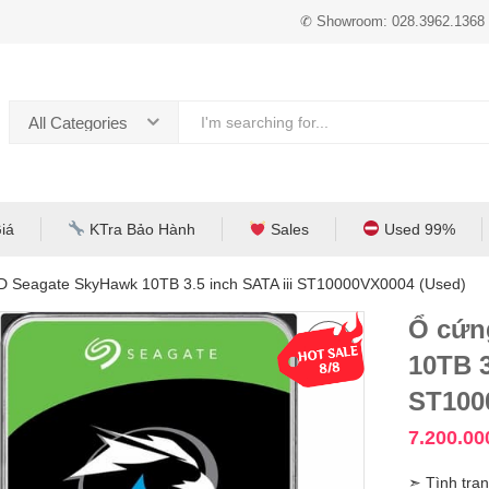
✆ Showroom: 028.3962.1368
All Categories
iá
KTra Bảo Hành
Sales
Used 99%
 Seagate SkyHawk 10TB 3.5 inch SATA iii ST10000VX0004 (Used)
Ổ cứn
10TB 3
ST100
7.200.0
➣ Tình trạn