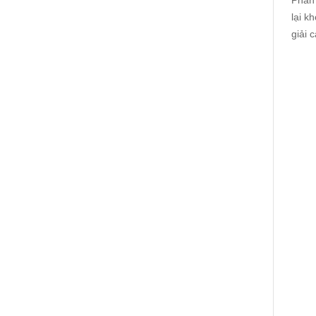
Phần 
lại k
giải 