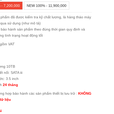
- 7,200,000
NEW 100% - 11,900,000
 phẩm đã được kiểm tra kỹ chất lượng, là hàng tháo máy
 qua sử dụng (như mô tả)
 bảo hành sản phẩm theo đúng thời gian quy định và
ng tình trạng hoạt động tốt
 gồm VAT
ợng 10TB
t nối: SATA iii
ớc: 3.5 inch
nh
24 tháng
ờng hợp bảo hành các sản phẩm thiết bị lưu trữ :
KHÔNG
ữ liệu
i