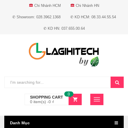
Chi Nhánh HCM
Chi Nhánh HN
✆ Showroom: 028.3962.1368
✆ KD HCM: 08.33.44.55.54
✆ KD HN: 037.655.00.64
0
SHOPPING CART
0 item(s) -
0
₫
Danh Mục