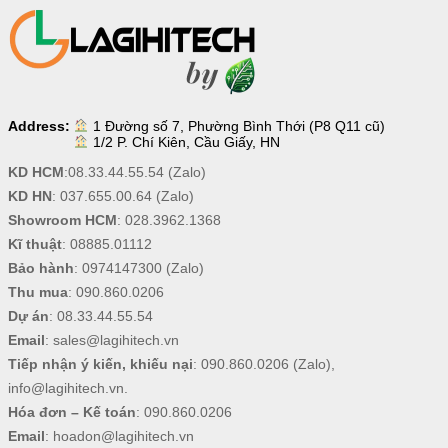
Address:
1 Đường số 7, Phường Bình Thới (P8 Q11 cũ)
1/2 P. Chí Kiên, Cầu Giấy, HN
KD HCM
:
08.33.44.55.54
(Zalo)
KD HN
:
037.655.00.64
(Zalo)
Showroom HCM
:
028.3962.1368
Kĩ thuật
:
08885.01112
Bảo hành
:
0974147300
(Zalo)
Thu mua
:
090.860.0206
Dự án
:
08.33.44.55.54
Email
:
sales@lagihitech.vn
Tiếp nhận ý kiến, khiếu nại
:
090.860.0206
(Zalo),
info@lagihitech.vn
.
Hóa đơn – Kế toán
:
090.860.0206
Email
:
hoadon@lagihitech.vn