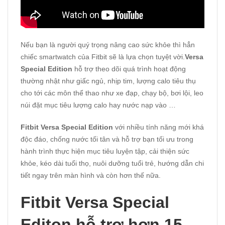
Nếu bạn là người quý trọng nâng cao sức khỏe thì hẳn
chiếc smartwatch của Fitbit sẽ là lựa chọn tuyệt vời.
Versa
Special Edition
hỗ trợ theo dõi quá trình hoạt động
thường nhật như giấc ngủ, nhịp tim, lượng calo tiêu thụ
cho tới các môn thể thao như xe đạp, chạy bộ, bơi lội, leo
núi đặt mục tiêu lượng calo hay nước nạp vào …
Fitbit Versa Special Edition
với nhiều tính năng mới khá
độc đáo, chống nước tối tân và hỗ trợ bạn tối ưu trong
hành trình thực hiện mục tiêu luyện tập, cải thiện sức
khỏe, kéo dài tuổi thọ, nuôi dưỡng tuổi trẻ, hướng dẫn chi
tiết ngay trên màn hình và còn hơn thế nữa.
Fitbit Versa Special
Editon hỗ trợ hơn 15