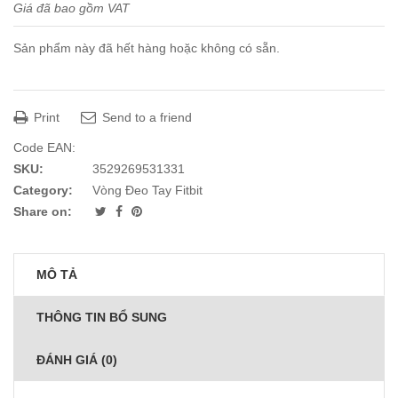
Giá đã bao gồm VAT
Sản phẩm này đã hết hàng hoặc không có sẵn.
Print
Send to a friend
Code EAN:
SKU:
3529269531331
Category:
Vòng Đeo Tay Fitbit
Share on:
MÔ TẢ
THÔNG TIN BỔ SUNG
ĐÁNH GIÁ (0)