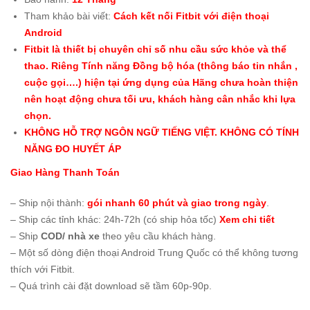
Tham khảo bài viết:
Cách kết nối Fitbit với điện thoại
Android
Fitbit là thiết bị chuyên chỉ số nhu cầu sức khỏe và thể
thao. Riêng Tính năng Đồng bộ hóa (thông báo tin nhắn ,
cuộc gọi….) hiện tại ứng dụng của Hãng chưa hoàn thiện
nên hoạt động chưa tối ưu, khách hàng cân nhắc khi lựa
chọn.
KHÔNG HỖ TRỢ NGÔN NGỮ TIẾNG VIỆT. KHÔNG CÓ TÍNH
NĂNG ĐO HUYẾT ÁP
Giao Hàng Thanh Toán
– Ship nội thành:
gói nhanh 60 phút và giao trong ngày
.
– Ship các tỉnh khác: 24h-72h (có ship hỏa tốc)
Xem chi tiết
– Ship
COD/ nhà xe
theo yêu cầu khách hàng.
– Một số dòng điện thoại Android Trung Quốc có thể không tương
thích với Fitbit.
– Quá trình cài đặt download sẽ tầm 60p-90p.