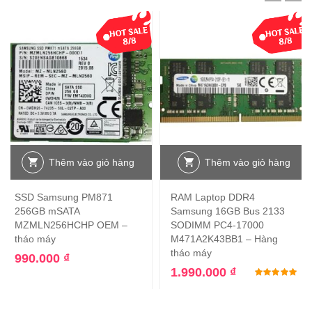
Thêm vào giỏ hàng
Thêm vào giỏ hàng
SSD Samsung PM871
RAM Laptop DDR4
256GB mSATA
Samsung 16GB Bus 2133
MZMLN256HCHP OEM –
SODIMM PC4-17000
tháo máy
M471A2K43BB1 – Hàng
tháo máy
990.000
₫
1.990.000
₫
Đư