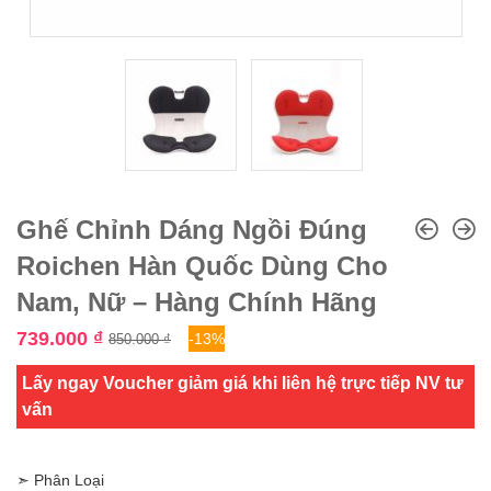
Ghế Chỉnh Dáng Ngồi Đúng
Roichen Hàn Quốc Dùng Cho
Nam, Nữ – Hàng Chính Hãng
739.000
₫
-13%
850.000
₫
Lấy ngay Voucher giảm giá khi liên hệ trực tiếp NV tư
vấn
➣ Phân Loại