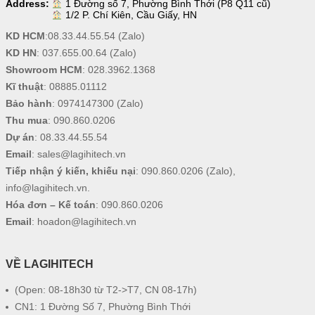
Address:
1 Đường số 7, Phường Bình Thới (P8 Q11 cũ)
1/2 P. Chí Kiên, Cầu Giấy, HN
KD HCM
:
08.33.44.55.54
(Zalo)
KD HN
:
037.655.00.64
(Zalo)
Showroom HCM
:
028.3962.1368
Kĩ thuật
:
08885.01112
Bảo hành
:
0974147300
(Zalo)
Thu mua
:
090.860.0206
Dự án
:
08.33.44.55.54
Email
:
sales@lagihitech.vn
Tiếp nhận ý kiến, khiếu nại
:
090.860.0206
(Zalo),
info@lagihitech.vn
.
Hóa đơn – Kế toán
:
090.860.0206
Email
:
hoadon@lagihitech.vn
VỀ LAGIHITECH
(Open: 08-18h30 từ T2->T7, CN 08-17h)
CN1: 1 Đường Số 7, Phường Bình Thới