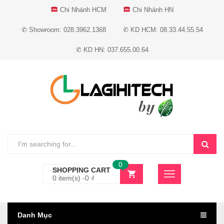
Chi Nhánh HCM
Chi Nhánh HN
✆ Showroom: 028.3962.1368
✆ KD HCM: 08.33.44.55.54
✆ KD HN: 037.655.00.64
0
SHOPPING CART
0 item(s) -
0
₫
Danh Mục