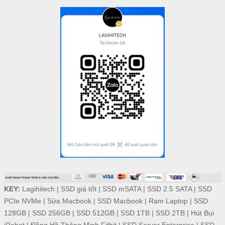
KEY:
Lagihitech
|
SSD giá tốt
|
SSD mSATA
|
SSD 2.5 SATA
|
SSD
PCIe NVMe
|
Sửa Macbook
|
SSD Macbook
|
Ram Laptop
|
SSD
128GB
|
SSD 256GB
|
SSD 512GB
|
SSD 1TB
|
SSD 2TB
|
Hút Bụi
iRobot
|
Đồng Hồ Thông Minh Fitbit
|
SSD Server Enterprise
|
SSD