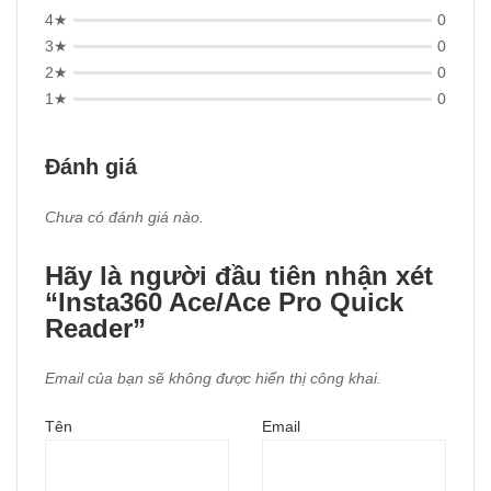
4★
0
3★
0
2★
0
1★
0
Đánh giá
Chưa có đánh giá nào.
Hãy là người đầu tiên nhận xét
“Insta360 Ace/Ace Pro Quick
Reader”
Email của bạn sẽ không được hiển thị công khai.
Tên
Email