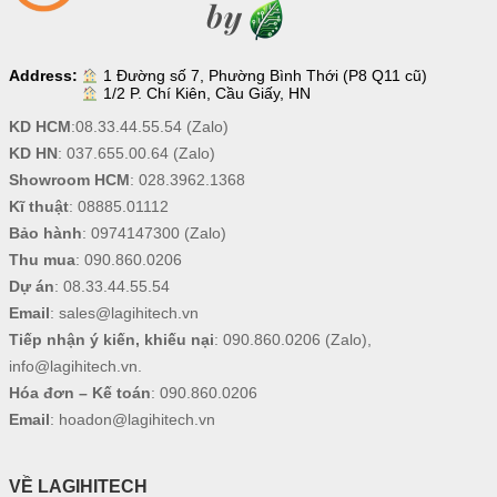
Address:
1 Đường số 7, Phường Bình Thới (P8 Q11 cũ)
1/2 P. Chí Kiên, Cầu Giấy, HN
KD HCM
:
08.33.44.55.54
(Zalo)
KD HN
:
037.655.00.64
(Zalo)
Showroom HCM
:
028.3962.1368
Kĩ thuật
:
08885.01112
Bảo hành
:
0974147300
(Zalo)
Thu mua
:
090.860.0206
Dự án
:
08.33.44.55.54
Email
:
sales@lagihitech.vn
Tiếp nhận ý kiến, khiếu nại
:
090.860.0206
(Zalo),
info@lagihitech.vn
.
Hóa đơn – Kế toán
:
090.860.0206
Email
:
hoadon@lagihitech.vn
VỀ LAGIHITECH