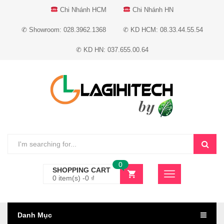
Chi Nhánh HCM
Chi Nhánh HN
✆ Showroom: 028.3962.1368
✆ KD HCM: 08.33.44.55.54
✆ KD HN: 037.655.00.64
0
SHOPPING CART
0 item(s) -
0
₫
Danh Mục