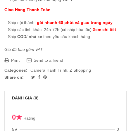
Giao Hàng Thanh Toán
– Ship nội thành:
gói nhanh 60 phút và giao trong ngày
.
– Ship các tỉnh khác: 24h-72h (có ship hỏa tốc)
Xem chi tiết
– Ship
COD/ nhà xe
theo yêu cầu khách hàng.
Giá đã bao gồm VAT
Print
Send to a friend
Categories:
Camera Hành Trình
,
Z Shopping
Share on:
ĐÁNH GIÁ (0)
0★
Rating
5★
0