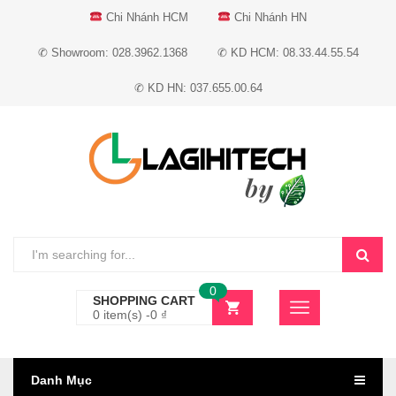
Chi Nhánh HCM
Chi Nhánh HN
✆ Showroom: 028.3962.1368
✆ KD HCM: 08.33.44.55.54
✆ KD HN: 037.655.00.64
0
SHOPPING CART
0 item(s) -
0
₫
Danh Mục