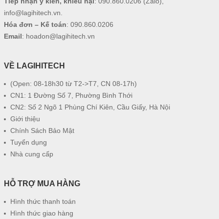
Tiếp nhận ý kiến, khiếu nại
:
090.860.0206
(Zalo),
info@lagihitech.vn
.
Hóa đơn – Kế toán
:
090.860.0206
Email
:
hoadon@lagihitech.vn
VỀ LAGIHITECH
(Open: 08-18h30 từ T2->T7, CN 08-17h)
CN1: 1 Đường Số 7, Phường Bình Thới
CN2: Số 2 Ngõ 1 Phùng Chí Kiên, Cầu Giấy, Hà Nội
Giới thiệu
Chính Sách Bảo Mật
Tuyển dụng
Nhà cung cấp
HỖ TRỢ MUA HÀNG
Hình thức thanh toán
Hình thức giao hàng