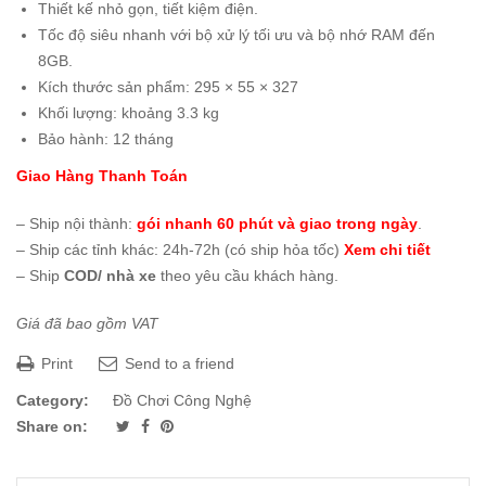
Thiết kế nhỏ gọn, tiết kiệm điện.
Tốc độ siêu nhanh với bộ xử lý tối ưu và bộ nhớ RAM đến
8GB.
Kích thước sản phẩm: 295 × 55 × 327
Khối lượng: khoảng 3.3 kg
Bảo hành: 12 tháng
Giao Hàng Thanh Toán
– Ship nội thành:
gói nhanh 60 phút và giao trong ngày
.
– Ship các tỉnh khác: 24h-72h (có ship hỏa tốc)
Xem chi tiết
– Ship
COD/ nhà xe
theo yêu cầu khách hàng.
Giá đã bao gồm VAT
Print
Send to a friend
Category:
Đồ Chơi Công Nghệ
Share on: