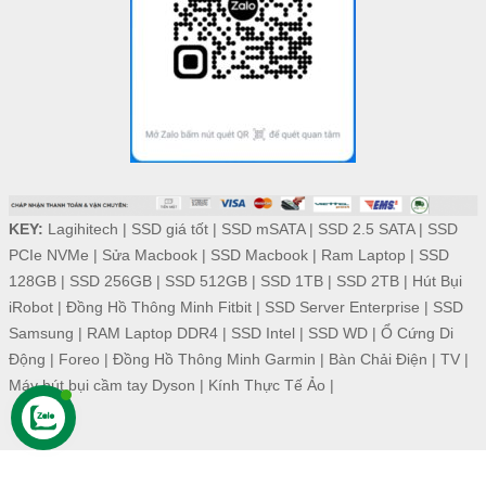
KEY:
Lagihitech
|
SSD giá tốt
|
SSD mSATA
|
SSD 2.5 SATA
|
SSD
PCIe NVMe
|
Sửa Macbook
|
SSD Macbook
|
Ram Laptop
|
SSD
128GB
|
SSD 256GB
|
SSD 512GB
|
SSD 1TB
|
SSD 2TB
|
Hút Bụi
iRobot
|
Đồng Hồ Thông Minh Fitbit
|
SSD Server Enterprise
|
SSD
Samsung
|
RAM Laptop DDR4
|
SSD Intel
|
SSD WD
|
Ổ Cứng Di
Động
|
Foreo
|
Đồng Hồ Thông Minh Garmin
|
Bàn Chải Điện
|
TV
|
Máy hút bụi cầm tay Dyson
|
Kính Thực Tế Ảo
|