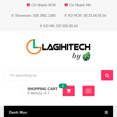
Chi Nhánh HCM
Chi Nhánh HN
✆ Showroom: 028.3962.1368
✆ KD HCM: 08.33.44.55.54
✆ KD HN: 037.655.00.64
0
SHOPPING CART
0 item(s) -
0
₫
Danh Mục