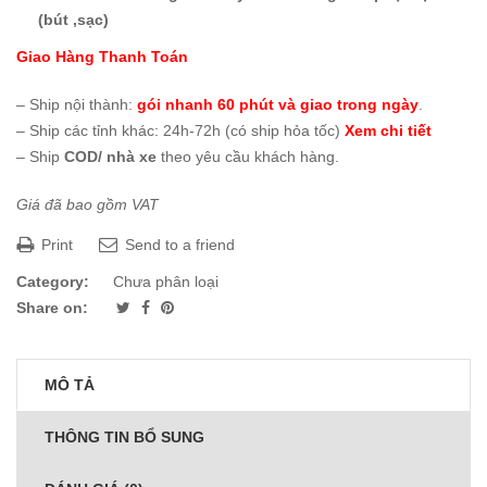
(bút ,sạc)
Giao Hàng Thanh Toán
– Ship nội thành:
gói nhanh 60 phút và giao trong ngày
.
– Ship các tỉnh khác: 24h-72h (có ship hỏa tốc)
Xem chi tiết
– Ship
COD/ nhà xe
theo yêu cầu khách hàng.
Giá đã bao gồm VAT
Print
Send to a friend
Category:
Chưa phân loại
Share on:
MÔ TẢ
THÔNG TIN BỔ SUNG