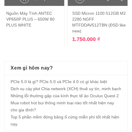
Nguồn Máy Tính ANTEC
SSD Micron 1100 512GB M2
VP650P PLUS – 650W 80
2280 NGFF
PLUS WHITE
MTFDDAV512TBN (ĐSD like
new)
1.750.000
₫
Xem gì hôm nay?
PCIe 5.0 là gì? PCIe 5.0 và PCIe 4.0 có gì khác biệt
Dịch vụ cày plot Chia network (XCH) thuê uy tín, minh bạch
Những lỗi thường gặp của kính thực tế ảo Oculus Quest 2
Mua robot hút bụi thông minh loại nào tốt nhất hiện nay
cho gia đình?
Top 5 phần mềm đóng băng ổ cứng miễn phí tốt nhất hiện
nay