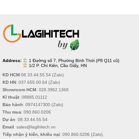
Address:
1 Đường số 7, Phường Bình Thới (P8 Q11 cũ)
1/2 P. Chí Kiên, Cầu Giấy, HN
KD HCM
:
08.33.44.55.54
(Zalo)
KD HN
:
037.655.00.64
(Zalo)
Showroom HCM
:
028.3962.1368
Kĩ thuật
:
08885.01112
Bảo hành
:
0974147300
(Zalo)
Thu mua
:
090.860.0206
Dự án
:
08.33.44.55.54
Email
:
sales@lagihitech.vn
Tiếp nhận ý kiến, khiếu nại
:
090.860.0206
(Zalo),