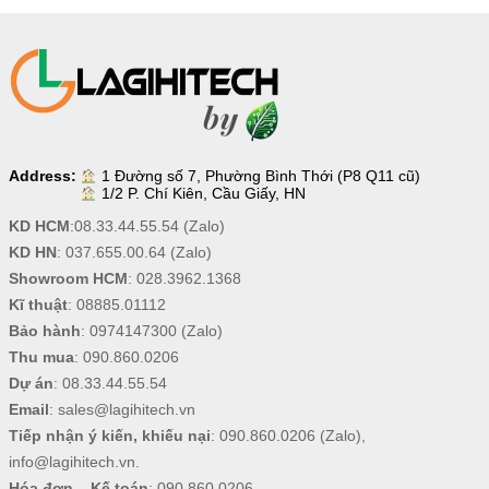
Address:
1 Đường số 7, Phường Bình Thới (P8 Q11 cũ)
1/2 P. Chí Kiên, Cầu Giấy, HN
KD HCM
:
08.33.44.55.54
(Zalo)
KD HN
:
037.655.00.64
(Zalo)
Showroom HCM
:
028.3962.1368
Kĩ thuật
:
08885.01112
Bảo hành
:
0974147300
(Zalo)
Thu mua
:
090.860.0206
Dự án
:
08.33.44.55.54
Email
:
sales@lagihitech.vn
Tiếp nhận ý kiến, khiếu nại
:
090.860.0206
(Zalo),
info@lagihitech.vn
.
Hóa đơn – Kế toán
:
090.860.0206