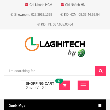
Chi Nhánh HCM
Chi Nhánh HN
✆ Showroom: 028.3962.1368
✆ KD HCM: 08.33.44.55.54
✆ KD HN: 037.655.00.64
0
SHOPPING CART
0 item(s) -
0
₫
Danh Mục