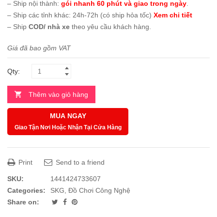
– Ship nội thành:
gói nhanh 60 phút và giao trong ngày
.
– Ship các tỉnh khác: 24h-72h (có ship hỏa tốc)
Xem chi tiết
– Ship
COD/ nhà xe
theo yêu cầu khách hàng.
Giá đã bao gồm VAT
Qty:
Thêm vào giỏ hàng
MUA NGAY
Giao Tận Nơi Hoặc Nhận Tại Cửa Hàng
Print
Send to a friend
SKU:
1441424733607
Categories:
SKG
,
Đồ Chơi Công Nghệ
Share on: