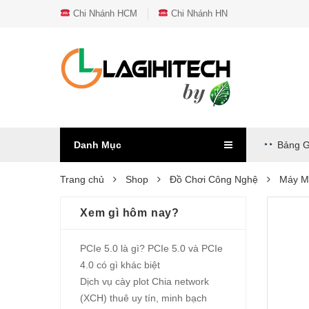
Chi Nhánh HCM
Chi Nhánh HN
Danh Mục
Bảng G
Trang chủ
Shop
Đồ Chơi Công Nghệ
Máy M
Xem gì hôm nay?
PCIe 5.0 là gì? PCIe 5.0 và PCIe
4.0 có gì khác biệt
Dịch vụ cày plot Chia network
(XCH) thuê uy tín, minh bạch