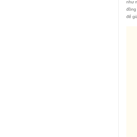
như m
đồng 
để gi