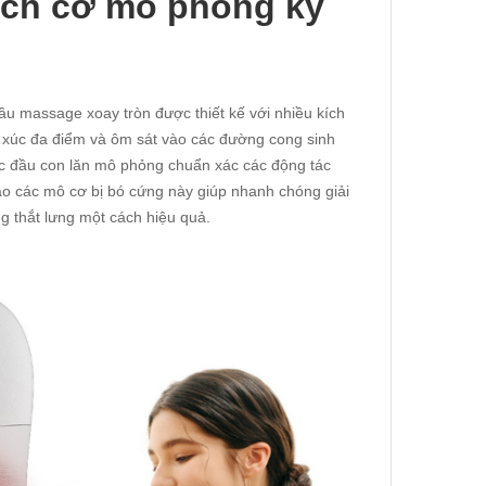
ích cỡ mô phỏng kỹ
u massage xoay tròn được thiết kế với nhiều kích
 xúc đa điểm và ôm sát vào các đường cong sinh
ác đầu con lăn mô phỏng chuẩn xác các động tác
ào các mô cơ bị bó cứng này giúp nhanh chóng giải
g thắt lưng một cách hiệu quả.