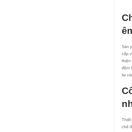
Ch
êm
Sản p
cấp v
thiện
đệm h
lại c
Cô
nh
Thiết
chế đ