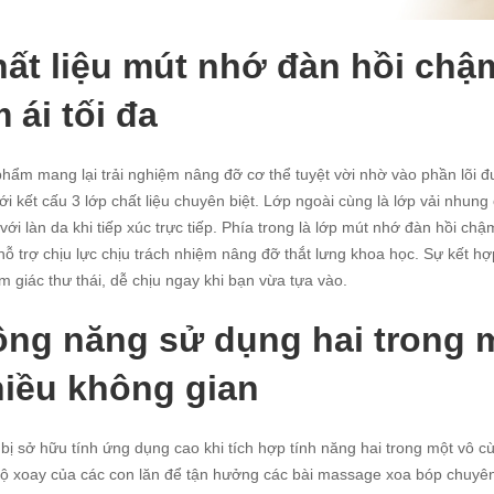
ất liệu mút nhớ đàn hồi chậ
 ái tối đa
hẩm mang lại trải nghiệm nâng đỡ cơ thể tuyệt vời nhờ vào phần lõi 
ới kết cấu 3 lớp chất liệu chuyên biệt. Lớp ngoài cùng là lớp vải nhu
 với làn da khi tiếp xúc trực tiếp. Phía trong là lớp mút nhớ đàn hồi c
ỗ trợ chịu lực chịu trách nhiệm nâng đỡ thắt lưng khoa học. Sự kết h
ảm giác thư thái, dễ chịu ngay khi bạn vừa tựa vào.
ng năng sử dụng hai trong m
iều không gian
 bị sở hữu tính ứng dụng cao khi tích hợp tính năng hai trong một vô c
ộ xoay của các con lăn để tận hưởng các bài massage xoa bóp chuyên s