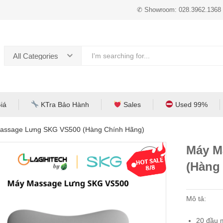
✆ Showroom: 028.3962.1368
All Categories
iá
KTra Bảo Hành
Sales
Used 99%
assage Lưng SKG VS500 (Hàng Chính Hãng)
Máy M
(Hàng
Mô tả:
20 đầu 