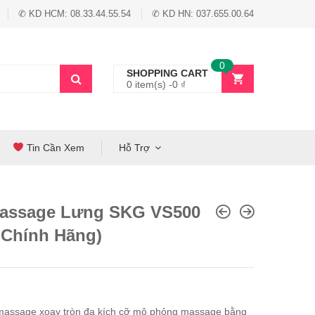
✆ KD HCM: 08.33.44.55.54
✆ KD HN: 037.655.00.64
0
SHOPPING CART
0 item(s) -
0
₫
Tin Cần Xem
Hỗ Trợ
assage Lưng SKG VS500
 Chính Hãng)
massage xoay tròn đa kích cỡ mô phỏng massage bằng