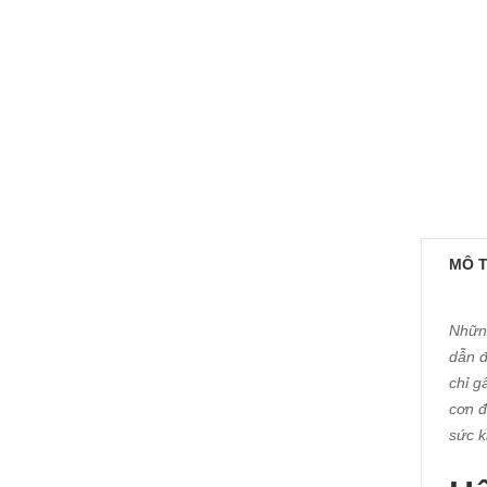
MÔ 
Những
dẫn đ
chỉ g
cơn đ
sức k