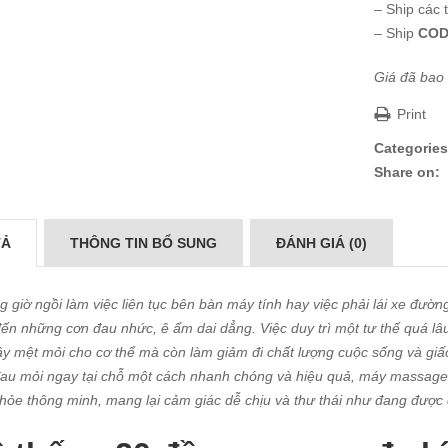
– Ship các 
– Ship
COD
Giá đã bao
Print
Categories
Share on:
TẢ
THÔNG TIN BỔ SUNG
ĐÁNH GIÁ (0)
 giờ ngồi làm việc liên tục bên bàn máy tính hay việc phải lái xe đường
ến những cơn đau nhức, ê ẩm dai dẳng. Việc duy trì một tư thế quá lâ
ây mệt mỏi cho cơ thể mà còn làm giảm đi chất lượng cuộc sống và gi
au mỏi ngay tại chỗ một cách nhanh chóng và hiệu quả, máy massage
hỏe thông minh, mang lại cảm giác dễ chịu và thư thái như đang được