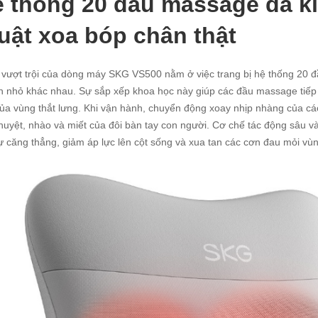
 thống 20 đầu massage đa k
uật xoa bóp chân thật
vượt trội của dòng máy SKG VS500 nằm ở việc trang bị hệ thống 20 đầ
n nhỏ khác nhau. Sự sắp xếp khoa học này giúp các đầu massage tiếp
ủa vùng thắt lưng. Khi vận hành, chuyển động xoay nhịp nhàng của c
uyệt, nhào và miết của đôi bàn tay con người. Cơ chế tác động sâu v
ự căng thẳng, giảm áp lực lên cột sống và xua tan các cơn đau mỏi vùn