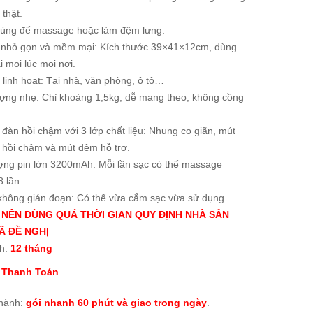
 thật.
dùng để massage hoặc làm đệm lưng.
ế nhỏ gọn và mềm mại: Kích thước 39×41×12cm, dùng
i mọi lúc mọi nơi.
linh hoạt: Tại nhà, văn phòng, ô tô…
ượng nhẹ: Chỉ khoảng 1,5kg, dễ mang theo, không cồng
đàn hồi chậm với 3 lớp chất liệu: Nhung co giãn, mút
 hồi chậm và mút đệm hỗ trợ.
ợng pin lớn 3200mAh: Mỗi lần sạc có thể massage
 lần.
 không gián đoạn: Có thể vừa cắm sạc vừa sử dụng.
NÊN DÙNG QUÁ THỜI GIAN QUY ĐỊNH NHÀ SẢN
Ã ĐỀ NGHỊ
h:
12 tháng
 Thanh Toán
thành:
gói nhanh 60 phút và giao trong ngày
.