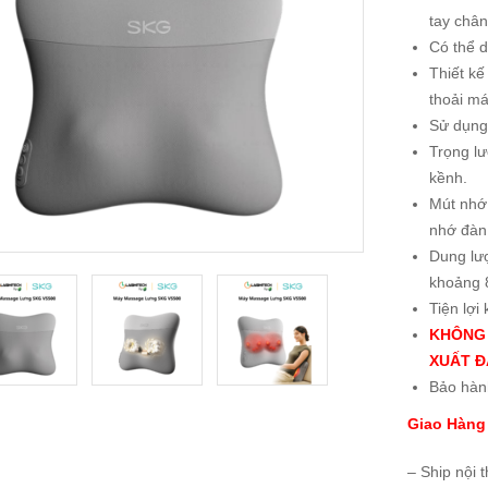
tay chân
Có thể 
Thiết k
thoải má
Sử dụng 
Trọng l
kềnh.
Mút nhớ 
nhớ đàn
Dung lư
khoảng 8
Tiện lợi
KHÔNG 
XUẤT Đ
Bảo hàn
Giao Hàng
– Ship nội 