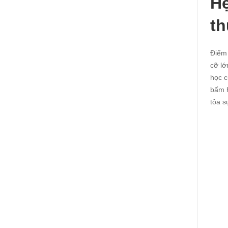
Hệ
th
Điểm 
cỡ lớ
học c
bấm h
tỏa s