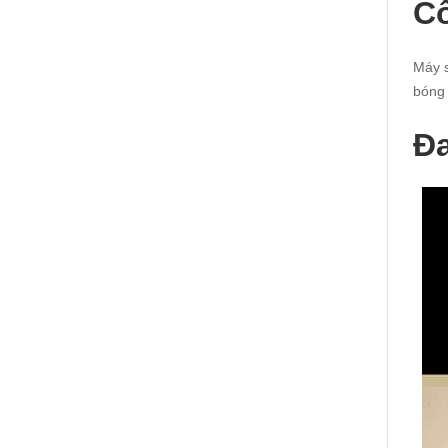
C
Máy s
bóng 
Đa