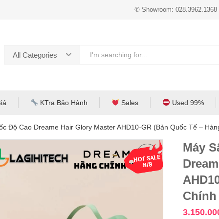
✆ Showroom: 028.3962.1368
All Categories
iá
KTra Bảo Hành
Sales
Used 99%
ốc Độ Cao Dreame Hair Glory Master AHD10-GR (Bản Quốc Tế – Hàn
Máy S
Dreame
AHD10
Chính
3.150.0