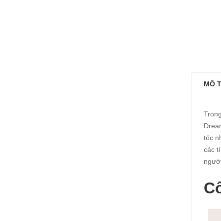
MÔ 
Trong
Dream
tóc n
các t
người
C