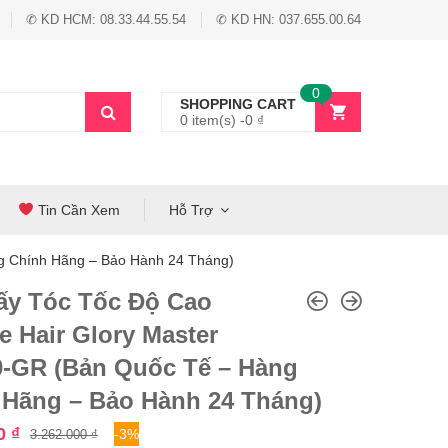
✆ KD HCM: 08.33.44.55.54
✆ KD HN: 037.655.00.64
0
SHOPPING CART
0 item(s) -
0
₫
Tin Cần Xem
Hỗ Trợ
g Chính Hãng – Bảo Hành 24 Tháng)
ấy Tóc Tốc Độ Cao
 Hair Glory Master
-GR (Bản Quốc Tế – Hàng
 Hãng – Bảo Hành 24 Tháng)
00
₫
-3%
3.262.000
₫