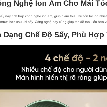
ông Nghệ Ion Âm Cho Mái Tó
ấy này tích hợp công nghệ ion âm, giúp giảm thiểu hư tổn tóc do nhiệt
mượt hơn sau khi sấy. Công nghệ này cũng giúp tóc dễ tạo kiểu hơn v
 Dạng Chế Độ Sấy, Phù Hợp 