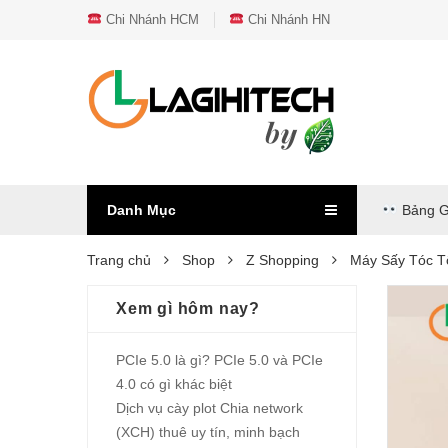
Chi Nhánh HCM
Chi Nhánh HN
Danh Mục
Bảng G
Trang chủ
Shop
Z Shopping
Máy Sấy Tóc T
Xem gì hôm nay?
PCIe 5.0 là gì? PCIe 5.0 và PCIe
4.0 có gì khác biệt
Dịch vụ cày plot Chia network
(XCH) thuê uy tín, minh bạch