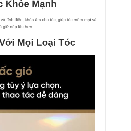
c Khỏe Mạnh
 và tĩnh điện, khóa ẩm cho tóc, giúp tóc mềm mại và
à giữ nếp lâu hơn.
Với Mọi Loại Tóc