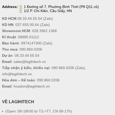
Address:
1 Đường số 7, Phường Bình Thới (P8 Q11 cũ)
1/2 P. Chí Kiên, Cầu Giấy, HN
KD HCM
:
08.33.44.55.54
(Zalo)
KD HN
:
037.655.00.64
(Zalo)
Showroom HCM
:
028.3962.1368
Kĩ thuật
:
08885.01112
Bảo hành
:
0974147300
(Zalo)
Thu mua
:
090.860.0206
Dự án
:
08.33.44.55.54
Email
:
sales@lagihitech.vn
Tiếp nhận ý kiến, khiếu nại
:
090.860.0206
(Zalo),
info@lagihitech.vn
.
Hóa đơn – Kế toán
:
090.860.0206
Email
:
hoadon@lagihitech.vn
VỀ LAGIHITECH
(Open: 08-18h30 từ T2->T7, CN 08-17h)