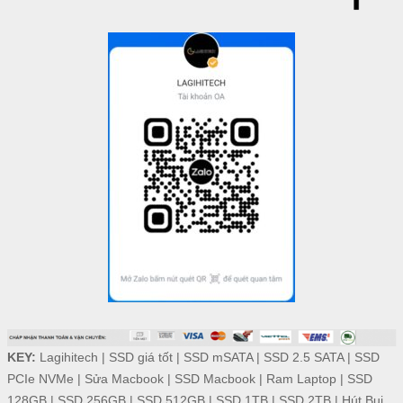
KEY:
Lagihitech
|
SSD giá tốt
|
SSD mSATA
|
SSD 2.5 SATA
|
SSD
PCIe NVMe
|
Sửa Macbook
|
SSD Macbook
|
Ram Laptop
|
SSD
128GB
|
SSD 256GB
|
SSD 512GB
|
SSD 1TB
|
SSD 2TB
|
Hút Bụi