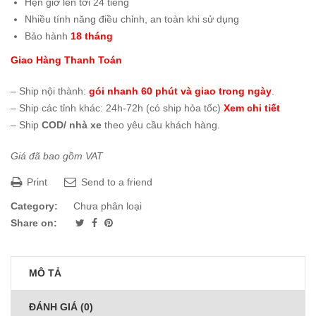
Hẹn giờ lên tới 24 tiếng
Nhiều tính năng điều chỉnh, an toàn khi sử dụng
Bảo hành
18 tháng
Giao Hàng Thanh Toán
– Ship nội thành:
gói nhanh 60 phút và giao trong ngày
.
– Ship các tỉnh khác: 24h-72h (có ship hỏa tốc)
Xem chi tiết
– Ship
COD/ nhà xe
theo yêu cầu khách hàng.
Giá đã bao gồm VAT
Print
Send to a friend
Category:
Chưa phân loại
Share on:
MÔ TẢ
ĐÁNH GIÁ (0)