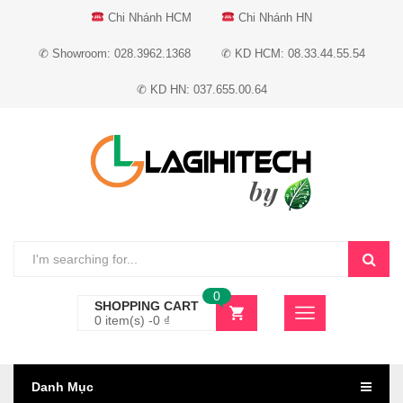
Chi Nhánh HCM
Chi Nhánh HN
✆ Showroom: 028.3962.1368
✆ KD HCM: 08.33.44.55.54
✆ KD HN: 037.655.00.64
0
SHOPPING CART
0 item(s) -
0
₫
Danh Mục