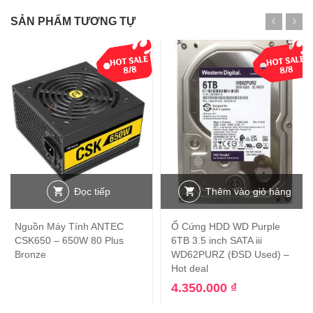
SẢN PHẨM TƯƠNG TỰ
Đọc tiếp
Thêm vào giỏ hàng
Nguồn Máy Tính ANTEC
Ổ Cứng HDD WD Purple
CSK650 – 650W 80 Plus
6TB 3.5 inch SATA iii
Bronze
WD62PURZ (ĐSD Used) –
Hot deal
4.350.000
₫