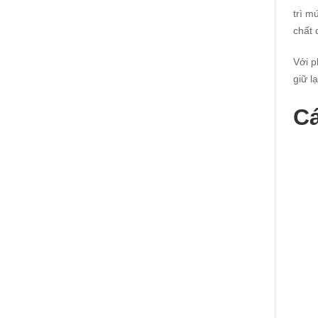
trì m
chất 
Với p
giữ l
Cá