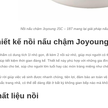
Nồi nấu chậm Joyoung JSC – 187 mang lại giải pháp nấu
iết kế nồi nấu chậm Joyoun
phẩm
có dung tích 1l nhỏ gọn, đi kèm 2 nồi sứ nhỏ, giúp mọi người c
giúp tiết kiệm thời gian đáng kể. Thiết kế này phù hợp với những gia đ
 cháo cho bé, súp cho người lớn tuổi hay các món tráng miệng như ch
ứ rời giúp việc vệ sinh được nhanh chóng, tiện lợi, đảm bảo an toàn vệ
ắc trang nhã, có thể dễ dàng đặt ở bất kỳ không gian bếp nào mà khôn
ất liệu nồi