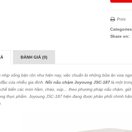
Print
Categories
Share on:
TẢ
ĐÁNH GIÁ (0)
 nhịp sống bận rộn như hiện nay, việc chuẩn bị những bữa ăn vừa ngo
đầu của nhiều gia đình.
Nồi nấu chậm Joyoung JSC-187
là một tron
chế biến các món hầm, cháo, súp… theo phương pháp nấu chậm, giữ đ
rong thực phẩm. Joyoung JSC-187 hiện đang được phân phối chính hãng t
.