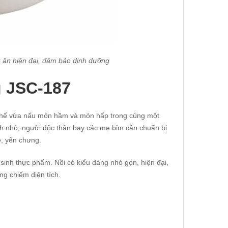
 ăn hiện đại, đảm bảo dinh dưỡng
g JSC-187
ó thể vừa nấu món hầm và món hấp trong cùng một
ình nhỏ, người độc thân hay các mẹ bỉm cần chuẩn bị
è, yến chưng.
 sinh thực phẩm. Nồi có kiểu dáng nhỏ gọn, hiện đại,
g chiếm diện tích.