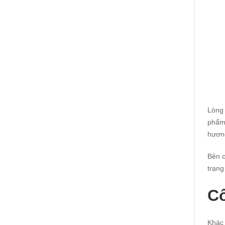
Lòng 
phẩm 
hương
Bên c
trạng
Cô
Khác 