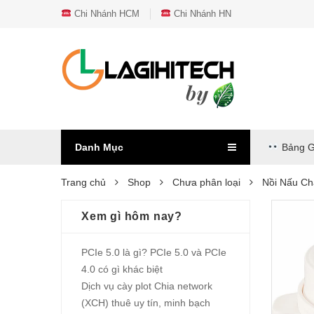
Chi Nhánh HCM
Chi Nhánh HN
Danh Mục
Bảng G
Trang chủ
Shop
Chưa phân loại
Nồi Nấu C
Xem gì hôm nay?
PCIe 5.0 là gì? PCIe 5.0 và PCIe
4.0 có gì khác biệt
Dịch vụ cày plot Chia network
(XCH) thuê uy tín, minh bạch