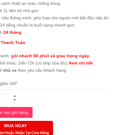
 cách nhiệt an toàn chống bỏng
h 1L tiện lợi nhỏ gọn
ộ nấu thông minh, phù hợp cho người mới bắt đầu nấu ăn
24 tiếng chuẩn bị buổi sáng nhanh gọn
nh
24 tháng
 Thanh Toán
thành:
gói nhanh 60 phút và giao trong ngày
.
tỉnh khác: 24h-72h (có ship hỏa tốc)
Xem chi tiết
/ nhà xe
theo yêu cầu khách hàng.
 gồm VAT
 vào giỏ hàng
MUA NGAY
Nơi Hoặc Nhận Tại Cửa Hàng