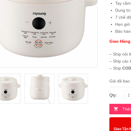
Tay cầm
Dung tíc
7 chế đ
Hẹn giờ 
Bảo hà
Giao Hàng
– Ship nội 
– Ship các 
– Ship
COD
Giá đã bao
Qty:
Thêm
Giao Tận 