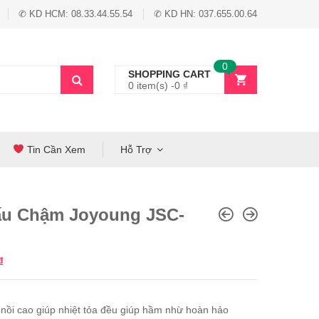
✆ KD HCM: 08.33.44.55.54
✆ KD HN: 037.655.00.64
0
SHOPPING CART
0 item(s) -
0
₫
Tin Cần Xem
Hỗ Trợ
ấu Chậm Joyoung JSC-
₫
 nồi cao giúp nhiệt tỏa đều giúp hầm nhừ hoàn hảo