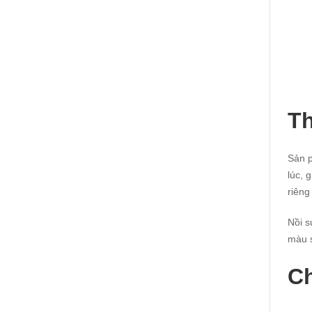
Th
Sản 
lúc, 
riêng
Nồi s
màu s
Ch