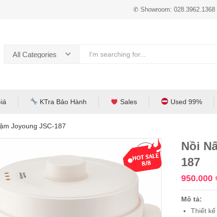
✆ Showroom: 028.3962.1368
All Categories
iá
KTra Bảo Hành
Sales
Used 99%
hậm Joyoung JSC-187
Nồi N
187
950.000
Mô tả:
Thiết kế