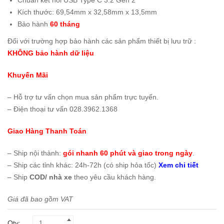
Chuẩn kết nối USB Type C 3.2 Gen 2
Kích thước: 69,54mm x 32,58mm x 13,5mm
Bảo hành
60 tháng
Đối với trường hợp bảo hành các sản phẩm thiết bị lưu trữ :
KHÔNG bảo hành dữ liệu
Khuyến Mãi
– Hỗ trợ tư vấn chọn mua sản phẩm trực tuyến.
– Điện thoại tư vấn 028.3962.1368
Giao Hàng Thanh Toán
– Ship nội thành:
gói nhanh 60 phút và giao trong ngày
.
– Ship các tỉnh khác: 24h-72h (có ship hỏa tốc)
Xem chi tiết
– Ship
COD/ nhà xe
theo yêu cầu khách hàng.
Giá đã bao gồm VAT
Qty: