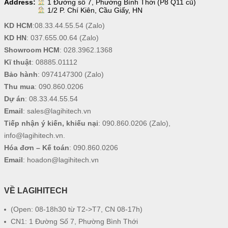
Address:
1 Đường số 7, Phường Bình Thới (P8 Q11 cũ)
1/2 P. Chí Kiên, Cầu Giấy, HN
KD HCM
:
08.33.44.55.54
(Zalo)
KD HN
:
037.655.00.64
(Zalo)
Showroom HCM
:
028.3962.1368
Kĩ thuật
:
08885.01112
Bảo hành
:
0974147300
(Zalo)
Thu mua
:
090.860.0206
Dự án
:
08.33.44.55.54
Email
:
sales@lagihitech.vn
Tiếp nhận ý kiến, khiếu nại
:
090.860.0206
(Zalo),
info@lagihitech.vn
.
Hóa đơn – Kế toán
:
090.860.0206
Email
:
hoadon@lagihitech.vn
VỀ LAGIHITECH
(Open: 08-18h30 từ T2->T7, CN 08-17h)
CN1: 1 Đường Số 7, Phường Bình Thới