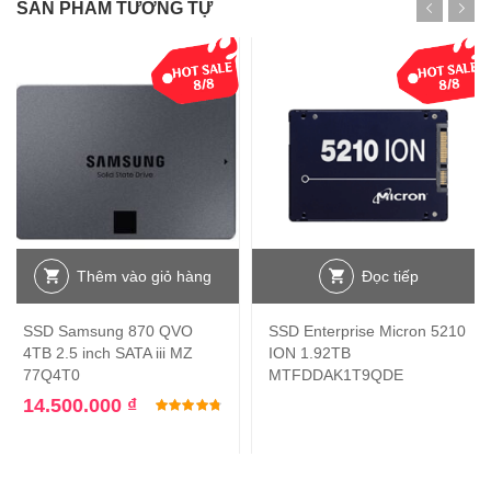
SẢN PHẨM TƯƠNG TỰ
Thêm vào giỏ hàng
Đọc tiếp
SSD Samsung 870 QVO
SSD Enterprise Micron 5210
4TB 2.5 inch SATA iii MZ
ION 1.92TB
77Q4T0
MTFDDAK1T9QDE
14.500.000
₫
Được xếp hạng
4.75
5 sao