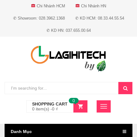
Chi Nhánh HCM
Chi Nhánh HN
✆ Showroom: 028.3962.1368
✆ KD HCM: 08.33.44.55.54
✆ KD HN: 037.655.00.64
0
SHOPPING CART
0 item(s) -
0
₫
Danh Mục