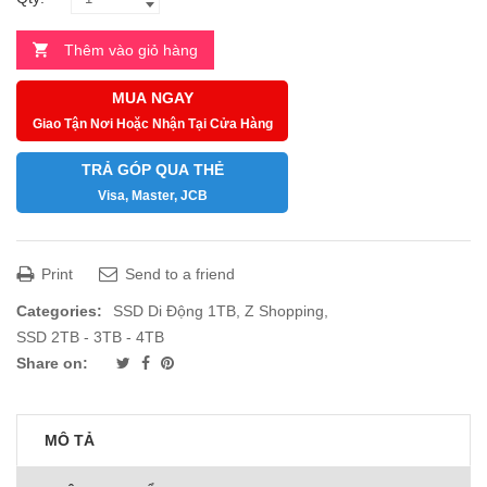
Thêm vào giỏ hàng
MUA NGAY
Giao Tận Nơi Hoặc Nhận Tại Cửa Hàng
TRẢ GÓP QUA THẺ
Visa, Master, JCB
Print
Send to a friend
Categories:
SSD Di Động 1TB
,
Z Shopping
,
SSD 2TB - 3TB - 4TB
Share on:
MÔ TẢ