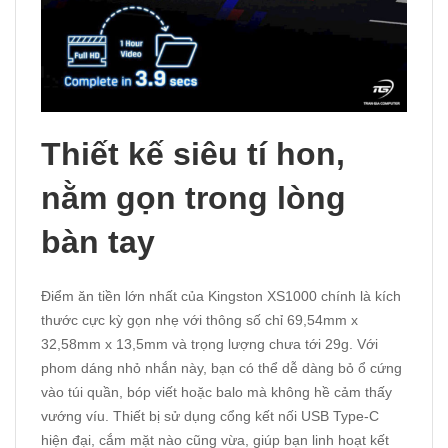
Thiết kế siêu tí hon,
nằm gọn trong lòng
bàn tay
Điểm ăn tiền lớn nhất của Kingston XS1000 chính là kích
thước cực kỳ gọn nhẹ với thông số chỉ 69,54mm x
32,58mm x 13,5mm và trọng lượng chưa tới 29g. Với
phom dáng nhỏ nhắn này, bạn có thể dễ dàng bỏ ổ cứng
vào túi quần, bóp viết hoặc balo mà không hề cảm thấy
vướng víu. Thiết bị sử dụng cổng kết nối USB Type-C
hiện đại, cắm mặt nào cũng vừa, giúp bạn linh hoạt kết