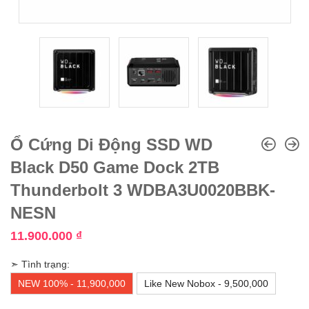
Ổ Cứng Di Động SSD WD
Black D50 Game Dock 2TB
Thunderbolt 3 WDBA3U0020BBK-
NESN
11.900.000
₫
➣ Tình trạng:
NEW 100% - 11,900,000
Like New Nobox - 9,500,000