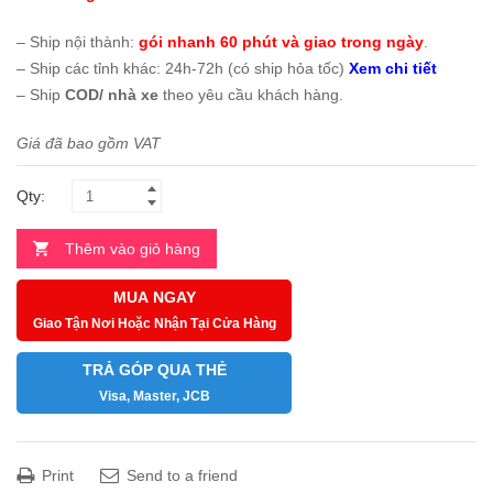
– Ship nội thành:
gói nhanh 60 phút và giao trong ngày
.
– Ship các tỉnh khác: 24h-72h (có ship hỏa tốc)
Xem chi tiết
– Ship
COD/ nhà xe
theo yêu cầu khách hàng.
Giá đã bao gồm VAT
Qty:
Thêm vào giỏ hàng
MUA NGAY
Giao Tận Nơi Hoặc Nhận Tại Cửa Hàng
TRẢ GÓP QUA THẺ
Visa, Master, JCB
Print
Send to a friend