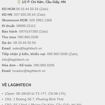
1/2 P. Chí Kiên, Cầu Giấy, HN
KD HCM
:
08.33.44.55.54
(Zalo)
KD HN
:
037.655.00.64
(Zalo)
Showroom HCM
:
028.3962.1368
Kĩ thuật
:
08885.01112
Bảo hành
:
0974147300
(Zalo)
Thu mua
:
090.860.0206
Dự án
:
08.33.44.55.54
Email
:
sales@lagihitech.vn
Tiếp nhận ý kiến, khiếu nại
:
090.860.0206
(Zalo),
info@lagihitech.vn
.
Hóa đơn – Kế toán
:
090.860.0206
Email
:
hoadon@lagihitech.vn
VỀ LAGIHITECH
(Open: 08-18h30 từ T2->T7, CN 08-17h)
CN1: 1 Đường Số 7, Phường Bình Thới
CN2: Số 2 Ngõ 1 Phùng Chí Kiên, Cầu Giấy, Hà Nội