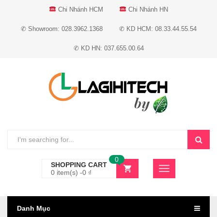
Chi Nhánh HCM
Chi Nhánh HN
✆ Showroom: 028.3962.1368
✆ KD HCM: 08.33.44.55.54
✆ KD HN: 037.655.00.64
0
SHOPPING CART
0 item(s) -
0
₫
Danh Mục