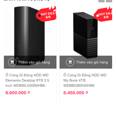
Thêm vào giỏ hàng
Thêm vào giỏ hàng
Ổ Cứng Di Động HDD WD
Ổ Cứng Di Động HDD WD
Elements Desktop 8TB 3.5
My Book 4TB
inch WDBWLG0080HBK
WDBBGB0040HBK
8.600.000
₫
6.450.000
₫