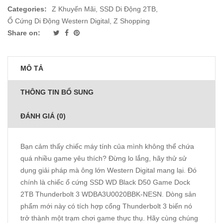
Categories:
Z Khuyến Mãi
,
SSD Di Động 2TB
,
Ổ Cứng Di Động Western Digital
,
Z Shopping
Share on:
MÔ TẢ
THÔNG TIN BỔ SUNG
ĐÁNH GIÁ (0)
Bạn cảm thấy chiếc máy tính của mình không thể chứa
quá nhiều game yêu thích? Đừng lo lắng, hãy thử sử
dụng giải pháp mà ông lớn Western Digital mang lại. Đó
chính là chiếc ổ cứng SSD WD Black D50 Game Dock
2TB Thunderbolt 3 WDBA3U0020BBK-NESN. Dòng sản
phẩm mới này có tích hợp cổng Thunderbolt 3 biến nó
trở thành một trạm chơi game thực thụ. Hãy cùng chúng