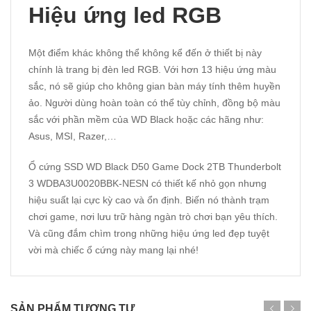
Hiệu ứng led RGB
Một điểm khác không thể không kể đến ở thiết bị này
chính là trang bị đèn led RGB. Với hơn 13 hiệu ứng màu
sắc, nó sẽ giúp cho không gian bàn máy tính thêm huyền
ảo. Người dùng hoàn toàn có thể tùy chỉnh, đồng bộ màu
sắc với phần mềm của WD Black hoặc các hãng như:
Asus, MSI, Razer,…
Ổ cứng SSD WD Black D50 Game Dock 2TB Thunderbolt
3 WDBA3U0020BBK-NESN có thiết kế nhỏ gọn nhưng
hiệu suất lại cực kỳ cao và ổn định. Biến nó thành trạm
chơi game, nơi lưu trữ hàng ngàn trò chơi bạn yêu thích.
Và cũng đắm chìm trong những hiệu ứng led đẹp tuyệt
vời mà chiếc ổ cứng này mang lại nhé!
SẢN PHẨM TƯƠNG TỰ