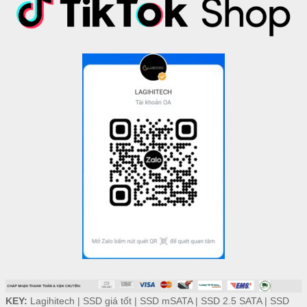
KEY:
Lagihitech
|
SSD giá tốt
|
SSD mSATA
|
SSD 2.5 SATA
|
SSD