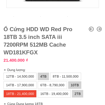
Ổ Cứng HDD WD Red Pro
18TB 3.5 inch SATA iii
7200RPM 512MB Cache
WD181KFGX
21.400.000
₫
➣ Dung lượng:
12TB - 14,500,000
4TB
8TB - 11,500,000
14TB - 17,900,000
6TB - 8,790,000
10TB
18TB - 21,400,000
16TB - 19,400,000
2TB
➣ Cùng Dung lượng 18TB