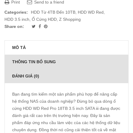
Print
Send to a friend
Categories:
HDD Từ 4TB Đến 10TB
,
HDD WD Red
,
HDD 3.5 inch
,
Ổ Cứng HDD
,
Z Shopping
Share on:
MÔ TẢ
THÔNG TIN BỔ SUNG
ĐÁNH GIÁ (0)
Bạn đang tìm kiếm một sản phẩm phù hợp để nâng cấp
hệ thống NAS của doanh nghiệp? Đừng bỏ qua dòng ổ
cứng HDD WD Red Pro 18TB 3.5 inch SATA iii đang được
đánh giá rất cao trên thị trường hiện nay. Đây là sản
phẩm đáp ứng nhu cầu làm việc của các hệ thống dữ liệu
chuyên dụng. Đồng thời nó cũng cải thiện tốt cả về mặt