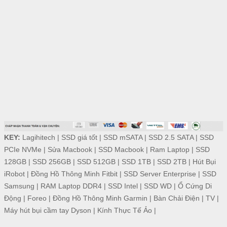
KEY:
Lagihitech
|
SSD giá tốt
|
SSD mSATA
|
SSD 2.5 SATA
|
SSD
PCIe NVMe
|
Sửa Macbook
|
SSD Macbook
|
Ram Laptop
|
SSD
128GB
|
SSD 256GB
|
SSD 512GB
|
SSD 1TB
|
SSD 2TB
|
Hút Bụi
iRobot
|
Đồng Hồ Thông Minh Fitbit
|
SSD Server Enterprise
|
SSD
Samsung
|
RAM Laptop DDR4
|
SSD Intel
|
SSD WD
|
Ổ Cứng Di
Động
|
Foreo
|
Đồng Hồ Thông Minh Garmin
|
Bàn Chải Điện
|
TV
|
Máy hút bụi cầm tay Dyson
|
Kính Thực Tế Ảo
|