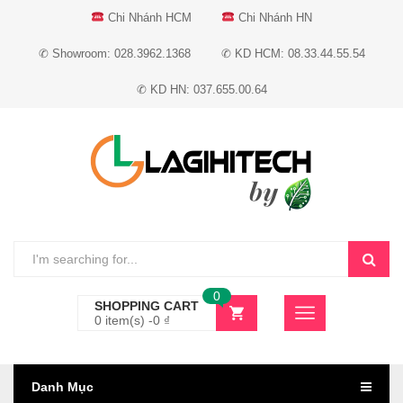
Chi Nhánh HCM
Chi Nhánh HN
✆ Showroom: 028.3962.1368
✆ KD HCM: 08.33.44.55.54
✆ KD HN: 037.655.00.64
0
SHOPPING CART
0 item(s) -
0
₫
Danh Mục