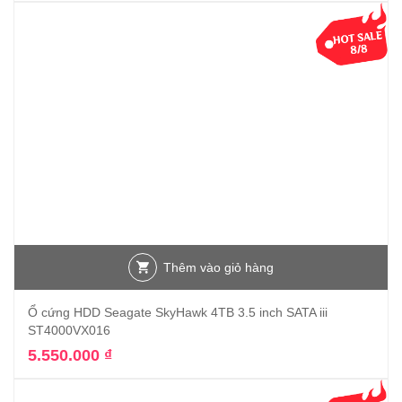
Thêm vào giỏ hàng
Ổ cứng HDD Seagate SkyHawk 4TB 3.5 inch SATA iii
ST4000VX016
5.550.000
₫