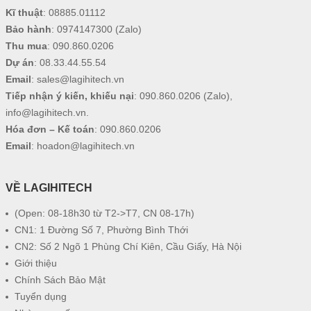
Kĩ thuật
:
08885.01112
Bảo hành
:
0974147300
(Zalo)
Thu mua
:
090.860.0206
Dự án
:
08.33.44.55.54
Email
:
sales@lagihitech.vn
Tiếp nhận ý kiến, khiếu nại
:
090.860.0206
(Zalo),
info@lagihitech.vn
.
Hóa đơn – Kế toán
:
090.860.0206
Email
:
hoadon@lagihitech.vn
VỀ LAGIHITECH
(Open: 08-18h30 từ T2->T7, CN 08-17h)
CN1: 1 Đường Số 7, Phường Bình Thới
CN2: Số 2 Ngõ 1 Phùng Chí Kiên, Cầu Giấy, Hà Nội
Giới thiệu
Chính Sách Bảo Mật
Tuyển dụng