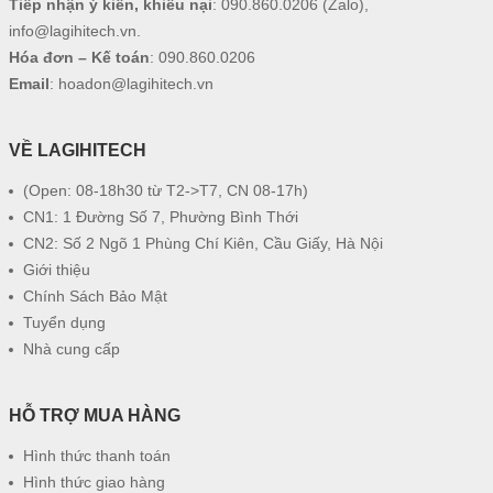
Tiếp nhận ý kiến, khiếu nại
:
090.860.0206
(Zalo),
info@lagihitech.vn
.
Hóa đơn – Kế toán
:
090.860.0206
Email
:
hoadon@lagihitech.vn
VỀ LAGIHITECH
(Open: 08-18h30 từ T2->T7, CN 08-17h)
CN1: 1 Đường Số 7, Phường Bình Thới
CN2: Số 2 Ngõ 1 Phùng Chí Kiên, Cầu Giấy, Hà Nội
Giới thiệu
Chính Sách Bảo Mật
Tuyển dụng
Nhà cung cấp
HỖ TRỢ MUA HÀNG
Hình thức thanh toán
Hình thức giao hàng