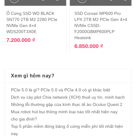
Ổ Cứng SSD WD BLACK
SSD Corsair MP600 Pro
SN770 2TB M2 2280 PCIe
LPX 2TB M2 PCIe Gen 4×4
NVMe Gen 4×4
NVMe ‎CSSD-
WDS200T3X0E
F2000GBMP600PLP
Heatsink
7.200.000
₫
6.850.000
₫
Xem gì hôm nay?
PCIe 5.0 là gì? PCIe 5.0 và PCIe 4.0 có gì khác biệt
Dịch vụ cày plot Chia network (XCH) thuê uy tín, minh bạch
Những lỗi thường gặp của kính thực tế ảo Oculus Quest 2
Mua robot hút bụi thông minh loại nào tốt nhất hiện nay
cho gia đình?
Top 5 phần mềm đóng băng ổ cứng miễn phí tốt nhất hiện
nay