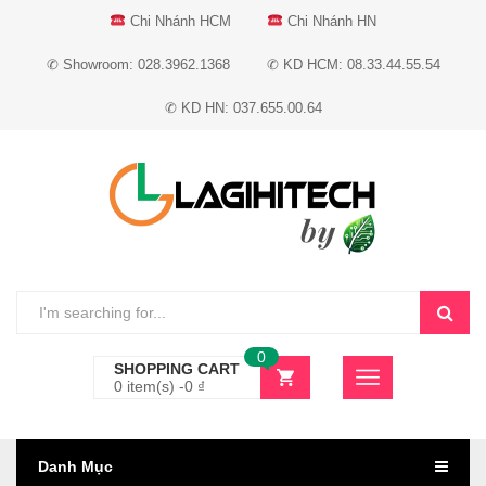
Chi Nhánh HCM
Chi Nhánh HN
✆ Showroom: 028.3962.1368
✆ KD HCM: 08.33.44.55.54
✆ KD HN: 037.655.00.64
0
SHOPPING CART
0 item(s) -
0
₫
Danh Mục