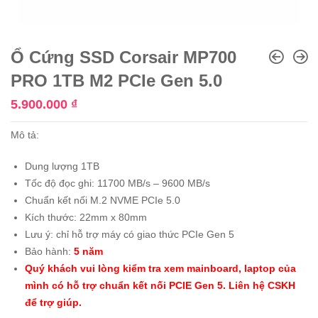
Ổ Cứng SSD Corsair MP700
PRO 1TB M2 PCIe Gen 5.0
5.900.000
₫
Mô tả:
Dung lượng 1TB
Tốc độ đọc ghi: 11700 MB/s – 9600 MB/s
Chuẩn kết nối M.2 NVME PCIe 5.0
Kích thước: 22mm x 80mm
Lưu ý: chỉ hỗ trợ máy có giao thức PCIe Gen 5
Bảo hành:
5 năm
Quý khách vui lòng kiểm tra xem mainboard, laptop của
mình có hỗ trợ chuẩn kết nối PCIE Gen 5. Liên hệ CSKH
để trợ giúp.