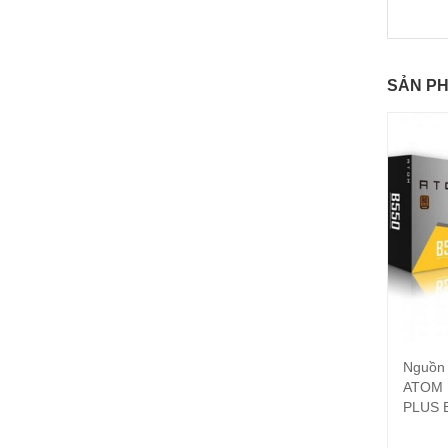
SẢN P
Nguồn
ATOM 
PLUS 