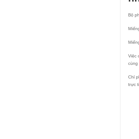
Bộ ph
Miếng
Miếng
Việc 
cùng
Chỉ p
trực 