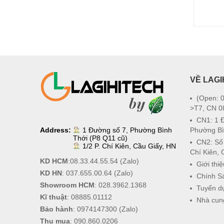
VỀ LAGI
(Open: 0
>T7, CN 0
CN1: 1 
Address:
1 Đường số 7, Phường Bình
Phường Bì
Thới (P8 Q11 cũ)
CN2: Số
1/2 P. Chí Kiên, Cầu Giấy, HN
Chí Kiên, 
KD HCM
:
08.33.44.55.54
(Zalo)
Giới thiệ
KD HN
:
037.655.00.64
(Zalo)
Chính S
Showroom HCM
:
028.3962.1368
Tuyển d
Kĩ thuật
:
08885.01112
Nhà cun
Bảo hành
:
0974147300
(Zalo)
Thu mua
:
090.860.0206