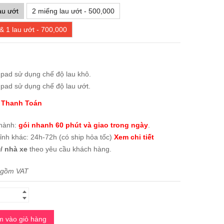
au ướt
2 miếng lau ướt - 500,000
 & 1 lau ướt - 700,000
pad sử dụng chế độ lau khô.
pad sử dụng chế độ lau ướt.
 Thanh Toán
thành:
gói nhanh 60 phút và giao trong ngày
.
tỉnh khác: 24h-72h (có ship hỏa tốc)
Xem chi tiết
/ nhà xe
theo yêu cầu khách hàng.
 gồm VAT
 vào giỏ hàng