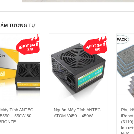
HẨM TƯƠNG TỰ
 Máy Tính ANTEC
Nguồn Máy Tính ANTEC
Phụ ki
Đọc tiếp
Đọc tiếp
B550 – 550W 80
ATOM V450 – 450W
iRobot
BRONZE
(6110)
lau ướ
khô)