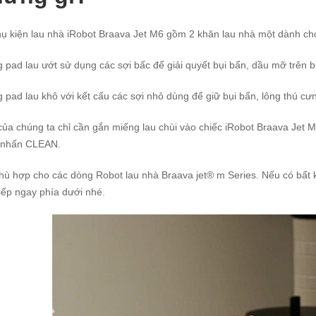
ụ kiện lau nhà iRobot Braava Jet M6 gồm 2 khăn lau nhà một dành cho
 pad lau ướt sử dụng các sợi bấc để giải quyết bụi bẩn, dầu mỡ trên b
 pad lau khô với kết cấu các sợi nhỏ dùng để giữ bụi bẩn, lông thú cư
của chúng ta chỉ cần gắn miếng lau chùi vào chiếc iRobot Braava Jet 
 nhấn CLEAN.
hù hợp cho các dòng Robot lau nhà Braava jet® m Series. Nếu có bất 
tiếp ngay phía dưới nhé.