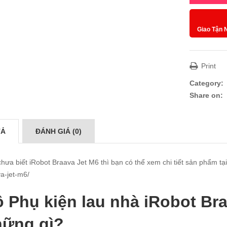
Giao Tận 
Print
Category:
Share on:
TẢ
ĐÁNH GIÁ (0)
hưa biết iRobot Braava Jet M6 thì bạn có thể xem chi tiết sản phẩm tạ
a-jet-m6/
 Phụ kiện lau nhà iRobot Br
hững gì?