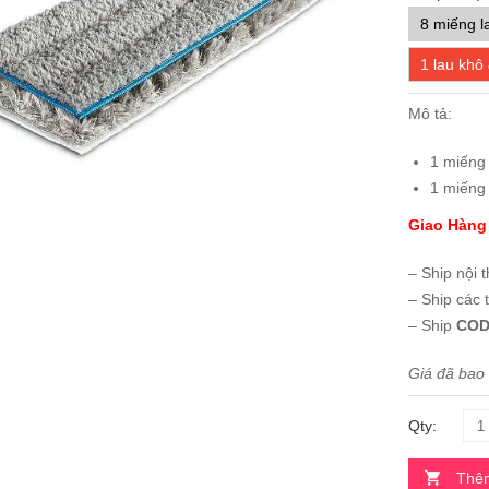
8 miếng l
1 lau khô
Mô tả:
1 miếng 
1 miếng 
Giao Hàng
– Ship nội 
– Ship các 
– Ship
COD
Giá đã bao
Qty:
Thêm