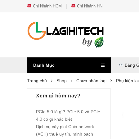
Chi Nhánh HCM
Chi Nhánh HN
Danh Mục
Bảng G
Trang chủ
Shop
Chưa phân loại
Phụ kiện la
Xem gì hôm nay?
PCIe 5.0 là gì? PCIe 5.0 và PCIe
4.0 có gì khác biệt
Dịch vụ cày plot Chia network
(XCH) thuê uy tín, minh bạch