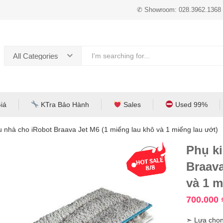
✆ Showroom: 028.3962.1368
All Categories
iá
KTra Bảo Hành
Sales
Used 99%
u nhà cho iRobot Braava Jet M6 (1 miếng lau khô và 1 miếng lau ướt)
Phụ ki
Braava
và 1 m
700.000
➣ Lựa chọn