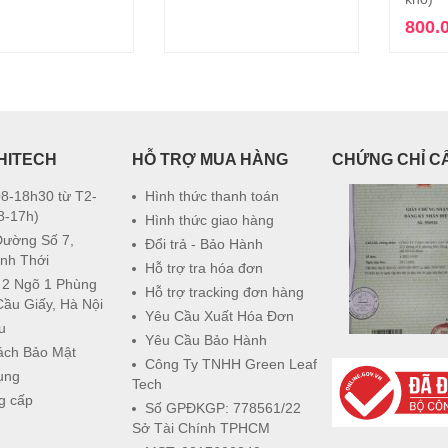
800.
HITECH
HỖ TRỢ MUA HÀNG
CHỨNG CHỈ C
8-18h30 từ T2-
Hình thức thanh toán
8-17h)
Hình thức giao hàng
Đường Số 7,
Đổi trả - Bảo Hành
nh Thới
Hỗ trợ tra hóa đơn
 2 Ngõ 1 Phùng
Hỗ trợ tracking đơn hàng
Cầu Giấy, Hà Nội
Yêu Cầu Xuất Hóa Đơn
u
Yêu Cầu Bảo Hành
ách Bảo Mật
Công Ty TNHH Green Leaf
ụng
Tech
g cấp
Số GPĐKGP: 778561/22
Sở Tài Chính TPHCM