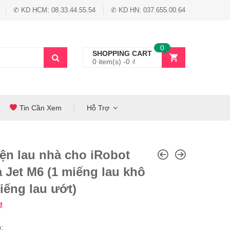
✆ KD HCM: 08.33.44.55.54
✆ KD HN: 037.655.00.64
0
SHOPPING CART
0 item(s) -
0
₫
Tin Cần Xem
Hỗ Trợ
ện lau nhà cho iRobot
 Jet M6 (1 miếng lau khô
iếng lau ướt)
₫
: