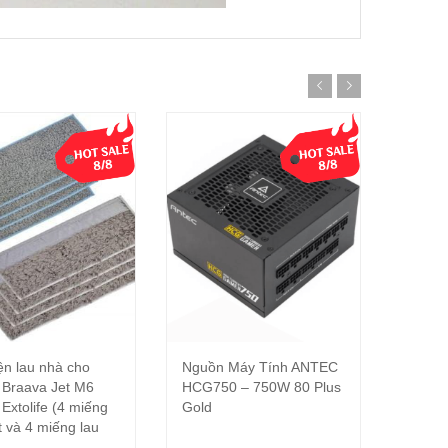
ện lau nhà cho
Nguồn Máy Tính ANTEC
Nguồn
Thêm vào giỏ hàng
Đọc tiếp
 Braava Jet M6
HCG750 – 750W 80 Plus
ATOM 
 Extolife (4 miếng
Gold
t và 4 miếng lau