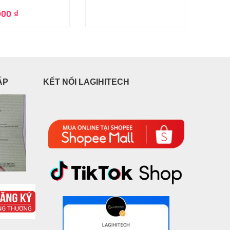
000
₫
ẤP
KẾT NỐI LAGIHITECH