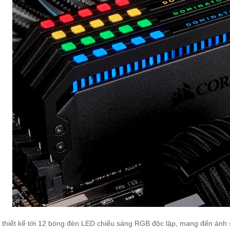
thiết kế tới 12 bóng đèn LED chiếu sáng RGB độc lập, mang đến ánh 