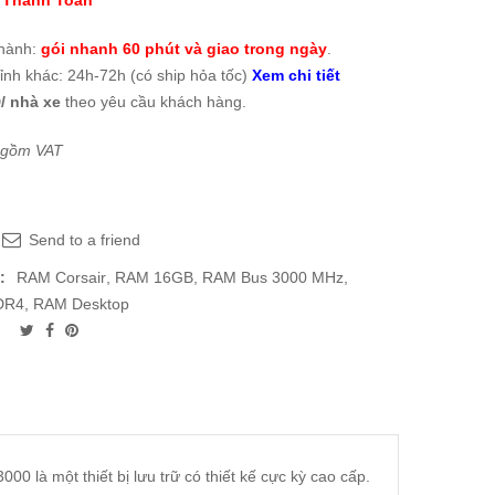
 Thanh Toán
thành:
gói nhanh 60 phút và giao trong ngày
.
tỉnh khác: 24h-72h (có ship hỏa tốc)
Xem chi tiết
/ nhà xe
theo yêu cầu khách hàng.
 gồm VAT
Send to a friend
:
RAM Corsair
,
RAM 16GB
,
RAM Bus 3000 MHz
,
DR4
,
RAM Desktop
à một thiết bị lưu trữ có thiết kế cực kỳ cao cấp.