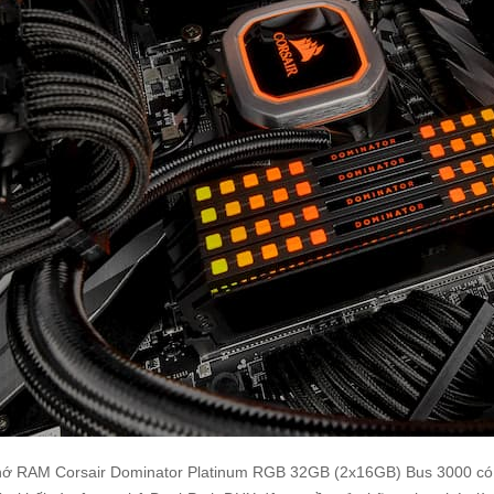
ớ RAM Corsair Dominator Platinum RGB 32GB (2x16GB) Bus 3000 có t