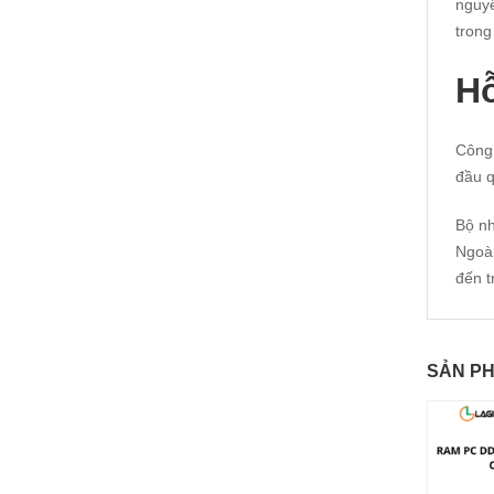
nguyê
trong
Hỗ
Công 
đầu q
Bộ n
Ngoài
đến t
SẢN P