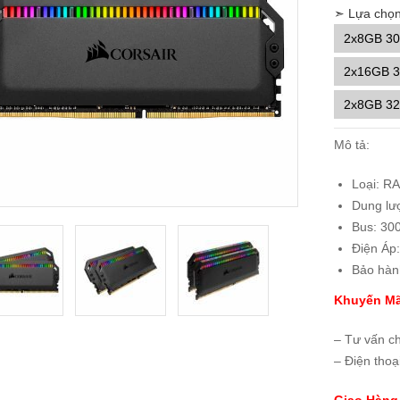
➣ Lựa chọn
2x8GB 3
2x16GB 
2x8GB 3
Mô tả:
Loại: R
Dung lư
Bus: 30
Điện Áp
Bảo hàn
Khuyến Mã
– Tư vấn c
– Điện thoạ