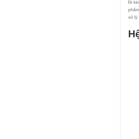
Đi kè
phẩm 
xử lý
Hệ