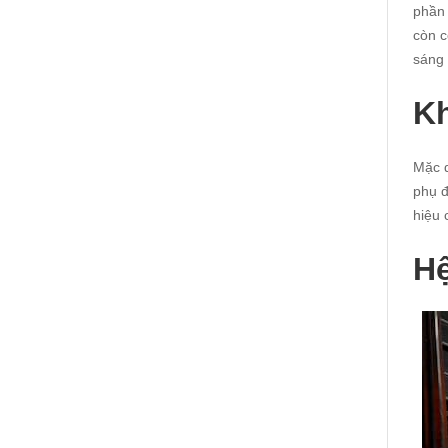
phần 
còn c
sáng 
Kh
Mặc d
phụ đ
hiệu 
Hệ