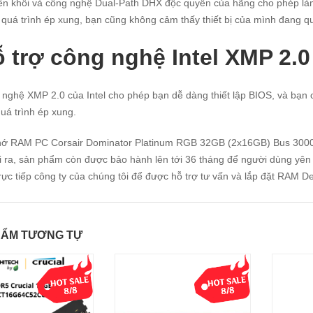
n khối và công nghệ Dual-Path DHX độc quyền của hãng cho phép là
 quá trình ép xung, bạn cũng không cảm thấy thiết bị của mình đang q
 trợ công nghệ Intel XMP 2.0
nghệ XMP 2.0 của Intel cho phép bạn dễ dàng thiết lập BIOS, và bạn ch
uá trình ép xung.
hớ RAM PC Corsair Dominator Platinum RGB 32GB (2x16GB) Bus 300
 ra, sản phẩm còn được bảo hành lên tới 36 tháng để người dùng yên 
rực tiếp công ty của chúng tôi để được hỗ trợ tư vấn và lắp đặt RAM D
HẨM TƯƠNG TỰ