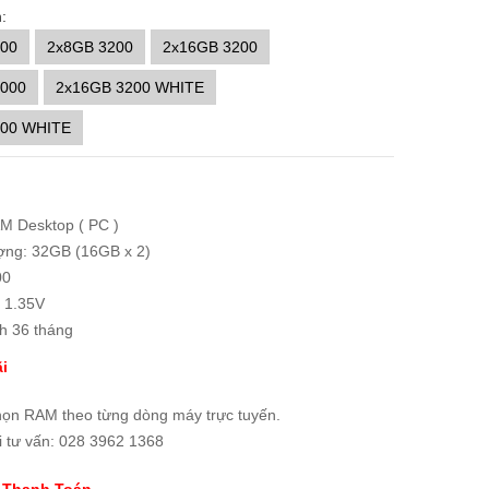
:
000
2x8GB 3200
2x16GB 3200
3000
2x16GB 3200 WHITE
200 WHITE
AM Desktop ( PC )
ợng: 32GB (16GB x 2)
00
: 1.35V
h 36 tháng
i
họn RAM theo từng dòng máy trực tuyến.
i tư vấn: 028 3962 1368