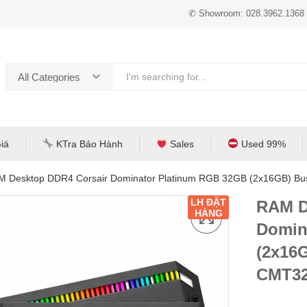
✆ Showroom: 028.3962.1368
All Categories
iá
KTra Bảo Hành
Sales
Used 99%
M Desktop DDR4 Corsair Dominator Platinum RGB 32GB (2x16GB)
LH ĐẶT
RAM D
HÀNG
Domin
(2x16
CMT3