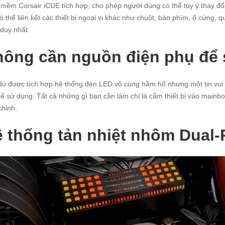
mềm Corsair iCUE tích hợp, cho phép người dùng có thể tùy ý thay đổ
ó thể liên kết các thiết bị ngoại vi khác như chuột, bàn phím, ổ cứng,
duy nhất.
ông cần nguồn điện phụ để
ù được tích hợp hệ thống đèn LED vô cùng hầm hố nhưng một tin vui 
ể sử dụng. Tất cả những gì bạn cần làm chỉ là cắm thiết bị vào main
chỉnh.
 thống tản nhiệt nhôm Dual