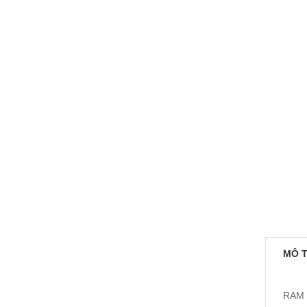
MÔ 
RAM D