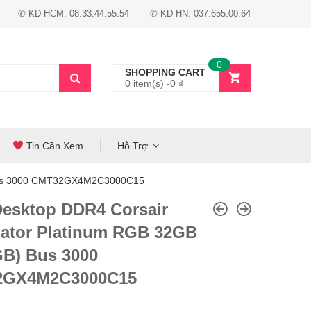
✆ KD HCM: 08.33.44.55.54
✆ KD HN: 037.655.00.64
0
SHOPPING CART
0 item(s) -
0
₫
Tin Cần Xem
Hỗ Trợ
 Bus 3000 CMT32GX4M2C3000C15
esktop DDR4 Corsair
ator Platinum RGB 32GB
GB) Bus 3000
2GX4M2C3000C15