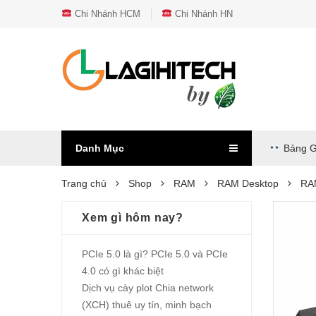
Chi Nhánh HCM
Chi Nhánh HN
Danh Mục
Bảng G
Trang chủ
Shop
RAM
RAM Desktop
RA
Xem gì hôm nay?
PCIe 5.0 là gì? PCIe 5.0 và PCIe
4.0 có gì khác biệt
Dịch vụ cày plot Chia network
(XCH) thuê uy tín, minh bạch