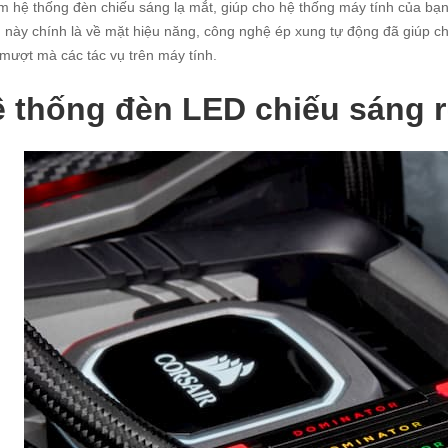
m hệ thống đèn chiếu sáng lạ mắt, giúp cho hệ thống máy tính của bạn
này chính là về mặt hiệu năng, công nghệ ép xung tự động đã giúp ch
 mượt mà các tác vụ trên máy tính.
 thống đèn LED chiếu sáng r