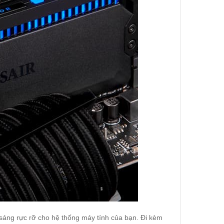
sáng rực rỡ cho hệ thống máy tính của bạn. Đi kèm