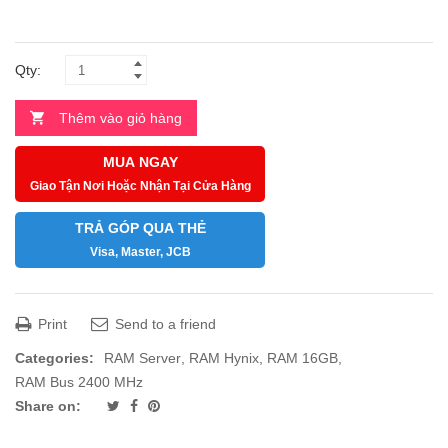
Qty:
Thêm vào giỏ hàng
MUA NGAY
Giao Tận Nơi Hoặc Nhận Tại Cửa Hàng
TRẢ GÓP QUA THẺ
Visa, Master, JCB
Print
Send to a friend
Categories:
RAM Server
,
RAM Hynix
,
RAM 16GB
,
RAM Bus 2400 MHz
Share on: