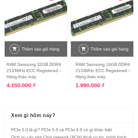
Thêm vào giỏ hàng
Thêm vào giỏ hàng
RAM Samsung 32GB DDR4
RAM Samsung 16GB DDR4
2133MHz ECC Registered –
2133MHz ECC Registered –
Hàng tháo máy
Hàng tháo máy
4.150.000
₫
1.990.000
₫
Xem gì hôm nay?
PCIe 5.0 là gì? PCIe 5.0 và PCIe 4.0 có gì khác biệt
Dịch vụ cày plot Chia network (XCH) thuê uy tín, minh bạch