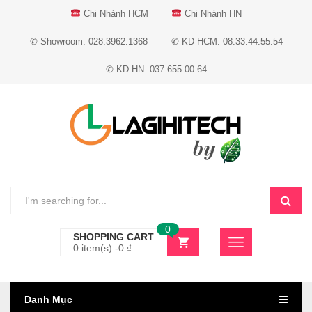
Chi Nhánh HCM
Chi Nhánh HN
✆ Showroom: 028.3962.1368
✆ KD HCM: 08.33.44.55.54
✆ KD HN: 037.655.00.64
0
SHOPPING CART
0 item(s) -
0
₫
Danh Mục