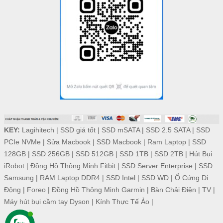
KEY:
Lagihitech
|
SSD giá tốt
|
SSD mSATA
|
SSD 2.5 SATA
|
SSD
PCIe NVMe
|
Sửa Macbook
|
SSD Macbook
|
Ram Laptop
|
SSD
128GB
|
SSD 256GB
|
SSD 512GB
|
SSD 1TB
|
SSD 2TB
|
Hút Bụi
iRobot
|
Đồng Hồ Thông Minh Fitbit
|
SSD Server Enterprise
|
SSD
Samsung
|
RAM Laptop DDR4
|
SSD Intel
|
SSD WD
|
Ổ Cứng Di
Động
|
Foreo
|
Đồng Hồ Thông Minh Garmin
|
Bàn Chải Điện
|
TV
|
Máy hút bụi cầm tay Dyson
|
Kính Thực Tế Ảo
|