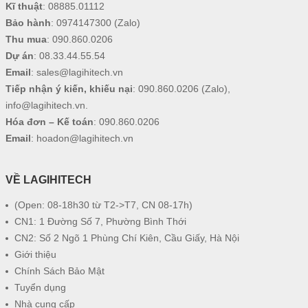
Kĩ thuật
:
08885.01112
Bảo hành
:
0974147300
(Zalo)
Thu mua
:
090.860.0206
Dự án
:
08.33.44.55.54
Email
:
sales@lagihitech.vn
Tiếp nhận ý kiến, khiếu nại
:
090.860.0206
(Zalo),
info@lagihitech.vn
.
Hóa đơn – Kế toán
:
090.860.0206
Email
:
hoadon@lagihitech.vn
VỀ LAGIHITECH
(Open: 08-18h30 từ T2->T7, CN 08-17h)
CN1: 1 Đường Số 7, Phường Bình Thới
CN2: Số 2 Ngõ 1 Phùng Chí Kiên, Cầu Giấy, Hà Nội
Giới thiệu
Chính Sách Bảo Mật
Tuyển dụng
Nhà cung cấp