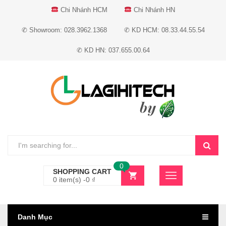
Chi Nhánh HCM
Chi Nhánh HN
✆ Showroom: 028.3962.1368
✆ KD HCM: 08.33.44.55.54
✆ KD HN: 037.655.00.64
0
SHOPPING CART
0 item(s) -
0
₫
Danh Mục