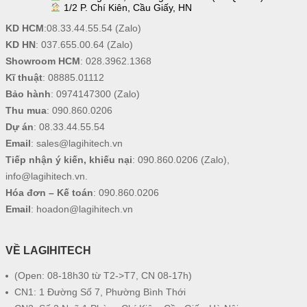
1/2 P. Chí Kiên, Cầu Giấy, HN
KD HCM
:
08.33.44.55.54
(Zalo)
KD HN
:
037.655.00.64
(Zalo)
Showroom HCM
:
028.3962.1368
Kĩ thuật
:
08885.01112
Bảo hành
:
0974147300
(Zalo)
Thu mua
:
090.860.0206
Dự án
:
08.33.44.55.54
Email
:
sales@lagihitech.vn
Tiếp nhận ý kiến, khiếu nại
:
090.860.0206
(Zalo),
info@lagihitech.vn
.
Hóa đơn – Kế toán
:
090.860.0206
Email
:
hoadon@lagihitech.vn
VỀ LAGIHITECH
(Open: 08-18h30 từ T2->T7, CN 08-17h)
CN1: 1 Đường Số 7, Phường Bình Thới