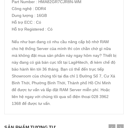
Part Number : HMA82GR7CJR8N-WM
Công nghệ : DDR4
Dung lượng : 16GB
Hỗ trợ ECC : Có
Hỗ trợ Registered : Có
Nếu như bạn đang có nhu cầu nâng cấp bộ nhớ RAM
cho hệ thống Server của mình thì còn chần chờ gì nữa
mà không đặt mua sản phẩm này ngay hôm nay? Thiết bị
này đang có giá bán cực tốt tại LagiHitech, đi kèm chế độ
bảo hành lên tới 36 tháng. Bạn có thể đến trực tiếp
Showroom của chúng tôi tại địa chỉ 1 Đường Số 7, Cư Xá
Bình Thới, Phường Bình Thới, Thành phố Hồ Chí Minh
để được tư vấn và lắp đặt
RAM Server
miễn phí. Hoặc
liên hệ ngay với chúng tôi qua số điện thoại 028 3962
1368 để được tư vấn.
SẢN PHẨM TƯƠNG TỰ