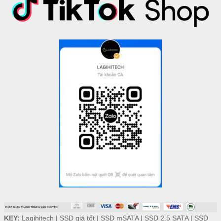
KEY:
Lagihitech
|
SSD giá tốt
|
SSD mSATA
|
SSD 2.5 SATA
|
SSD