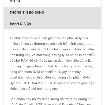
MÔ TẢ
THÔNG TIN BỔ SUNG
ĐÁNH GIÁ (0)
Thiết bị máy chủ của bạn gần đây cần phải xử lý quá
nhiều dữ liệu và thường xuyên xuất hiện tình trạng treo
máy khi đang vận hành? Có nhiều nguyên nhân dẫn đến
tình trạng này, và một trong những lý do chính là do thiếu
bộ nhớ RAM để xử lý các tác vụ đa nhiệm.Nếu đúng là
như vậy thì giải pháp tốt nhất dành cho bạn chính là hãy
nâng cấp thêm RAM cho thiết bị. Ngày hôm nay,
LagiHitech sẽ giới thiệu đến bạn dòng sản phẩm RAM
Hynix 16GB DDR4 2933 ECC Registered có thể giúp bạn
khắc phục triệt để tình trạng này.
Sản phẩm này hỗ trợ dung lượng hỗ trợ dung lượng lưu
trữ tối đa lên tới 16GB. Kèm với đó là là tốc độ bus cực