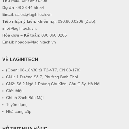
Thu mua
:
090.860.0206
Dự án
:
08.33.44.55.54
Email
:
sales@lagihitech.vn
Tiếp nhận ý kiến, khiếu nại
:
090.860.0206
(Zalo),
info@lagihitech.vn
.
Hóa đơn – Kế toán
:
090.860.0206
Email
:
hoadon@lagihitech.vn
VỀ LAGIHITECH
(Open: 08-18h30 từ T2->T7, CN 08-17h)
CN1: 1 Đường Số 7, Phường Bình Thới
CN2: Số 2 Ngõ 1 Phùng Chí Kiên, Cầu Giấy, Hà Nội
Giới thiệu
Chính Sách Bảo Mật
Tuyển dụng
Nhà cung cấp
HỖ TRỢ MUA HÀNG