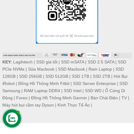
KEY:
Lagihitech
|
SSD giá tốt
|
SSD mSATA
|
SSD 2.5 SATA
|
SSD
PCIe NVMe
|
Sửa Macbook
|
SSD Macbook
|
Ram Laptop
|
SSD
128GB
|
SSD 256GB
|
SSD 512GB
|
SSD 1TB
|
SSD 2TB
|
Hút Bụi
iRobot
|
Đồng Hồ Thông Minh Fitbit
|
SSD Server Enterprise
|
SSD
Samsung
|
RAM Laptop DDR4
|
SSD Intel
|
SSD WD
|
Ổ Cứng Di
Động
|
Foreo
|
Đồng Hồ Thông Minh Garmin
|
Bàn Chải Điện
|
TV
|
Máy hút bụi cầm tay Dyson
|
Kính Thực Tế Ảo
|