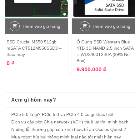
Thêm vào giỏ hàng
Thêm vào giỏ hàng
SSD Crucial M550 512gb
Ổ Cứng SSD Western Blue
mSATA CT512M550SSD3 –
4TB 3D NAND 2.5 inch SATA
tháo máy
iii WDS400T2B0A (99% No
Box)
0
₫
9.900.000
₫
Xem gì hôm nay?
PCIe 5.0 là gì? PCIe 5.0 và PCIe 4.0 có gì khác biệt
Dịch vụ cày plot Chia network (XCH) thuê uy tín, minh bạch
Những lỗi thường gặp của kính thực tế ảo Oculus Quest 2
Mua robot hút bụi thông minh loại nào tốt nhất hiện nay