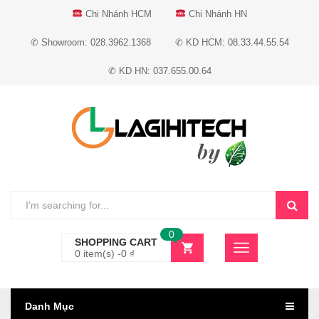
Chi Nhánh HCM
Chi Nhánh HN
✆ Showroom: 028.3962.1368
✆ KD HCM: 08.33.44.55.54
✆ KD HN: 037.655.00.64
0
SHOPPING CART
0 item(s) -
0
₫
Danh Mục