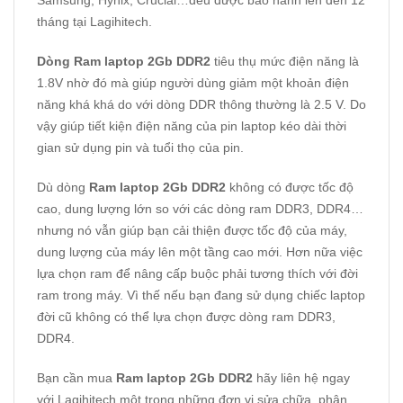
Samsung, Hynix, Crucial…đều được bảo hành lên đến 12
tháng tại Lagihitech.
Dòng Ram laptop 2Gb DDR2
tiêu thụ mức điện năng là
1.8V nhờ đó mà giúp người dùng giảm một khoản điện
năng khá khá do với dòng DDR thông thường là 2.5 V. Do
vậy giúp tiết kiện điện năng của pin laptop kéo dài thời
gian sử dụng pin và tuổi thọ của pin.
Dù dòng
Ram laptop 2Gb DDR2
không có được tốc độ
cao, dung lượng lớn so với các dòng ram DDR3, DDR4…
nhưng nó vẫn giúp bạn cải thiện được tốc độ của máy,
dung lượng của máy lên một tầng cao mới. Hơn nữa việc
lựa chọn ram để nâng cấp buộc phải tương thích với đời
ram trong máy. Vì thế nếu bạn đang sử dụng chiếc laptop
đời cũ không có thể lựa chọn được dòng ram DDR3,
DDR4.
Bạn cần mua
Ram laptop 2Gb DDR2
hãy liên hệ ngay
với Lagihitech một trong những đơn vị sửa chữa, phân