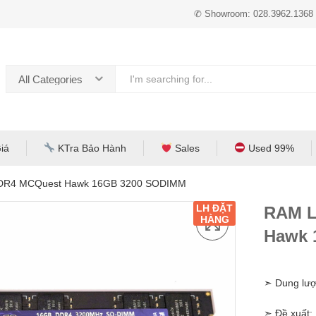
✆ Showroom: 028.3962.1368
All Categories
iá
KTra Bảo Hành
Sales
Used 99%
DR4 MCQuest Hawk 16GB 3200 SODIMM
LH ĐẶT
RAM L
HÀNG
Hawk 
➣ Dung lượ
➣ Đề xuất: