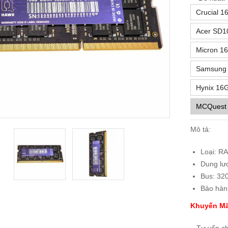
Crucial 1
Acer SD1
Micron 16
Samsung 
Hynix 16G
MCQuest
Mô tả:
Loại: R
Dung lư
Bus: 32
Bảo hàn
Khuyến Mã