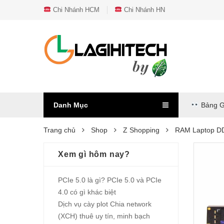
Chi Nhánh HCM
Chi Nhánh HN
Danh Mục
Bảng G
Trang chủ
Shop
Z Shopping
RAM Laptop D
Xem gì hôm nay?
PCIe 5.0 là gì? PCIe 5.0 và PCIe
4.0 có gì khác biệt
Dịch vụ cày plot Chia network
(XCH) thuê uy tín, minh bạch