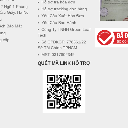
Hỗ trợ tra hóa đơn
 2 Ngõ 1 Phùng
Hỗ trợ tracking đơn hàng
Cầu Giấy, Hà Nội
Yêu Cầu Xuất Hóa Đơn
u
Yêu Cầu Bảo Hành
ách Bảo Mật
Công Ty TNHH Green Leaf
ụng
Tech
g cấp
Số GPĐKGP: 778561/22
Sở Tài Chính TPHCM
MST: 0317602349
QUÉT MÃ LINK HỖ TRỢ