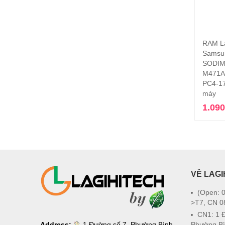
RAM L
Samsu
SODI
M471A
PC4-17
máy
1.09
VỀ LAGI
(Open: 0
>T7, CN 0
CN1: 1 
Address:
1 Đường số 7, Phường Bình
Phường Bì