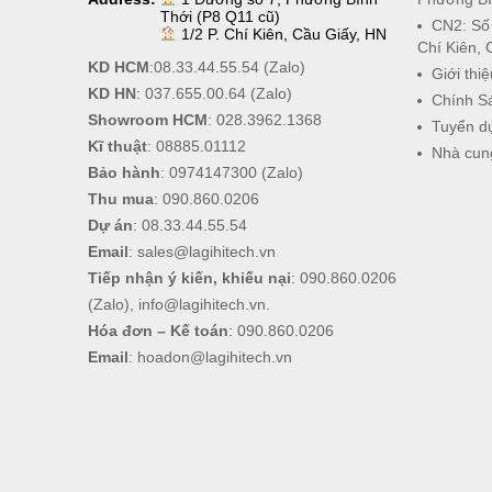
Thới (P8 Q11 cũ)
CN2: Số
1/2 P. Chí Kiên, Cầu Giấy, HN
Chí Kiên, 
KD HCM
:
08.33.44.55.54
(Zalo)
Giới thiệ
KD HN
:
037.655.00.64
(Zalo)
Chính S
Showroom HCM
:
028.3962.1368
Tuyển d
Kĩ thuật
:
08885.01112
Nhà cun
Bảo hành
:
0974147300
(Zalo)
Thu mua
:
090.860.0206
Dự án
:
08.33.44.55.54
Email
:
sales@lagihitech.vn
Tiếp nhận ý kiến, khiếu nại
:
090.860.0206
(Zalo),
info@lagihitech.vn
.
Hóa đơn – Kế toán
:
090.860.0206
Email
:
hoadon@lagihitech.vn