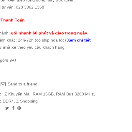
họn RAM theo từng dòng máy trực tuyến.
i tư vấn: 028 3962 1368
 Thanh Toán
thành:
gói nhanh 60 phút và giao trong ngày
.
tỉnh khác: 24h-72h (có ship hỏa tốc)
Xem chi tiết
/ nhà xe
theo yêu cầu khách hàng.
 gồm VAT
Send to a friend
:
Z Khuyến Mãi
,
RAM 16GB
,
RAM Bus 3200 MHz
,
p DDR4
,
Z Shopping