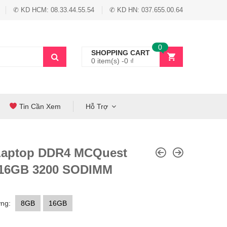
✆ KD HCM: 08.33.44.55.54
✆ KD HN: 037.655.00.64
0
SHOPPING CART
0 item(s) -
0
₫
Tin Cần Xem
Hỗ Trợ
aptop DDR4 MCQuest
16GB 3200 SODIMM
ng:
8GB
16GB