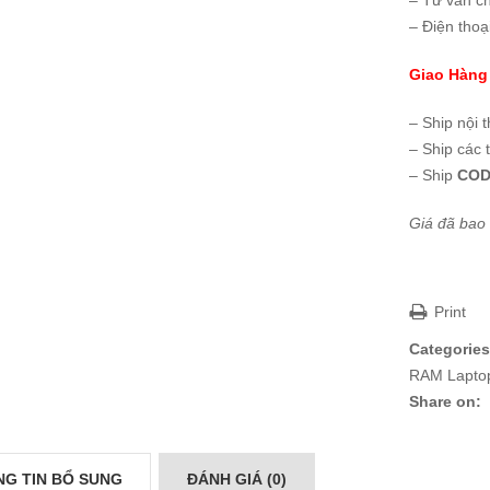
– Tư vấn c
– Điện thoạ
Giao Hàng
– Ship nội 
– Ship các 
– Ship
COD
Giá đã bao
Print
Categories
RAM Lapto
Share on:
G TIN BỔ SUNG
ĐÁNH GIÁ (0)