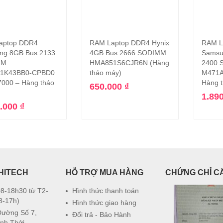
aptop DDR4
RAM Laptop DDR4 Hynix
RAM L
Thêm vào giỏ hàng
Thêm vào giỏ hàng
ng 8GB Bus 2133
4GB Bus 2666 SODIMM
Samsu
MM
HMA851S6CJR6N (Hàng
2400 
1K43BB0-CPBD0
tháo máy)
M471A
000 – Hàng tháo
Hàng 
650.000
₫
1.89
0.000
₫
HITECH
HỖ TRỢ MUA HÀNG
CHỨNG CHỈ C
8-18h30 từ T2-
Hình thức thanh toán
8-17h)
Hình thức giao hàng
Đường Số 7,
Đổi trả - Bảo Hành
nh Thới