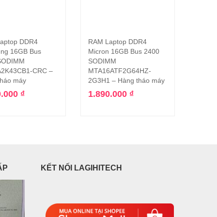
aptop DDR4
RAM Laptop DDR4
RAM L
Thêm vào giỏ hàng
Thêm vào giỏ hàng
ng 16GB Bus
Micron 16GB Bus 2400
16GB 
SODIMM
SODIMM
PC4-1
2K43CB1-CRC –
MTA16ATF2G64HZ-
HMA8
tháo máy
2G3H1 – Hàng tháo máy
Hàng 
0.000
₫
1.890.000
₫
1.99
ẤP
KẾT NỐI LAGIHITECH