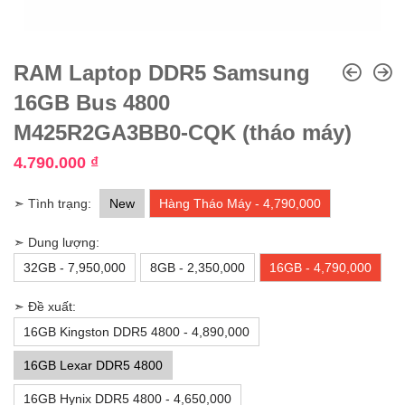
RAM Laptop DDR5 Samsung
16GB Bus 4800
M425R2GA3BB0-CQK (tháo máy)
4.790.000
₫
➣ Tình trạng:
New
Hàng Tháo Máy - 4,790,000
➣ Dung lượng:
32GB - 7,950,000
8GB - 2,350,000
16GB - 4,790,000
➣ Đề xuất:
16GB Kingston DDR5 4800 - 4,890,000
16GB Lexar DDR5 4800
16GB Hynix DDR5 4800 - 4,650,000