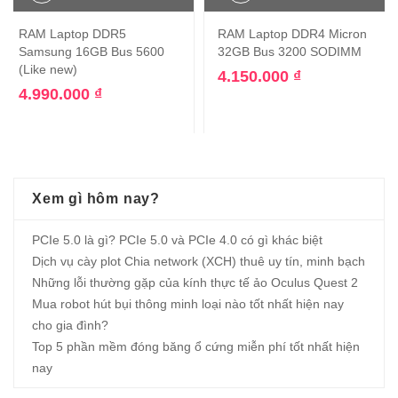
RAM Laptop DDR5
RAM Laptop DDR4 Micron
Samsung 16GB Bus 5600
32GB Bus 3200 SODIMM
(Like new)
4.150.000
₫
4.990.000
₫
Xem gì hôm nay?
PCIe 5.0 là gì? PCIe 5.0 và PCIe 4.0 có gì khác biệt
Dịch vụ cày plot Chia network (XCH) thuê uy tín, minh bạch
Những lỗi thường gặp của kính thực tế ảo Oculus Quest 2
Mua robot hút bụi thông minh loại nào tốt nhất hiện nay
cho gia đình?
Top 5 phần mềm đóng băng ổ cứng miễn phí tốt nhất hiện
nay