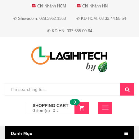
Chi Nhánh HCM
Chi Nhánh HN
✆ Showroom: 028.3962.1368
✆ KD HCM: 08.33.44.55.54
✆ KD HN: 037.655.00.64
0
SHOPPING CART
0 item(s) -
0
₫
Danh Mục