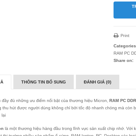
T
Print
Categories
RAM PC D
Share on:
TẢ
THÔNG TIN BỔ SUNG
ĐÁNH GIÁ (0)
ụ đầy đủ những ưu điểm nổi bật của thương hiệu Micron,
RAM PC DDR4
 thu hút được người dùng không chỉ bởi tốc độ nhanh chóng mà còn b
lại
on
là một thương hiệu hàng đầu trong lĩnh vực sản xuất chip nhớ. Với
t thị trường nhiều sản phẩm ổ cứng, RAM laptop, PC, Desktop các loại