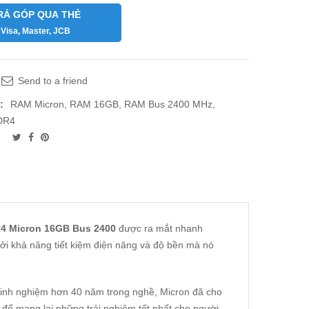
RẢ GÓP QUA THẺ
Visa, Master, JCB
Send to a friend
:
RAM Micron
,
RAM 16GB
,
RAM Bus 2400 MHz
,
DR4
 Micron 16GB Bus 2400
được ra mắt nhanh
ởi khả năng tiết kiệm điện năng và độ bền mà nó
 kinh nghiệm hơn 40 năm trong nghề, Micron đã cho
 để mang lại những trải nghiệm tốt nhất cho người