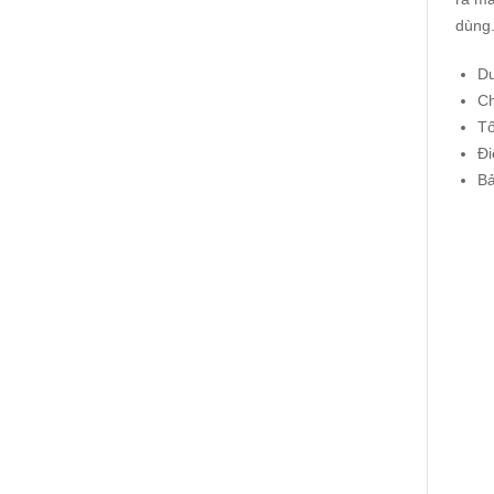
dùng
Du
Ch
Tố
Đi
Bả