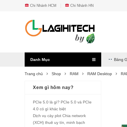
Chi Nhánh HCM
Chi Nhánh HN
Danh Mục
Bảng G
Trang chủ
Shop
RAM
RAM Desktop
RA
Xem gì hôm nay?
PCIe 5.0 là gì? PCIe 5.0 và PCIe
4.0 có gì khác biệt
Dịch vụ cày plot Chia network
(XCH) thuê uy tín, minh bạch