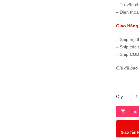
– Tư vấn c
– Điện thoạ
Giao Hàng
– Ship nội 
– Ship các 
– Ship
COD
Giá đã bao
Qty:
Thêm
Giao Tận 