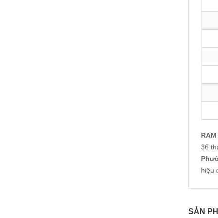
RAM 
36 th
Phườ
hiệu 
SẢN P