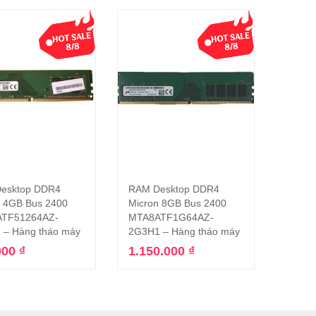
esktop DDR4
RAM Desktop DDR4
RAM D
Thêm vào giỏ hàng
Thêm vào giỏ hàng
n 4GB Bus 2400
Micron 8GB Bus 2400
Samsu
TF51264AZ-
MTA8ATF1G64AZ-
M378
 – Hàng tháo máy
2G3H1 – Hàng tháo máy
(Hàng
000
₫
1.150.000
₫
1.29