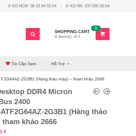
✆ KD HCM: 08.33.44.55.54
✆ KD HN: 037.655.00.64
0
SHOPPING CART
0 item(s) -
0
₫
Tin Cần Xem
Hỗ Trợ
F2G64AZ-2G3B1 (Hàng tháo máy) – tham khảo 2666
esktop DDR4 Micron
Bus 2400
ATF2G64AZ-2G3B1 (Hàng tháo
– tham khảo 2666
00
₫