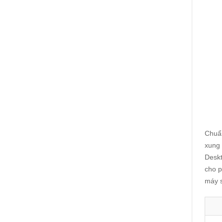
Chuẩn
xung 
Deskt
cho p
máy s