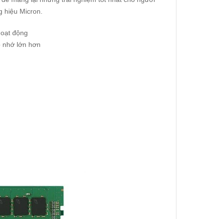
g hiệu Micron.
hoạt động
p nhớ lớn hơn