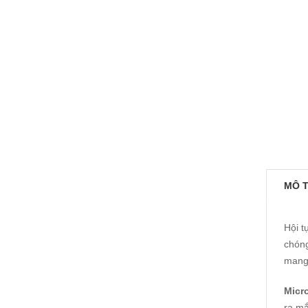
MÔ 
Hội t
chóng
mang 
Micr
ra mắ