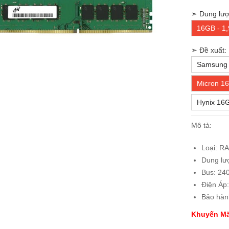
➣ Dung lượ
16GB - 1
➣ Đề xuất:
Samsung 
Micron 16
Hynix 16G
Mô tả:
Loại: R
Dung lư
Bus: 24
Điện Áp:
Bảo hàn
Khuyến Mã