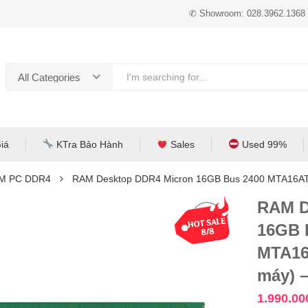
✆ Showroom: 028.3962.1368
All Categories
iá
KTra Bảo Hành
Sales
Used 99%
M PC DDR4
RAM Desktop DDR4 Micron 16GB Bus 2400 MTA16AT
RAM D
16GB 
MTA16
máy) 
1.990.0