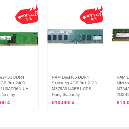
esktop DDR4
RAM Desktop DDR4
RAM D
Thêm vào giỏ hàng
Thêm vào giỏ hàng
4GB Bus 2400
Samsung 4GB Bus 2133
Micro
1U6AFR6N-UH –
M378A5143EB1-CPB –
MTA4A
háo máy
Hàng tháo máy
2G3B1
000
₫
610.000
₫
610.