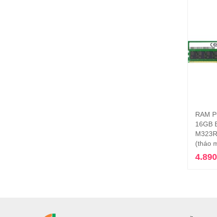
RAM P
16GB 
M323R
(tháo 
4.89