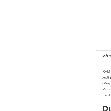
MÔ 
RAM 
xuất 
công 
Mời 
LagiH
Du