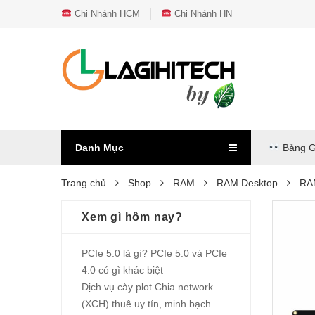
Chi Nhánh HCM
Chi Nhánh HN
Danh Mục
Bảng G
Trang chủ
Shop
RAM
RAM Desktop
RA
Xem gì hôm nay?
PCIe 5.0 là gì? PCIe 5.0 và PCIe
4.0 có gì khác biệt
Dịch vụ cày plot Chia network
(XCH) thuê uy tín, minh bạch