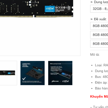
➣ Dung lượ
32GB - 8
➣ Đề xuất:
8GB 4800 
8GB 4800
8GB 4800 
Mô tả:
Loại: R
Dung lư
Bus: 48
Điện áp
Bảo hàn
Khuyến Mã
– Tư vấn c