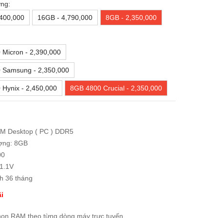
ng:
,400,000
16GB - 4,790,000
8GB - 2,350,000
Micron - 2,390,000
 Samsung - 2,350,000
Hynix - 2,450,000
8GB 4800 Crucial - 2,350,000
AM Desktop ( PC ) DDR5
ợng: 8GB
00
:1.1V
h 36 tháng
i
họn RAM theo từng dòng máy trực tuyến.