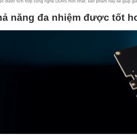
iệc được tích hợp công nghệ DDR5 mới nhất, sản phẩm này sẽ giúp gia 
ả năng đa nhiệm được tốt h