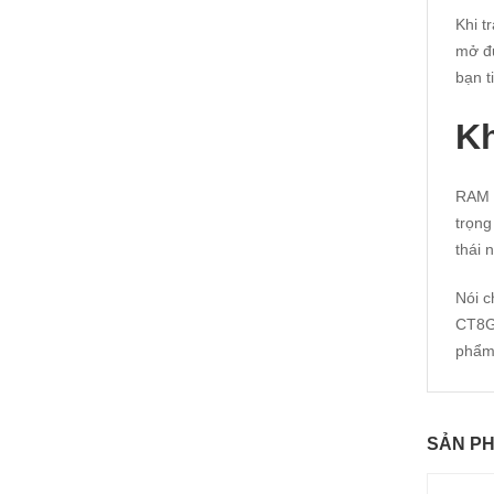
Khi 
mở đư
bạn t
Kh
RAM 
trọng
thái 
Nói c
CT8G4
phẩm
SẢN P