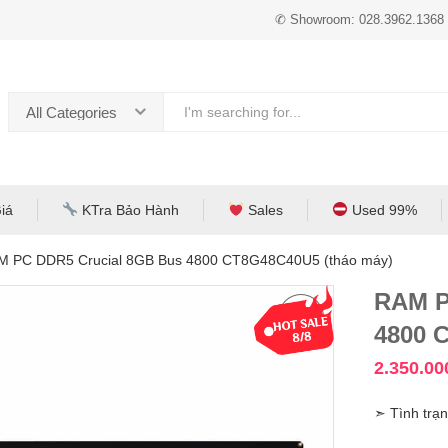
✆ Showroom: 028.3962.1368
All Categories
iá
KTra Bảo Hành
Sales
Used 99%
M PC DDR5 Crucial 8GB Bus 4800 CT8G48C40U5 (tháo máy)
RAM P
4800 
2.350.0
➣ Tình trạn