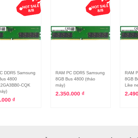
C DDR5 Samsung
RAM PC DDR5 Samsung
RAM P
Thêm vào giỏ hàng
Thêm vào giỏ hàng
Bus 4800
8GB Bus 4800 (tháo
8GB B
2GA3BB0-CQK
máy)
Like n
máy)
2.350.000
₫
2.49
0.000
₫