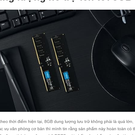
theo thời điểm hiện tại, 8GB dung lượng lưu trữ không phải là quá lớn
ác vụ văn phòng cơ bản thì mình tin rằng sản phẩm này hoàn toàn có t