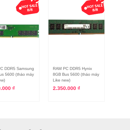
C DDR5 Samsung
RAM PC DDR5 Hynix
RAM P
Thêm vào giỏ hàng
Thêm vào giỏ hàng
us 5600 (tháo máy
8GB Bus 5600 (tháo máy
16GB 
ew)
Like new)
CT16
Máy L
0.000
₫
2.350.000
₫