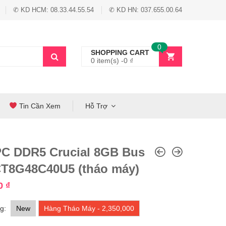
✆ KD HCM: 08.33.44.55.54
✆ KD HN: 037.655.00.64
0
SHOPPING CART
0 item(s) -
0
₫
Tin Cần Xem
Hỗ Trợ
C DDR5 Crucial 8GB Bus
CT8G48C40U5 (tháo máy)
00
₫
g:
New
Hàng Tháo Máy - 2,350,000