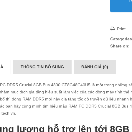
T
Print
Categories
Share on:
TẢ
THÔNG TIN BỔ SUNG
ĐÁNH GIÁ (0)
PC DDR5 Crucial 8GB Bus 4800 CT8G48C40U5 là một trong những sả
nhằm mục đích gia tăng hiệu suất làm việc của các dòng máy tính thế
bố thì dòng RAM DDR5 mới này gia tăng tốc độ truyền dữ liệu nhanh
các bạn hãy cùng mình tìm hiểu mẫu RAM PC DDR5 Crucial 8GB Bus 
itech.vn
.
ng lượng hỗ trợ lên tới 8GB