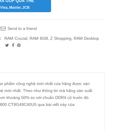
RẢ GÓP QUA THẺ
Visa, Master, JCB
Send to a friend
:
RAM Crucial
,
RAM 8GB
,
Z Shopping
,
RAM Desktop
n phẩm công nghệ mới nhất của hãng được sản
 hệ mới nhất. Theo như thông tin mà hãng sản xuất
 hơn khoảng 50% so với chuẩn DDR4 cũ trước đó.
4800 CT8G48C40U5 qua bài viết này của