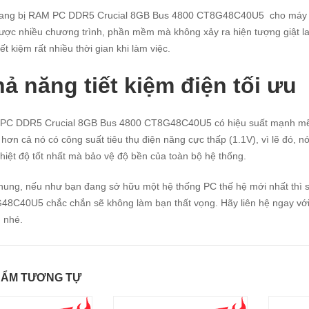
trang bị RAM PC DDR5 Crucial 8GB Bus 4800 CT8G48C40U5 cho máy tí
ợc nhiều chương trình, phần mềm mà không xảy ra hiện tượng giật lag
iết kiệm rất nhiều thời gian khi làm việc.
ả năng tiết kiệm điện tối ưu
PC DDR5 Crucial 8GB Bus 4800 CT8G48C40U5 có hiệu suất mạnh mẽ là
 hơn cả nó có công suất tiêu thụ điện năng cực thấp (1.1V), vì lẽ đó, 
nhiệt độ tốt nhất mà bảo vệ độ bền của toàn bộ hệ thống.
hung, nếu như bạn đang sở hữu một hệ thống PC thế hệ mới nhất th
8C40U5 chắc chắn sẽ không làm bạn thất vọng. Hãy liên hệ ngay với 
 nhé.
HẨM TƯƠNG TỰ