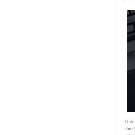
Tính 
các t