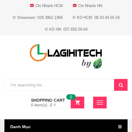
Chi Nhánh HCM
Chi Nhánh HN
✆ Showroom: 028.3962.1368
✆ KD HCM: 08.33.44.55.54
✆ KD HN: 037.655.00.64
0
SHOPPING CART
0 item(s) -
0
₫
Danh Mục