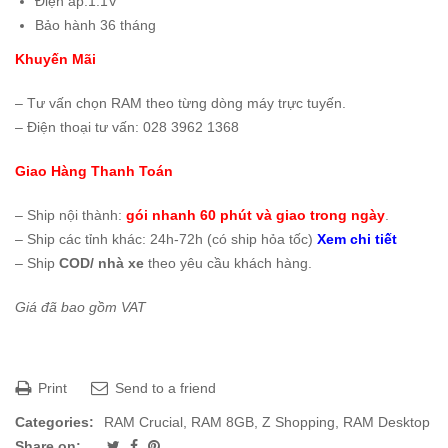
Điện áp:1.1V
Bảo hành 36 tháng
Khuyến Mãi
– Tư vấn chọn RAM theo từng dòng máy trực tuyến.
– Điện thoại tư vấn: 028 3962 1368
Giao Hàng Thanh Toán
– Ship nội thành:
gói nhanh 60 phút và giao trong ngày
.
– Ship các tỉnh khác: 24h-72h (có ship hỏa tốc)
Xem chi tiết
– Ship
COD/ nhà xe
theo yêu cầu khách hàng.
Giá đã bao gồm VAT
Print
Send to a friend
Categories:
RAM Crucial
,
RAM 8GB
,
Z Shopping
,
RAM Desktop
Share on: