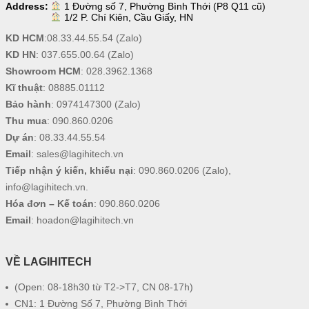
Address:
1 Đường số 7, Phường Bình Thới (P8 Q11 cũ)
1/2 P. Chí Kiên, Cầu Giấy, HN
KD HCM
:
08.33.44.55.54
(Zalo)
KD HN
:
037.655.00.64
(Zalo)
Showroom HCM
:
028.3962.1368
Kĩ thuật
:
08885.01112
Bảo hành
:
0974147300
(Zalo)
Thu mua
:
090.860.0206
Dự án
:
08.33.44.55.54
Email
:
sales@lagihitech.vn
Tiếp nhận ý kiến, khiếu nại
:
090.860.0206
(Zalo),
info@lagihitech.vn
.
Hóa đơn – Kế toán
:
090.860.0206
Email
:
hoadon@lagihitech.vn
VỀ LAGIHITECH
(Open: 08-18h30 từ T2->T7, CN 08-17h)
CN1: 1 Đường Số 7, Phường Bình Thới