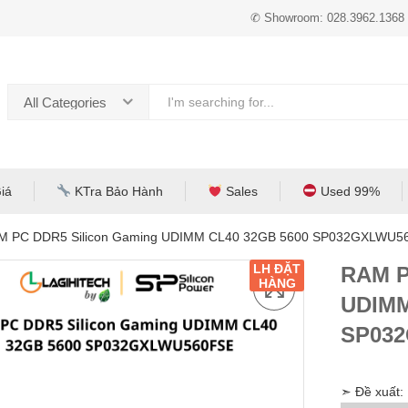
✆ Showroom: 028.3962.1368
All Categories
iá
KTra Bảo Hành
Sales
Used 99%
M PC DDR5 Silicon Gaming UDIMM CL40 32GB 5600 SP032GXLWU5
LH ĐẶT
RAM P
HÀNG
UDIMM
SP03
➣ Đề xuất: