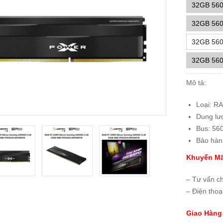
32GB 5600
32GB 56
32GB 5600
32GB 560
Mô tả:
Loại: R
Dung lư
Bus: 56
Bảo hàn
Khuyến Mã
– Tư vấn c
– Điện thoạ
Giao Hàng