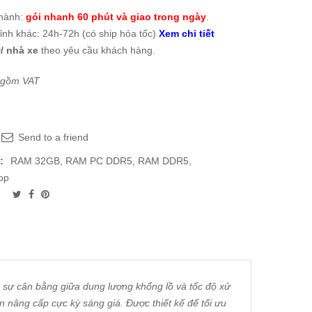
thành:
gói nhanh 60 phút và giao trong ngày
.
tỉnh khác: 24h-72h (có ship hỏa tốc)
Xem chi tiết
/ nhà xe
theo yêu cầu khách hàng.
 gồm VAT
Send to a friend
:
RAM 32GB
,
RAM PC DDR5
,
RAM DDR5
,
op
sự cân bằng giữa dung lượng khổng lồ và tốc độ xử
nâng cấp cực kỳ sáng giá. Được thiết kế để tối ưu