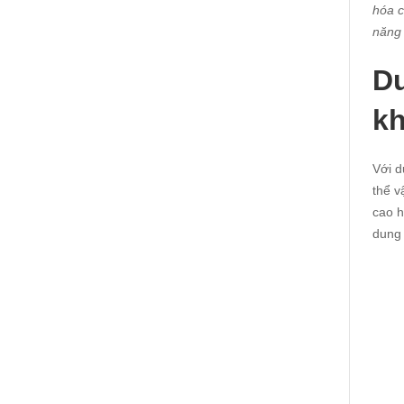
hóa c
năng 
Du
kh
Với d
thể v
cao h
dung 