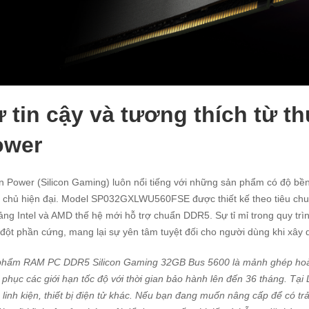
 tin cậy và tương thích từ t
ower
on Power (Silicon Gaming) luôn nổi tiếng với những sản phẩm có độ bền
 chủ hiện đại. Model SP032GXLWU560FSE được thiết kế theo tiêu ch
ảng Intel và AMD thế hệ mới hỗ trợ chuẩn DDR5. Sự tỉ mỉ trong quy trìn
đột phần cứng, mang lại sự yên tâm tuyệt đối cho người dùng khi xâ
phẩm RAM PC DDR5 Silicon Gaming 32GB Bus 5600 là mảnh ghép hoàn 
 phục các giới hạn tốc độ với thời gian bảo hành lên đến 36 tháng. Tại
 linh kiện, thiết bị điện tử khác. Nếu bạn đang muốn nâng cấp để có t