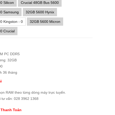
 Silicon
Crucial 48GB Bus 5600
00 Samsung
32GB 5600 Hynix
 Kingston - 0
32GB 5600 Micron
0 Crucial
AM PC DDR5
ợng: 32GB
00
h 36 tháng
i
họn RAM theo từng dòng máy trực tuyến.
i tư vấn: 028 3962 1368
 Thanh Toán