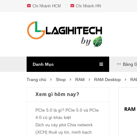
Chi Nhánh HCM
Chi Nhánh HN
Danh Mục
Bảng G
Trang chủ
Shop
RAM
RAM Desktop
RA
Xem gì hôm nay?
PCIe 5.0 là gì? PCIe 5.0 và PCIe
4.0 có gì khác biệt
Dịch vụ cày plot Chia network
(XCH) thuê uy tín, minh bạch