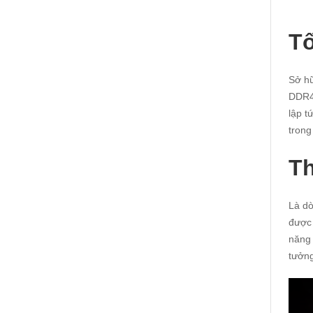
Tố
Sở hữ
DDR4 
lập t
trong
Th
Là d
được 
năng 
tưởng