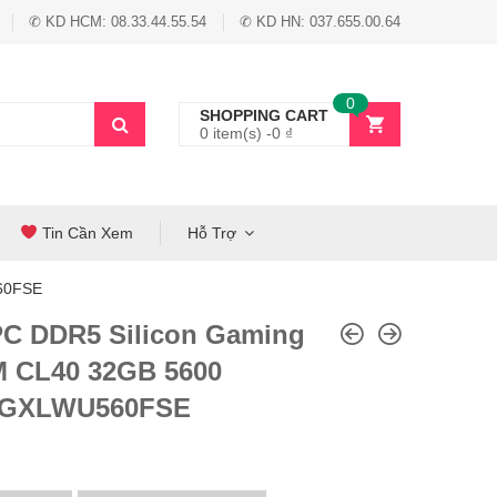
✆ KD HCM: 08.33.44.55.54
✆ KD HN: 037.655.00.64
0
SHOPPING CART
0 item(s) -
0
₫
Tin Cần Xem
Hỗ Trợ
60FSE
C DDR5 Silicon Gaming
 CL40 32GB 5600
2GXLWU560FSE