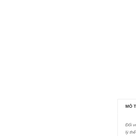
MÔ 
Đối v
lý th