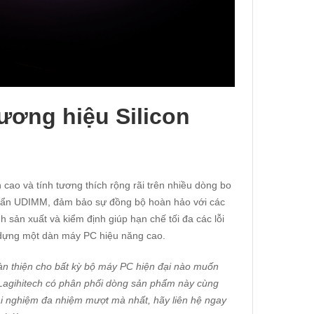
hương hiệu Silicon
 cao và tính tương thích rộng rãi trên nhiều dòng bo
uẩn UDIMM, đảm bảo sự đồng bộ hoàn hảo với các
h sản xuất và kiểm định giúp hạn chế tối đa các lỗi
y dựng một dàn máy PC hiệu năng cao.
thiện cho bất kỳ bộ máy PC hiện đại nào muốn
Lagihitech
có phân phối dòng sản phẩm này cùng
rải nghiệm đa nhiệm mượt mà nhất, hãy liên hệ ngay