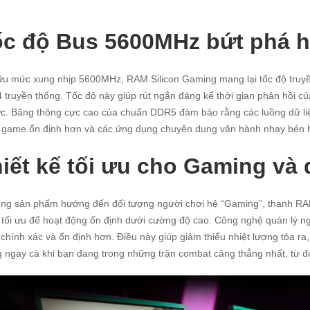
c độ Bus 5600MHz bứt phá h
u mức xung nhịp 5600MHz, RAM Silicon Gaming mang lại tốc độ truyền 
truyền thống. Tốc độ này giúp rút ngắn đáng kể thời gian phản hồi củ
ức. Băng thông cực cao của chuẩn DDR5 đảm bảo rằng các luồng dữ liệ
 game ổn định hơn và các ứng dụng chuyên dụng vận hành nhạy bén h
iết kế tối ưu cho Gaming và 
òng sản phẩm hướng đến đối tượng người chơi hệ “Gaming”, thanh R
tối ưu để hoạt động ổn định dưới cường độ cao. Công nghệ quản lý ngu
chính xác và ổn định hơn. Điều này giúp giảm thiểu nhiệt lượng tỏa ra,
 ngay cả khi bạn đang trong những trận combat căng thẳng nhất, từ đó