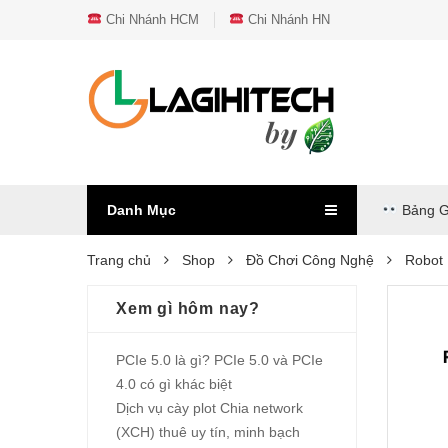
Chi Nhánh HCM
Chi Nhánh HN
Danh Mục
Bảng G
Trang chủ
Shop
Đồ Chơi Công Nghệ
Robot 
Xem gì hôm nay?
PCIe 5.0 là gì? PCIe 5.0 và PCIe
4.0 có gì khác biệt
Dịch vụ cày plot Chia network
(XCH) thuê uy tín, minh bạch