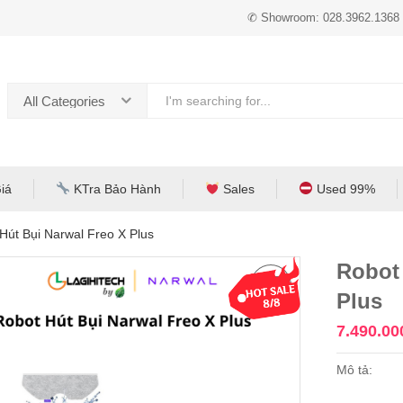
✆ Showroom: 028.3962.1368
All Categories
iá
KTra Bảo Hành
Sales
Used 99%
Hút Bụi Narwal Freo X Plus
Robot 
Plus
7.490.0
Mô tả: