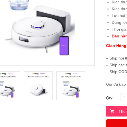
Kích th
Kích th
Lực hút
Dung lự
Thời gi
Bảo hàn
Giao Hàng
– Ship nội 
– Ship các 
– Ship
COD
Giá đã bao
Qty:
Thêm