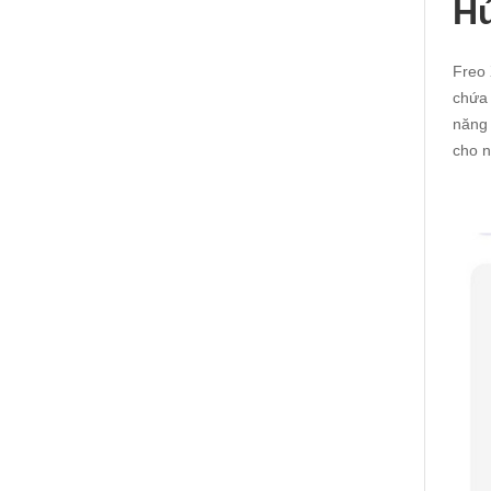
Hú
Freo 
chứa 
năng 
cho n