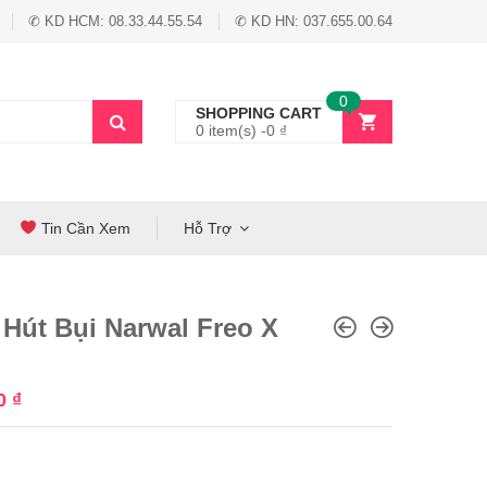
✆ KD HCM: 08.33.44.55.54
✆ KD HN: 037.655.00.64
0
SHOPPING CART
0 item(s) -
0
₫
Tin Cần Xem
Hỗ Trợ
Hút Bụi Narwal Freo X
00
₫