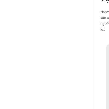
Narwa
làm s
người
lợi.