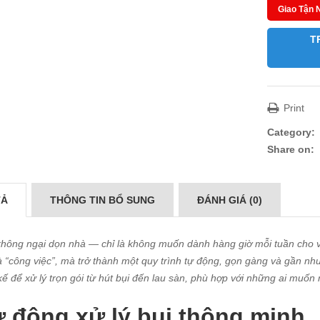
Giao Tận 
T
Print
Category:
Share on:
TẢ
THÔNG TIN BỔ SUNG
ĐÁNH GIÁ (0)
hông ngại dọn nhà — chỉ là không muốn dành hàng giờ mỗi tuần cho vi
à “công việc”, mà trở thành một quy trình tự động, gọn gàng và gần n
 kế để xử lý trọn gói từ hút bụi đến lau sàn, phù hợp với những ai mu
 động xử lý bụi thông minh