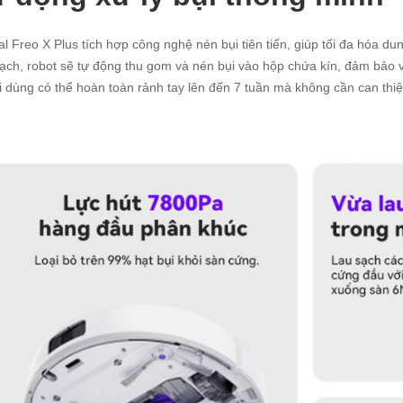
l Freo X Plus tích hợp công nghệ nén bụi tiên tiến, giúp tối đa hóa du
ạch, robot sẽ tự động thu gom và nén bụi vào hộp chứa kín, đảm bảo vệ
 dùng có thể hoàn toàn rảnh tay lên đến 7 tuần mà không cần can thiệp