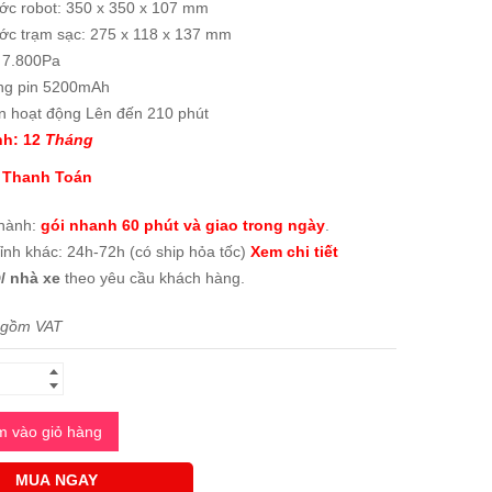
ước robot: 350 x 350 x 107 mm
ước trạm sạc: 275 x 118 x 137 mm
: 7.800Pa
ng pin 5200mAh
an hoạt động Lên đến 210 phút
h: 12
Tháng
 Thanh Toán
thành:
gói nhanh 60 phút và giao trong ngày
.
tỉnh khác: 24h-72h (có ship hỏa tốc)
Xem chi tiết
/ nhà xe
theo yêu cầu khách hàng.
 gồm VAT
 vào giỏ hàng
MUA NGAY