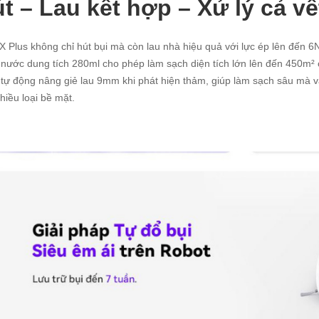
t – Lau kết hợp – Xử lý cả v
X Plus không chỉ hút bụi mà còn lau nhà hiệu quả với lực ép lên đến 6
nước dung tích 280ml cho phép làm sạch diện tích lớn lên đến 450m² c
tự động nâng giẻ lau 9mm khi phát hiện thảm, giúp làm sạch sâu mà v
hiều loại bề mặt.