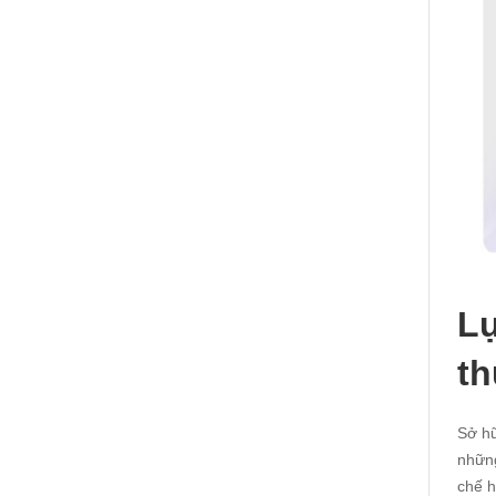
Lự
t
Sở hữ
những
chế h