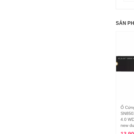
SẢN P
Ổ Cứn
SN850
4.0 WD
new dư
13.9