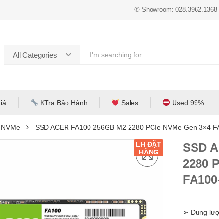
✆ Showroom: 028.3962.1368
All Categories
iá
KTra Bảo Hành
Sales
Used 99%
e NVMe
SSD ACER FA100 256GB M2 2280 PCIe NVMe Gen 3×4 F
LH ĐẶT
SSD A
HÀNG
2280 
FA100
➣ Dung lượ