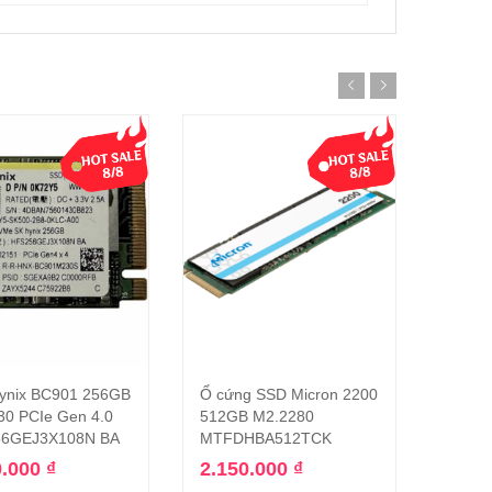
ynix BC901 256GB
Ổ cứng SSD Micron 2200
SSD 
Thêm vào giỏ hàng
Thêm vào giỏ hàng
30 PCIe Gen 4.0
512GB M2.2280
512GB
6GEJ3X108N BA
MTFDHBA512TCK
Gen 4
MZ9M
0.000
₫
2.150.000
₫
– like