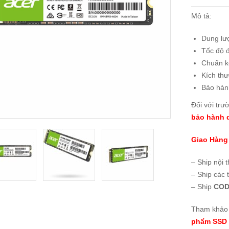
Mô tả:
Dung lư
Tốc độ 
Chuẩn k
Kích th
Bảo hàn
Đối với trư
bảo hành d
Giao Hàng
– Ship nội 
– Ship các 
– Ship
COD
Tham khảo 
phẩm SSD 