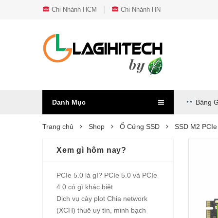
Chi Nhánh HCM
Chi Nhánh HN
Danh Mục
Bảng G
Trang chủ
Shop
Ổ Cứng SSD
SSD M2 PCI
Xem gì hôm nay?
PCIe 5.0 là gì? PCIe 5.0 và PCIe
4.0 có gì khác biệt
Dịch vụ cày plot Chia network
(XCH) thuê uy tín, minh bạch