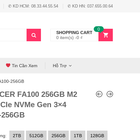
✆ KD HCM: 08.33.44.55.54
✆ KD HN: 037.655.00.64
0
SHOPPING CART
0 item(s) -
0
₫
Tin Cần Xem
Hỗ Trợ
A100-256GB
CER FA100 256GB M2
PCIe NVMe Gen 3×4
-256GB
ng:
2TB
512GB
256GB
1TB
128GB