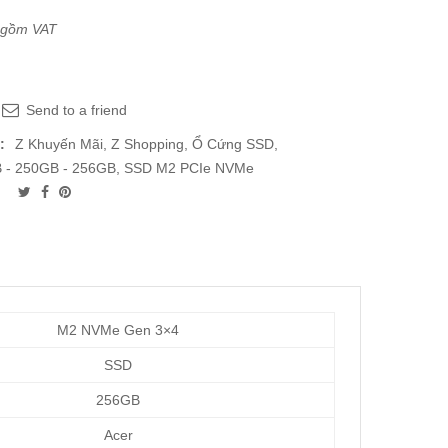
 gồm VAT
Send to a friend
:
Z Khuyến Mãi
,
Z Shopping
,
Ổ Cứng SSD
,
 - 250GB - 256GB
,
SSD M2 PCIe NVMe
M2 NVMe Gen 3×4
SSD
256GB
Acer