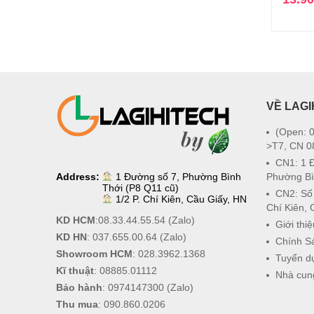
VỀ LAGI
(Open: 0
>T7, CN 0
CN1: 1 
Address:
1 Đường số 7, Phường Bình
Phường Bì
Thới (P8 Q11 cũ)
CN2: Số
1/2 P. Chí Kiên, Cầu Giấy, HN
Chí Kiên, 
KD HCM
:
08.33.44.55.54
(Zalo)
Giới thiệ
KD HN
:
037.655.00.64
(Zalo)
Chính S
Showroom HCM
:
028.3962.1368
Tuyển d
Kĩ thuật
:
08885.01112
Nhà cun
Bảo hành
:
0974147300
(Zalo)
Thu mua
:
090.860.0206