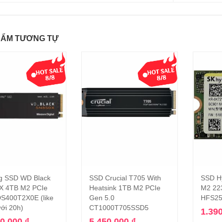
HẨM TƯƠNG TỰ
g SSD WD Black
SSD Crucial T705 With
SSD H
Thêm vào giỏ hàng
Thêm vào giỏ hàng
X 4TB M2 PCIe
Heatsink 1TB M2 PCIe
M2 22
S400T2X0E (like
Gen 5.0
HFS25
ới 20h)
CT1000T705SSD5
1.39
00.000
₫
5.450.000
₫