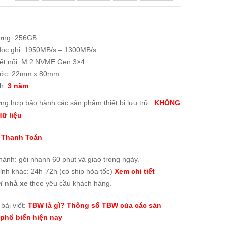
ợng: 256GB
đọc ghi: 1950MB/s – 1300MB/s
ết nối: M.2 NVME Gen 3×4
ước: 22mm x 80mm
h:
3 năm
ờng hợp bảo hành các sản phẩm thiết bị lưu trữ :
KHÔNG
ữ liệu
 Thanh Toán
thành:
gói nhanh 60 phút và giao trong ngày
.
tỉnh khác: 24h-72h (có ship hỏa tốc)
Xem chi tiết
/ nhà xe
theo yêu cầu khách hàng.
bài viết:
TBW là gì? Thông số TBW của các sản
phổ biến hiện nay