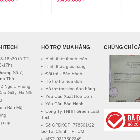
HITECH
HỖ TRỢ MUA HÀNG
CHỨNG CHỈ C
8-18h30 từ T2-
Hình thức thanh toán
8-17h)
Hình thức giao hàng
Đường Số 7,
Đổi trả - Bảo Hành
nh Thới
Hỗ trợ tra hóa đơn
 2 Ngõ 1 Phùng
Hỗ trợ tracking đơn hàng
Cầu Giấy, Hà Nội
Yêu Cầu Xuất Hóa Đơn
u
Yêu Cầu Bảo Hành
ách Bảo Mật
Công Ty TNHH Green Leaf
ụng
Tech
g cấp
Số GPĐKGP: 778561/22
Sở Tài Chính TPHCM
MST: 0317602349