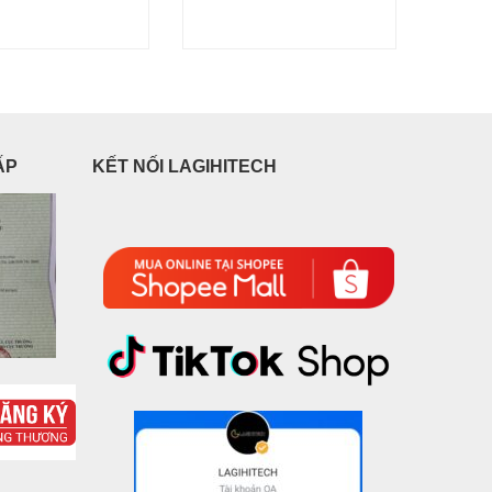
2.45
ẤP
KẾT NỐI LAGIHITECH