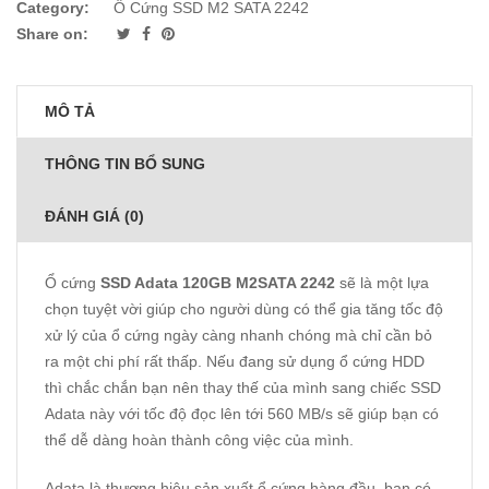
Category:
Ổ Cứng SSD M2 SATA 2242
Share on:
MÔ TẢ
THÔNG TIN BỔ SUNG
ĐÁNH GIÁ (0)
Ổ cứng
SSD Adata 120GB M2SATA 2242
sẽ là một lựa
chọn tuyệt vời giúp cho người dùng có thể gia tăng tốc độ
xử lý của ổ cứng ngày càng nhanh chóng mà chỉ cần bỏ
ra một chi phí rất thấp. Nếu đang sử dụng ổ cứng HDD
thì chắc chắn bạn nên thay thế của mình sang chiếc SSD
Adata này với tốc độ đọc lên tới 560 MB/s sẽ giúp bạn có
thể dễ dàng hoàn thành công việc của mình.
Adata là thương hiệu sản xuất ổ cứng hàng đầu, bạn có