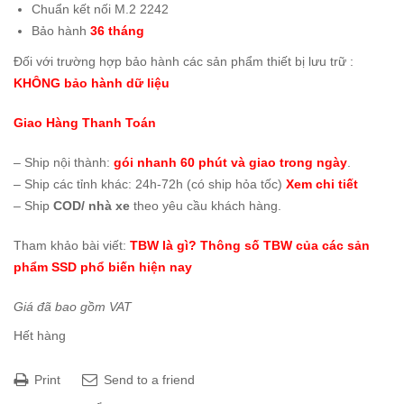
Chuẩn kết nối M.2 2242
Bảo hành
36 tháng
Đối với trường hợp bảo hành các sản phẩm thiết bị lưu trữ :
KHÔNG bảo hành dữ liệu
Giao Hàng Thanh Toán
– Ship nội thành:
gói nhanh 60 phút và giao trong ngày
.
– Ship các tỉnh khác: 24h-72h (có ship hỏa tốc)
Xem chi tiết
– Ship
COD/ nhà xe
theo yêu cầu khách hàng.
Tham khảo bài viết:
TBW là gì? Thông số TBW của các sản
phẩm SSD phổ biến hiện nay
Giá đã bao gồm VAT
Hết hàng
Print
Send to a friend