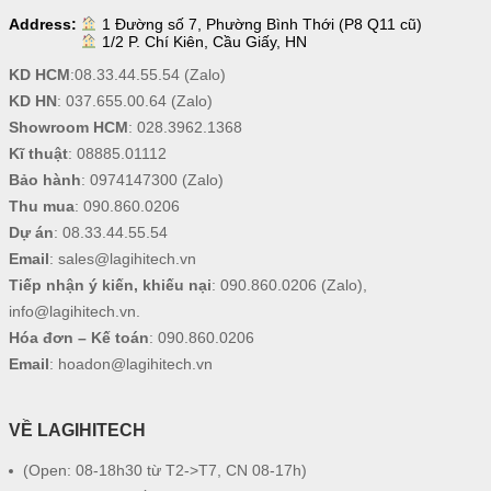
Address:
1 Đường số 7, Phường Bình Thới (P8 Q11 cũ)
1/2 P. Chí Kiên, Cầu Giấy, HN
KD HCM
:
08.33.44.55.54
(Zalo)
KD HN
:
037.655.00.64
(Zalo)
Showroom HCM
:
028.3962.1368
Kĩ thuật
:
08885.01112
Bảo hành
:
0974147300
(Zalo)
Thu mua
:
090.860.0206
Dự án
:
08.33.44.55.54
Email
:
sales@lagihitech.vn
Tiếp nhận ý kiến, khiếu nại
:
090.860.0206
(Zalo),
info@lagihitech.vn
.
Hóa đơn – Kế toán
:
090.860.0206
Email
:
hoadon@lagihitech.vn
VỀ LAGIHITECH
(Open: 08-18h30 từ T2->T7, CN 08-17h)