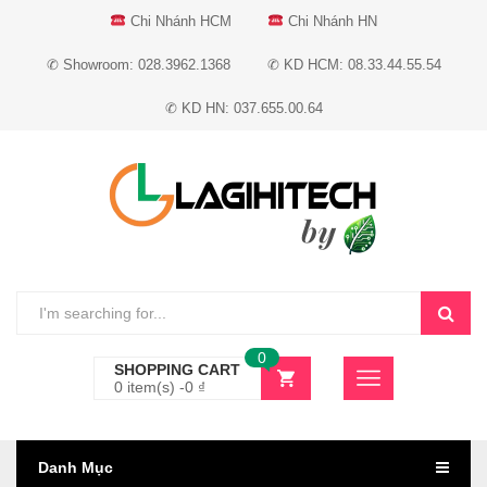
Chi Nhánh HCM
Chi Nhánh HN
✆ Showroom: 028.3962.1368
✆ KD HCM: 08.33.44.55.54
✆ KD HN: 037.655.00.64
0
SHOPPING CART
0 item(s) -
0
₫
Danh Mục