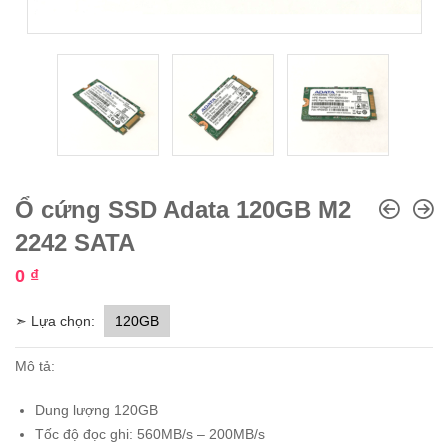
Ổ cứng SSD Adata 120GB M2
2242 SATA
0
₫
➣ Lựa chọn:
120GB
Mô tả:
Dung lượng 120GB
Tốc độ đọc ghi: 560MB/s – 200MB/s