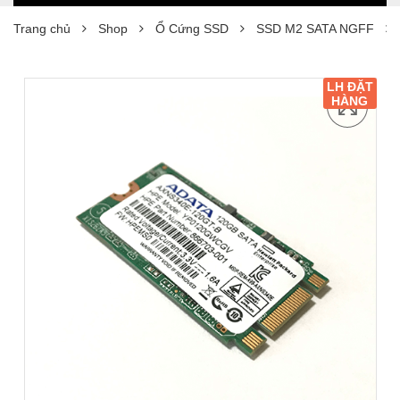
Trang chủ
Shop
Ổ Cứng SSD
SSD M2 SATA NGFF
LH ĐẶT
HÀNG