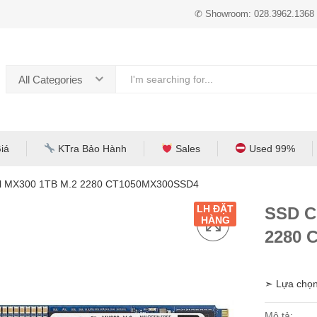
✆ Showroom: 028.3962.1368
All Categories
iá
KTra Bảo Hành
Sales
Used 99%
al MX300 1TB M.2 2280 CT1050MX300SSD4
LH ĐẶT
SSD C
HÀNG
2280 
➣ Lựa chọn
Mô tả: