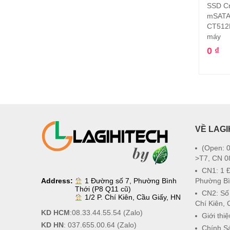
SSD Cr
mSATA
CT512
máy
0
₫
VỀ LAGI
(Open: 0
>T7, CN 0
CN1: 1 
Address:
1 Đường số 7, Phường Bình
Phường Bì
Thới (P8 Q11 cũ)
CN2: Số
1/2 P. Chí Kiên, Cầu Giấy, HN
Chí Kiên, 
KD HCM
:
08.33.44.55.54
(Zalo)
Giới thiệ
KD HN
:
037.655.00.64
(Zalo)
Chính S