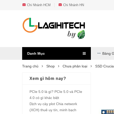
Chi Nhánh HCM
Chi Nhánh HN
Danh Mục
Bảng G
Trang chủ
Shop
Chưa phân loại
SSD Cruci
Xem gì hôm nay?
PCIe 5.0 là gì? PCIe 5.0 và PCIe
4.0 có gì khác biệt
Dịch vụ cày plot Chia network
(XCH) thuê uy tín, minh bạch