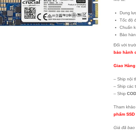
Dung lư
Tốc độ 
Chuẩn k
Bảo hà
Đối với trư
bảo hành d
Giao Hàng
– Ship nội 
– Ship các 
– Ship
COD
Tham khảo 
phẩm SSD 
Giá đã bao