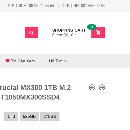
✆ KD HCM: 08.33.44.55.54
✆ KD HN: 037.655.00.64
0
SHOPPING CART
0 item(s) -
0
₫
Tin Cần Xem
Hỗ Trợ
rucial MX300 1TB M.2
CT1050MX300SSD4
:
1TB
525GB
275GB