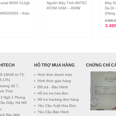
ucial M550 512gb
Nguồn Máy Tính ANTEC
Máy N
Thêm vào giỏ hàng
Đọc tiếp
ATOM V450 – 450W
Da Dr 
M550SSD3 – tháo
(Hàng
4.500.
3.49
HITECH
HỖ TRỢ MUA HÀNG
CHỨNG CHỈ C
8-18h30 từ T2-
Hình thức thanh toán
8-17h)
Hình thức giao hàng
Đường Số 7,
Đổi trả - Bảo Hành
nh Thới
Hỗ trợ tra hóa đơn
 2 Ngõ 1 Phùng
Hỗ trợ tracking đơn hàng
Cầu Giấy, Hà Nội
Yêu Cầu Xuất Hóa Đơn
u
Yêu Cầu Bảo Hành
ách Bảo Mật