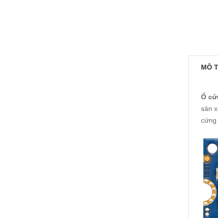
MÔ 
Ổ cứ
sản x
cứng 