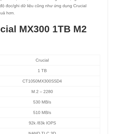
 độ đọc/ghi dữ liệu cũng như ứng dụng Crucial
quả hơn.
ucial MX300 1TB M2
Crucial
1 TB
CT1050MX300SSD4
M.2 – 2280
530 MB/s
510 MB/s
92k /83k IOPS
NAND TLC 3D