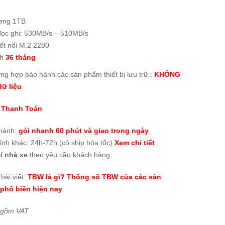
ợng 1TB
đọc ghi: 530MB/s – 510MB/s
ết nối M.2 2280
nh
36 tháng
ờng hợp bảo hành các sản phẩm thiết bị lưu trữ :
KHÔNG
ữ liệu
 Thanh Toán
thành:
gói nhanh 60 phút và giao trong ngày
.
tỉnh khác: 24h-72h (có ship hỏa tốc)
Xem chi tiết
/ nhà xe
theo yêu cầu khách hàng.
bài viết:
TBW là gì? Thông số TBW của các sản
phổ biến hiện nay
 gồm VAT