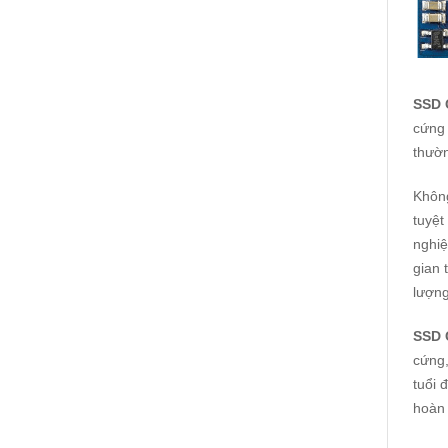
SSD 
cứng 
thườn
Không
tuyệt
nghiệ
gian 
lượng
SSD 
cứng,
tuổi 
hoàn 