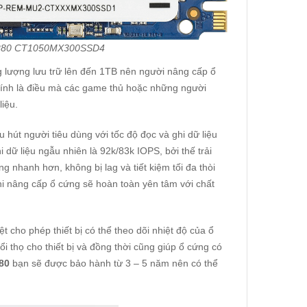
 2280 CT1050MX300SSD4
ng lượng lưu trữ lên đến 1TB nên người nâng cấp ổ
 chính là điều mà các game thủ hoặc những người
liệu.
u hút người tiêu dùng với tốc độ đọc và ghi dữ liệu
i dữ liệu ngẫu nhiên là 92k/83k IOPS, bởi thế trải
 nhanh hơn, không bị lag và tiết kiệm tối đa thòi
hi nâng cấp ổ cứng sẽ hoàn toàn yên tâm với chất
t cho phép thiết bị có thể theo dõi nhiệt độ của ổ
i thọ cho thiết bị và đồng thời cũng giúp ổ cứng có
80
bạn sẽ được bảo hành từ 3 – 5 năm nên có thể