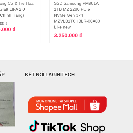
âng Cơ & Trẻ Hóa
SSD Samsung PM981A
Phụ ki
Thêm vào giỏ hàng
Thêm vào giỏ hàng
Glatt LIFA 2.0
1TB M2 2280 PCIe
iRobot
 Chính Hãng)
NVMe Gen 3×4
miếng 
MZVLB1T0HBLR-00A00
500.
000
₫
Like new
0.000
₫
3.250.000
₫
ẤP
KẾT NỐI LAGIHITECH