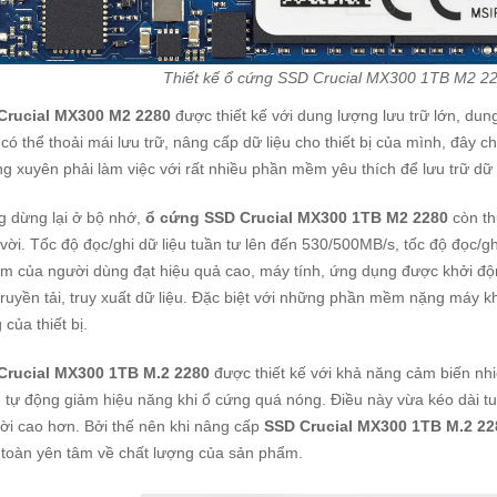
Thiết kế ổ cứng SSD Crucial MX300 1TB M2
Crucial MX300 M2 2280
được thiết kế với dung lượng lưu trữ lớn, du
có thể thoải mái lưu trữ, nâng cấp dữ liệu cho thiết bị của mình, đây
g xuyên phải làm việc với rất nhiều phần mềm yêu thích để lưu trữ dữ 
 dừng lại ở bộ nhớ,
ổ cứng SSD Crucial MX300 1TB M2 2280
còn th
 vời. Tốc độ đọc/ghi dữ liệu tuần tư lên đến 530/500MB/s, tốc độ đọc/gh
m của người dùng đạt hiệu quả cao, máy tính, ứng dụng được khởi động
truyền tải, truy xuất dữ liệu. Đặc biệt với những phần mềm nặng máy k
 của thiết bị.
Crucial MX300 1TB M.2 2280
được thiết kế với khả năng cảm biến nhiệ
 tự động giảm hiệu năng khi ổ cứng quá nóng. Điều này vừa kéo dài tuổ
đời cao hơn. Bởi thế nên khi nâng cấp
SSD Crucial MX300 1TB M.2 22
toàn yên tâm về chất lượng của sản phẩm.