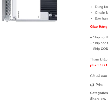
Dung lư
Chuẩn kế
Bảo hà
Giao Hàng
– Ship nội 
– Ship các 
– Ship
COD
Tham khảo 
phẩm SSD 
Giá đã bao
Print
Categories
Share on: