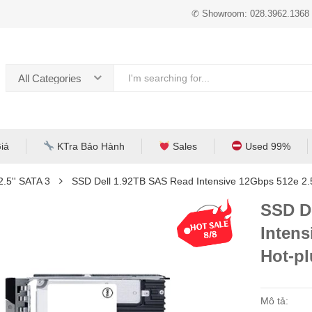
✆ Showroom: 028.3962.1368
All Categories
iá
KTra Bảo Hành
Sales
Used 99%
.5'' SATA 3
SSD Dell 1.92TB SAS Read Intensive 12Gbps 512e 2.5
SSD D
Intens
Hot-p
Mô tả: