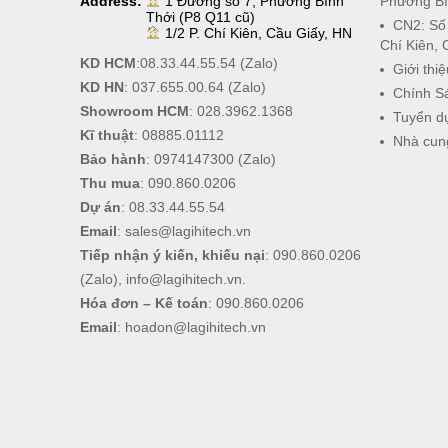
Address:
1 Đường số 7, Phường Bình
Phường Bì
Thới (P8 Q11 cũ)
CN2: Số
1/2 P. Chí Kiên, Cầu Giấy, HN
Chí Kiên, 
KD HCM
:
08.33.44.55.54
(Zalo)
Giới thiệ
KD HN
:
037.655.00.64
(Zalo)
Chính S
Showroom HCM
:
028.3962.1368
Tuyển d
Kĩ thuật
:
08885.01112
Nhà cun
Bảo hành
:
0974147300
(Zalo)
Thu mua
:
090.860.0206
Dự án
:
08.33.44.55.54
Email
:
sales@lagihitech.vn
Tiếp nhận ý kiến, khiếu nại
:
090.860.0206
(Zalo),
info@lagihitech.vn
.
Hóa đơn – Kế toán
:
090.860.0206
Email
:
hoadon@lagihitech.vn