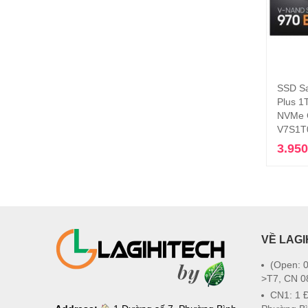
SSD S
Plus 1
NVMe 
V7S1
3.95
VỀ LAGI
(Open: 0
>T7, CN 0
CN1: 1 