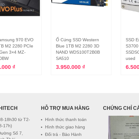
amsung 970 EVO
Ổ Cứng SSD Western
SSD En
Thêm vào giỏ hàng
Thêm vào giỏ hàng
TB M2 2280 PCIe
Blue 1TB M2 2280 3D
S3700
Gen 3×4 MZ-
NAND WDS100T2B0B
SSDSC
T0BW
SA510
used
0.000
₫
3.950.000
₫
6.50
HITECH
HỖ TRỢ MUA HÀNG
CHỨNG CHỈ C
8-18h30 từ T2-
Hình thức thanh toán
8-17h)
Hình thức giao hàng
Đường Số 7,
Đổi trả - Bảo Hành