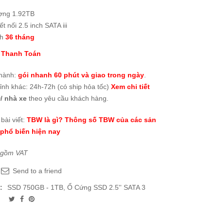
ợng 1.92TB
t nối 2.5 inch SATA iii
nh
36 tháng
 Thanh Toán
thành:
gói nhanh 60 phút và giao trong ngày
.
tỉnh khác: 24h-72h (có ship hỏa tốc)
Xem chi tiết
/ nhà xe
theo yêu cầu khách hàng.
bài viết:
TBW là gì? Thông số TBW của các sản
phổ biến hiện nay
 gồm VAT
Send to a friend
:
SSD 750GB - 1TB
,
Ổ Cứng SSD 2.5'' SATA 3