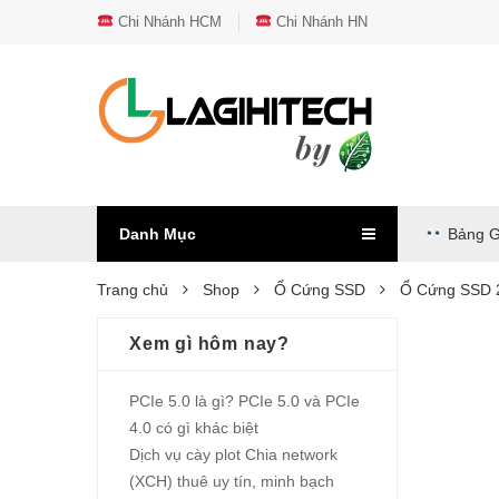
Chi Nhánh HCM
Chi Nhánh HN
Danh Mục
Bảng G
Trang chủ
Shop
Ổ Cứng SSD
Ổ Cứng SSD 2
Xem gì hôm nay?
PCIe 5.0 là gì? PCIe 5.0 và PCIe
4.0 có gì khác biệt
Dịch vụ cày plot Chia network
(XCH) thuê uy tín, minh bạch