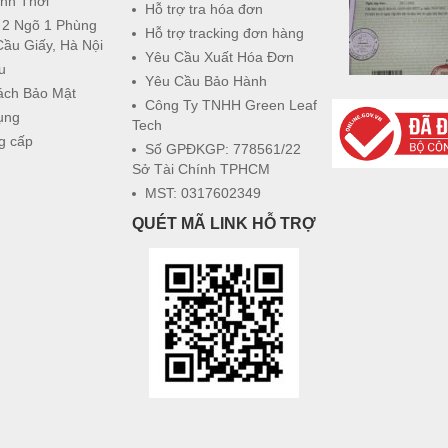
nh Thới
Hỗ trợ tra hóa đơn
 2 Ngõ 1 Phùng
Hỗ trợ tracking đơn hàng
Cầu Giấy, Hà Nội
Yêu Cầu Xuất Hóa Đơn
u
Yêu Cầu Bảo Hành
ách Bảo Mật
Công Ty TNHH Green Leaf
ụng
Tech
g cấp
Số GPĐKGP: 778561/22
Sở Tài Chính TPHCM
MST: 0317602349
QUÉT MÃ LINK HỖ TRỢ