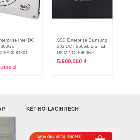
terprise Intel DC
SSD Enterprise Samsung
SSD E
Thêm vào giỏ hàng
Thêm vào giỏ hàng
 800GB
983 DCT 960GB 2.5 inch
PM88
2BA800G301 –
U2 MZ-QLB960NE
MZ7L
5.900.000
₫
11.9
0.000
₫
ẤP
KẾT NỐI LAGIHITECH