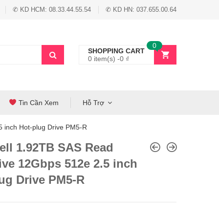
✆ KD HCM: 08.33.44.55.54
✆ KD HN: 037.655.00.64
0
SHOPPING CART
0 item(s) -
0
₫
Tin Cần Xem
Hỗ Trợ
 inch Hot-plug Drive PM5-R
ell 1.92TB SAS Read
ive 12Gbps 512e 2.5 inch
lug Drive PM5-R