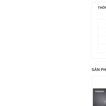
THÔN
SẢN P