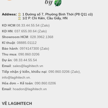
Address:
1 Đường số 7, Phường Bình Thới (P8 Q11 cũ)
1/2 P. Chí Kiên, Cầu Giấy, HN
KD HCM
:
08.33.44.55.54
(Zalo)
KD HN
:
037.655.00.64
(Zalo)
Showroom HCM
:
028.3962.1368
Kĩ thuật
:
08885.01112
Bảo hành
:
0974147300
(Zalo)
Thu mua
:
090.860.0206
Dự án
:
08.33.44.55.54
Email
:
sales@lagihitech.vn
Tiếp nhận ý kiến, khiếu nại
:
090.860.0206
(Zalo),
info@lagihitech.vn
.
Hóa đơn – Kế toán
:
090.860.0206
Email
:
hoadon@lagihitech.vn
VỀ LAGIHITECH