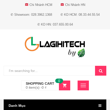
Chi Nhánh HCM
Chi Nhánh HN
✆ Showroom: 028.3962.1368
✆ KD HCM: 08.33.44.55.54
✆ KD HN: 037.655.00.64
0
SHOPPING CART
0 item(s) -
0
₫
Danh Mục