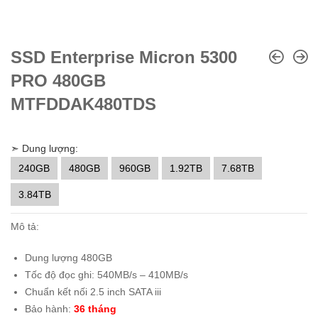
SSD Enterprise Micron 5300
PRO 480GB
MTFDDAK480TDS
➣ Dung lượng:
240GB
480GB
960GB
1.92TB
7.68TB
3.84TB
Mô tả:
Dung lượng 480GB
Tốc độ đọc ghi: 540MB/s – 410MB/s
Chuẩn kết nối 2.5 inch SATA iii
Bảo hành:
36 tháng