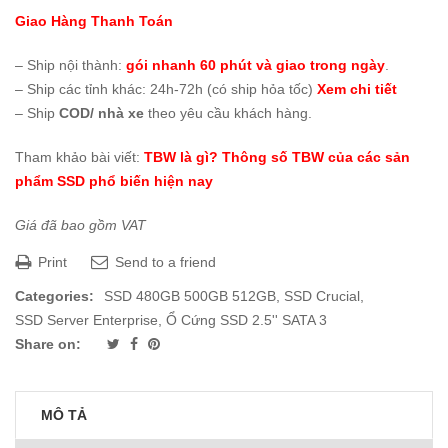
Giao Hàng Thanh Toán
– Ship nội thành:
gói nhanh 60 phút và giao trong ngày
.
– Ship các tỉnh khác: 24h-72h (có ship hỏa tốc)
Xem chi tiết
– Ship
COD/ nhà xe
theo yêu cầu khách hàng.
Tham khảo bài viết:
TBW là gì? Thông số TBW của các sản
phẩm SSD phổ biến hiện nay
Giá đã bao gồm VAT
Print
Send to a friend
Categories:
SSD 480GB 500GB 512GB
,
SSD Crucial
,
SSD Server Enterprise
,
Ổ Cứng SSD 2.5'' SATA 3
Share on:
MÔ TẢ