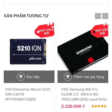
SẢN PHẨM TƯƠNG TỰ
Đọc tiếp
Thêm vào giỏ hàng
SSD Enterprise Micron 5210
SSD Samsung 850 Pro
ION 3.84TB
512GB 2.5” SATA iii MZ-
MTFDDAK3T8QDE
7KE512BW (ĐSD used 9x%)
2.150.000
₫
Đư