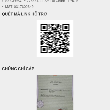
Số GPĐKGP: 778561/22 Sở Tài Chính TPHCM
MST: 0317602349
QUÉT MÃ LINK HỖ TRỢ
CHỨNG CHỈ CẤP