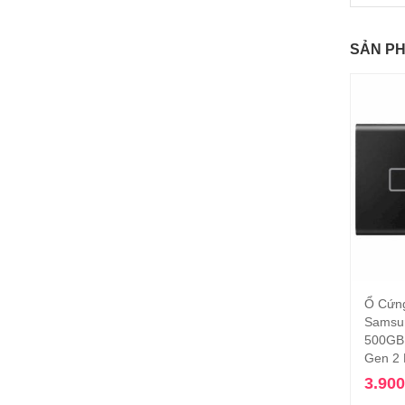
SẢN P
Ổ Cứn
Samsu
500GB 
Gen 2
3.90