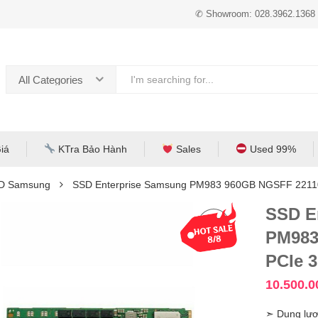
✆ Showroom: 028.3962.1368
All Categories
iá
KTra Bảo Hành
Sales
Used 99%
D Samsung
SSD Enterprise Samsung PM983 960GB NGSFF 22110
SSD E
PM983
PCIe 3
10.500.
➣ Dung lượ