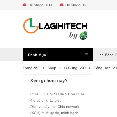
Chi Nhánh HCM
Chi Nhánh HN
Danh Mục
Bảng G
Trang chủ
Shop
Ổ Cứng SSD
Tổng Hợp SS
Xem gì hôm nay?
PCIe 5.0 là gì? PCIe 5.0 và PCIe
4.0 có gì khác biệt
Dịch vụ cày plot Chia network
(XCH) thuê uy tín, minh bạch