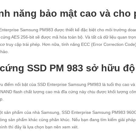
nh năng bảo mật cao và cho p
nterprise Samsung PM983 được thiết kế đặc biệt cho môi trường doanh
cứng AES 256-bit sẽ được mã hóa toàn bộ. Và tất cả dữ liệu quan trọ
cơ truy cập trái phép. Hơn nữa, tính năng ECC (Error Correction Code)
 hảo.
cứng SSD PM 983 sở hữu độ
u điểm nổi bật của SSD Enterprise Samsung PM983 là tuổi thọ cao và 
NAND flash chất lượng cao mà đĩa cứng này chịu được khối lượng côn
p.
ột sản phẩm của nhà Samsung, SSD Enterprise Samsung PM983 960GB
òng sản phẩm khác cùng phân khúc. Nếu bạn đang tìm kiếm giải pháp d
ình thì đây là lựa chọn bạn nên xem xét.