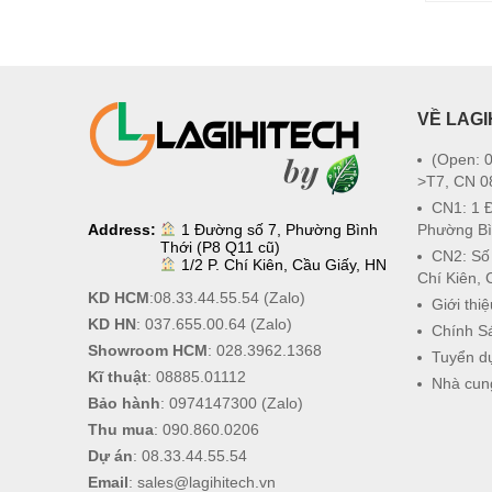
VỀ LAGI
(Open: 0
>T7, CN 0
CN1: 1 
Address:
1 Đường số 7, Phường Bình
Phường Bì
Thới (P8 Q11 cũ)
CN2: Số
1/2 P. Chí Kiên, Cầu Giấy, HN
Chí Kiên, 
KD HCM
:
08.33.44.55.54
(Zalo)
Giới thiệ
KD HN
:
037.655.00.64
(Zalo)
Chính S
Showroom HCM
:
028.3962.1368
Tuyển d
Kĩ thuật
:
08885.01112
Nhà cun
Bảo hành
:
0974147300
(Zalo)
Thu mua
:
090.860.0206
Dự án
:
08.33.44.55.54
Email
:
sales@lagihitech.vn