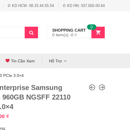
✆ KD HCM: 08.33.44.55.54
✆ KD HN: 037.655.00.64
0
SHOPPING CART
0 item(s) -
0
₫
Tin Cần Xem
Hỗ Trợ
 PCIe 3.0×4
nterprise Samsung
 960GB NGSFF 22110
.0×4
000
₫
ng: