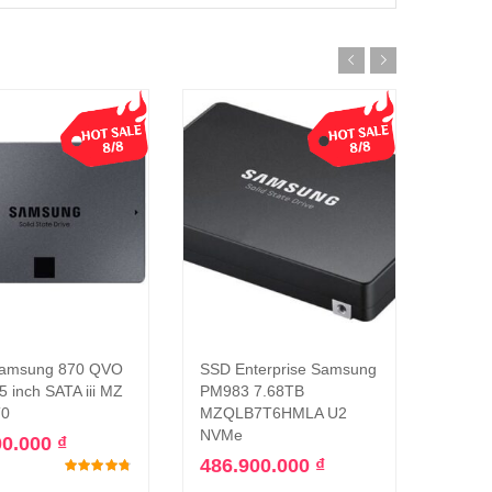
amsung 870 QVO
SSD Enterprise Samsung
SSD 
Thêm vào giỏ hàng
Thêm vào giỏ hàng
5 inch SATA iii MZ
PM983 7.68TB
512GB
T0
MZQLB7T6HMLA U2
OEM 
NVMe
00.000
₫
1.98
486.900.000
₫
Được xếp hạng
4.75
5 sao