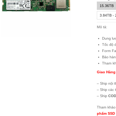
15.36TB
3.84TB - 
Mô tả:
Dung lư
Tốc độ 
Form Fa
Bảo hà
Tham kh
Giao Hàng
– Ship nội 
– Ship các 
– Ship
COD
Tham khảo 
phẩm SSD 