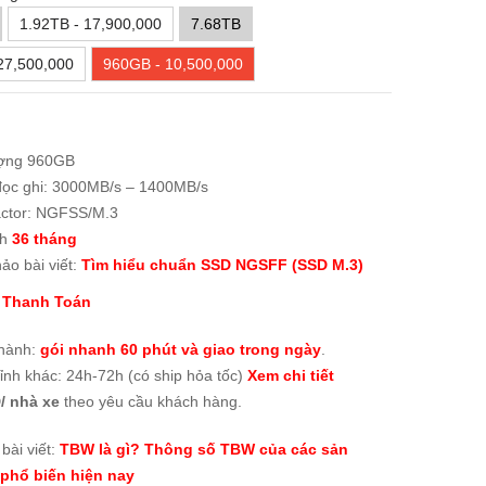
1.92TB - 17,900,000
7.68TB
27,500,000
960GB - 10,500,000
ợng 960GB
đọc ghi: 3000MB/s – 1400MB/s
ctor: NGFSS/M.3
nh
36 tháng
ảo bài viết:
Tìm hiểu chuẩn SSD NGSFF (SSD M.3)
 Thanh Toán
thành:
gói nhanh 60 phút và giao trong ngày
.
tỉnh khác: 24h-72h (có ship hỏa tốc)
Xem chi tiết
/ nhà xe
theo yêu cầu khách hàng.
bài viết:
TBW là gì? Thông số TBW của các sản
phổ biến hiện nay