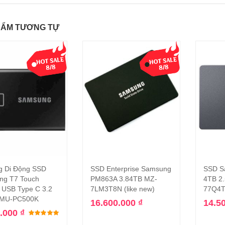
HẨM TƯƠNG TỰ
g Di Động SSD
SSD Enterprise Samsung
SSD S
Thêm vào giỏ hàng
Thêm vào giỏ hàng
ng T7 Touch
PM863A 3.84TB MZ-
4TB 2.
USB Type C 3.2
7LM3T8N (like new)
77Q4
 MU-PC500K
16.600.000
₫
14.5
0.000
₫
Được xếp hạng
5.00
5 sao