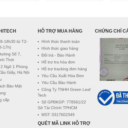
HITECH
HỖ TRỢ MUA HÀNG
CHỨNG CHỈ C
8-18h30 từ T2-
Hình thức thanh toán
8-17h)
Hình thức giao hàng
Đường Số 7,
Đổi trả - Bảo Hành
nh Thới
Hỗ trợ tra hóa đơn
 2 Ngõ 1 Phùng
Hỗ trợ tracking đơn hàng
Cầu Giấy, Hà Nội
Yêu Cầu Xuất Hóa Đơn
u
Yêu Cầu Bảo Hành
ách Bảo Mật
Công Ty TNHH Green Leaf
ụng
Tech
g cấp
Số GPĐKGP: 778561/22
Sở Tài Chính TPHCM
MST: 0317602349
QUÉT MÃ LINK HỖ TRỢ