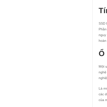
Tí
SSD E
Phần 
nguy 
hoàn
Ổ 
Một ư
nghệ 
nghiệ
Là m
các d
của m