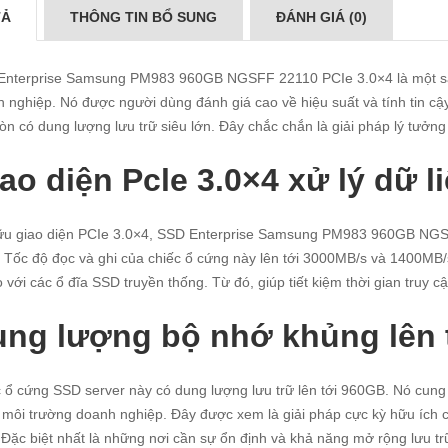
TẢ
THÔNG TIN BỔ SUNG
ĐÁNH GIÁ (0)
nterprise Samsung PM983 960GB NGSFF 22110 PCIe 3.0×4 là một sản 
 nghiệp. Nó được người dùng đánh giá cao về hiệu suất và tính tin cậy
òn có dung lượng lưu trữ siêu lớn. Đây chắc chắn là giải pháp lý tưở
ao diện Pcle 3.0×4 xử lý dữ 
u giao diện PCIe 3.0×4, SSD Enterprise Samsung PM983 960GB NGSFF
 Tốc độ đọc và ghi của chiếc ổ cứng này lên tới 3000MB/s và 1400MB/s
o với các ổ đĩa SSD truyền thống. Từ đó, giúp tiết kiệm thời gian truy c
ng lượng bộ nhớ khủng lên 
 ổ cứng SSD server này có dung lượng lưu trữ lên tới 960GB. Nó cung cấ
 môi trường doanh nghiệp. Đây được xem là giải pháp cực kỳ hữu ích 
Đặc biệt nhất là những nơi cần sự ổn định và khả năng mở rộng lưu tr