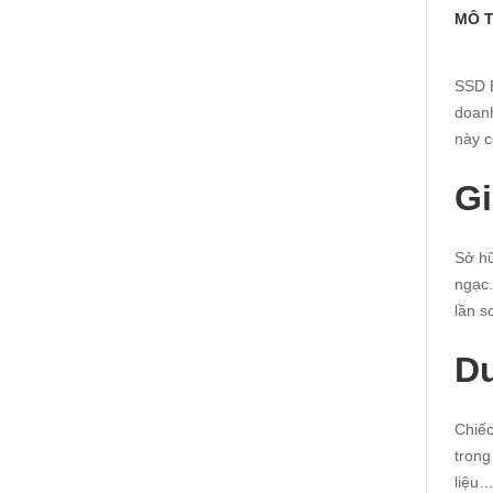
MÔ 
SSD E
doanh
này c
Gi
Sở hữ
ngạc.
lần s
Du
Chiếc
trong
liệu…