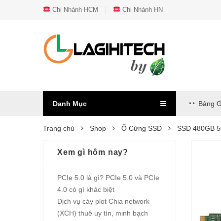
Chi Nhánh HCM
Chi Nhánh HN
Danh Mục
Bảng G
Trang chủ
Shop
Ổ Cứng SSD
SSD 480GB 
Xem gì hôm nay?
PCIe 5.0 là gì? PCIe 5.0 và PCIe
4.0 có gì khác biệt
Dịch vụ cày plot Chia network
(XCH) thuê uy tín, minh bạch