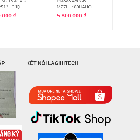
 M2 PCIe 4.0
PM883 480GB
512GB
2512HCJQ
MZ7LH480HAHQ
MZNL
Tháo 
0.000
₫
5.800.000
₫
1.75
ẤP
KẾT NỐI LAGIHITECH