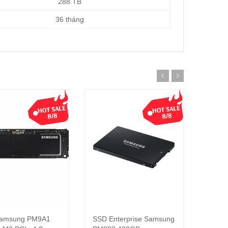
288 TB
36 tháng
amsung PM9A1
SSD Enterprise Samsung
SSD 
Thêm vào giỏ hàng
Thêm vào giỏ hàng