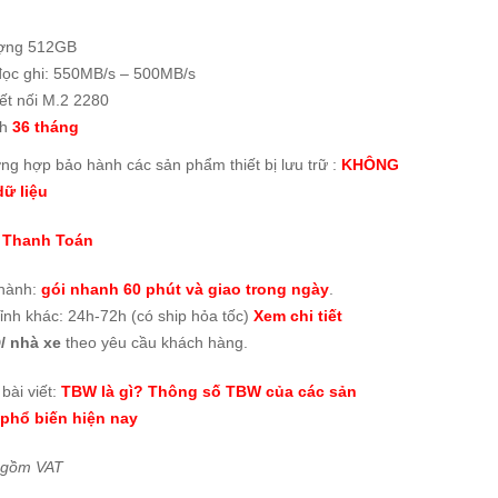
ợng 512GB
đọc ghi: 550MB/s – 500MB/s
ết nối M.2 2280
nh
36 tháng
ờng hợp bảo hành các sản phẩm thiết bị lưu trữ :
KHÔNG
ữ liệu
 Thanh Toán
thành:
gói nhanh 60 phút và giao trong ngày
.
tỉnh khác: 24h-72h (có ship hỏa tốc)
Xem chi tiết
/ nhà xe
theo yêu cầu khách hàng.
bài viết:
TBW là gì? Thông số TBW của các sản
phổ biến hiện nay
 gồm VAT