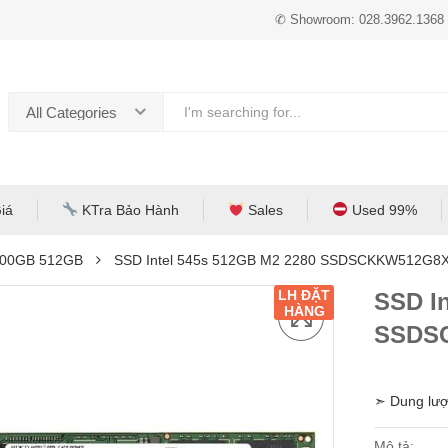
✆ Showroom: 028.3962.1368
All Categories
iá
KTra Bảo Hành
Sales
Used 99%
500GB 512GB
SSD Intel 545s 512GB M2 2280 SSDSCKKW512G8
LH ĐẶT
SSD I
HÀNG
SSDS
➣ Dung lượ
Mô tả: