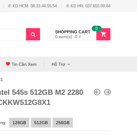
✆ KD HCM: 08.33.44.55.54
✆ KD HN: 037.655.00.64
0
SHOPPING CART
0 item(s) -
0
₫
Tin Cần Xem
Hỗ Trợ
X1
ntel 545s 512GB M2 2280
CKKW512G8X1
ng:
128GB
512GB
256GB