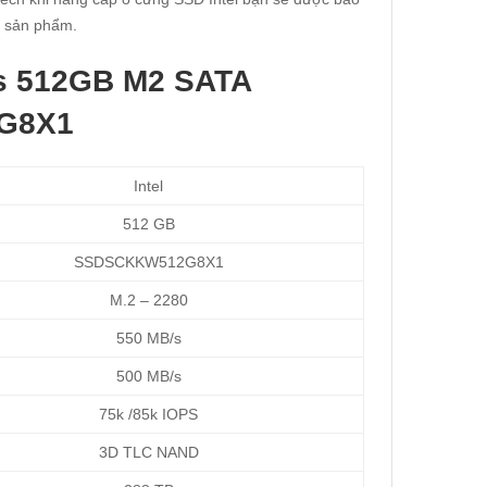
a sản phẩm.
5s 512GB M2 SATA
G8X1
Intel
512 GB
SSDSCKKW512G8X1
M.2 – 2280
550 MB/s
500 MB/s
75k /85k IOPS
3D TLC NAND