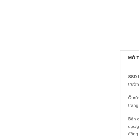
MÔ 
SSD 
trườn
Ổ cứ
trạng
Bên c
đọc/g
động 