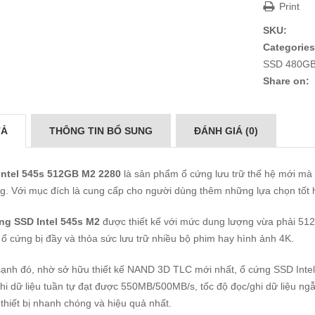
Print
SKU:
Categories
SSD 480GB
Share on:
TẢ
THÔNG TIN BỔ SUNG
ĐÁNH GIÁ (0)
Intel 545s 512GB M2 2280
là sản phẩm ổ cứng lưu trữ thế hệ mới mà h
g. Với mục đích là cung cấp cho người dùng thêm những lựa chọn tốt 
ng SSD Intel 545s M2
được thiết kế với mức dung lượng vừa phải 512G
 ổ cứng bị đầy và thỏa sức lưu trữ nhiều bộ phim hay hình ảnh 4K.
ạnh đó, nhờ sở hữu thiết kế NAND 3D TLC mới nhất, ổ cứng SSD Intel nà
hi dữ liệu tuần tự đạt được 550MB/500MB/s, tốc độ đọc/ghi dữ liệu ng
thiết bị nhanh chóng và hiệu quả nhất.