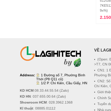
512GB 
7KE51
9x%)
2.15
VỀ LAGI
(Open: 0
>T7, CN 0
CN1: 1 
Address:
1 Đường số 7, Phường Bình
Phường Bì
Thới (P8 Q11 cũ)
CN2: Số
1/2 P. Chí Kiên, Cầu Giấy, HN
Chí Kiên, 
KD HCM
:
08.33.44.55.54
(Zalo)
Giới thiệ
KD HN
:
037.655.00.64
(Zalo)
Chính S
Showroom HCM
:
028.3962.1368
Tuyển d
Kĩ thuật
:
08885.01112
Nhà cun