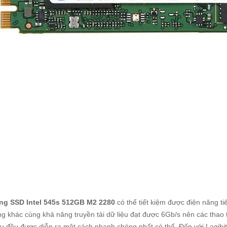
ng SSD Intel 545s 512GB M2 2280
có thể tiết kiệm được điện năng t
g khác cùng khả năng truyền tải dữ liệu đạt được 6Gb/s nên các thao
ệu đều được diễn ra một cách nhanh chóng nhất có thể. Đến với Lagihi