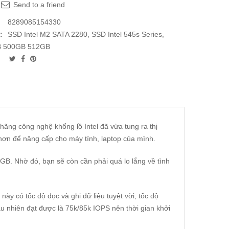
Send to a friend
8289085154330
:
SSD Intel M2 SATA 2280
,
SSD Intel 545s Series
,
 500GB 512GB
ãng công nghệ khổng lồ Intel đã vừa tung ra thị
hơn để nâng cấp cho máy tính, laptop của mình.
B. Nhờ đó, bạn sẽ còn cần phải quá lo lắng về tình
y có tốc độ đọc và ghi dữ liệu tuyệt vời, tốc độ
ẫu nhiên đạt được là 75k/85k IOPS nên thời gian khởi