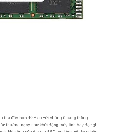
iêu thụ đến hơn 40% so với những ổ cứng thông
 tác thường ngày như khởi động máy tính hay đọc ghi
tech khi nâng cấp
ổ cứng SSD Intel
bạn sẽ được bảo