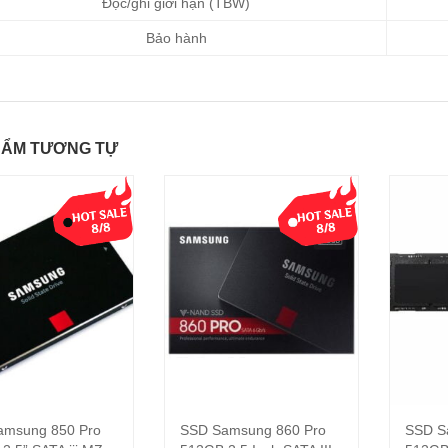
Đọc/ghi giới hạn (TBW)
Bảo hành
HẨM TƯƠNG TỰ
amsung 850 Pro
SSD Samsung 860 Pro
SSD S
Thêm vào giỏ hàng
Thêm vào giỏ hàng