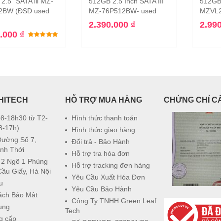
2.5” SATA iii MZ-
512GB 2.5 Inch SATA III
512GB
2BW (ĐSD used
MZ-76P512BW- used
MZVL
2.390.000
₫
2.99
0.000
₫
Được xếp hạng
5.00
5 sao
HITECH
HỖ TRỢ MUA HÀNG
CHỨNG CHỈ C
8-18h30 từ T2-
Hình thức thanh toán
8-17h)
Hình thức giao hàng
Đường Số 7,
Đổi trả - Bảo Hành
nh Thới
Hỗ trợ tra hóa đơn
 2 Ngõ 1 Phùng
Hỗ trợ tracking đơn hàng
Cầu Giấy, Hà Nội
Yêu Cầu Xuất Hóa Đơn
u
Yêu Cầu Bảo Hành
ách Bảo Mật
Công Ty TNHH Green Leaf
ụng
Tech
g cấp