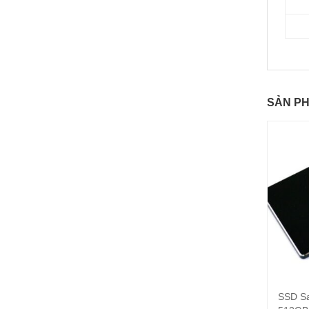
SẢN P
SSD S