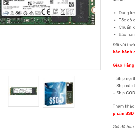
Dung lư
Tốc độ 
Chuẩn k
Bảo hà
Đối với trư
bảo hành d
Giao Hàng
– Ship nội 
– Ship các 
– Ship
COD
Tham khảo 
phẩm SSD 
Giá đã bao