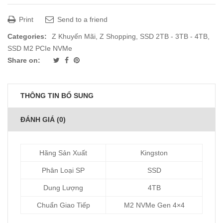
Print
Send to a friend
Categories:
Z Khuyến Mãi
,
Z Shopping
,
SSD 2TB - 3TB - 4TB
,
SSD M2 PCIe NVMe
Share on:
THÔNG TIN BỔ SUNG
ĐÁNH GIÁ (0)
Hãng Sản Xuất
Kingston
Phân Loại SP
SSD
Dung Lượng
4TB
Chuẩn Giao Tiếp
M2 NVMe Gen 4×4