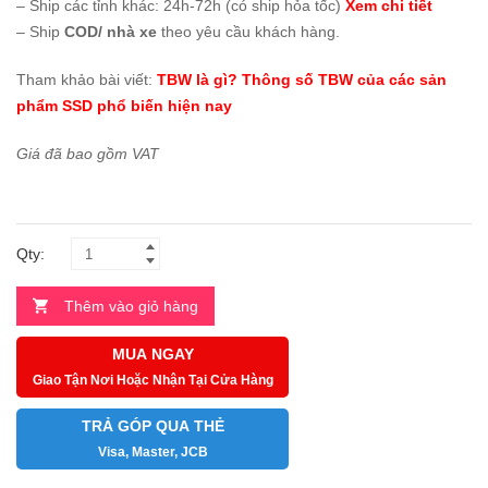
– Ship các tỉnh khác: 24h-72h (có ship hỏa tốc)
Xem chi tiết
– Ship
COD/ nhà xe
theo yêu cầu khách hàng.
Tham khảo bài viết:
TBW là gì? Thông số TBW của các sản
phẩm SSD phổ biến hiện nay
Giá đã bao gồm VAT
Qty:
Thêm vào giỏ hàng
MUA NGAY
Giao Tận Nơi Hoặc Nhận Tại Cửa Hàng
TRẢ GÓP QUA THẺ
Visa, Master, JCB