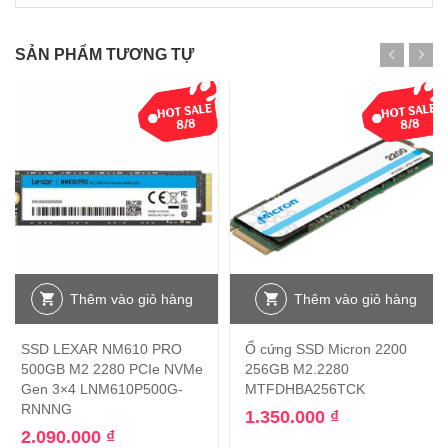
SẢN PHẨM TƯƠNG TỰ
Thêm vào giỏ hàng
Thêm vào giỏ hàng
SSD LEXAR NM610 PRO
Ổ cứng SSD Micron 2200
500GB M2 2280 PCIe NVMe
256GB M2.2280
Gen 3×4 LNM610P500G-
MTFDHBA256TCK
RNNNG
1.350.000
₫
2.090.000
₫