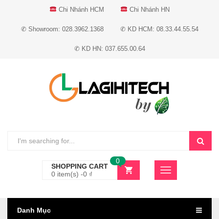
Chi Nhánh HCM
Chi Nhánh HN
✆ Showroom: 028.3962.1368
✆ KD HCM: 08.33.44.55.54
✆ KD HN: 037.655.00.64
0
SHOPPING CART
0 item(s) -
0
₫
Danh Mục