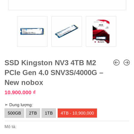
SSD Kingston NV3 4TB M2
PCIe Gen 4.0 SNV3S/4000G –
New nobox
10.900.000
₫
➣ Dung lượng:
500GB
2TB
1TB
4TB - 10,900,000
Mô tả: