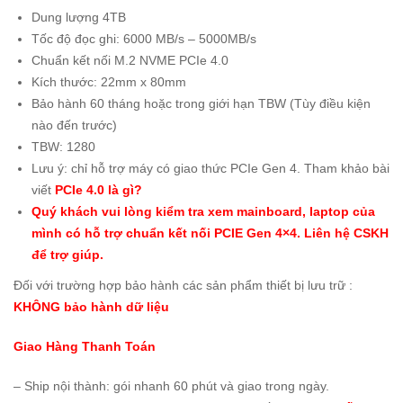
Dung lượng 4TB
Tốc độ đọc ghi: 6000 MB/s – 5000MB/s
Chuẩn kết nối M.2 NVME PCIe 4.0
Kích thước: 22mm x 80mm
Bảo hành 60 tháng hoặc trong giới hạn TBW (Tùy điều kiện
nào đến trước)
TBW: 1280
Lưu ý: chỉ hỗ trợ máy có giao thức PCIe Gen 4. Tham khảo bài
viết
PCIe 4.0 là gì?
Quý khách vui lòng kiểm tra xem mainboard, laptop của
mình có hỗ trợ chuẩn kết nối PCIE Gen 4×4. Liên hệ CSKH
để trợ giúp.
Đối với trường hợp bảo hành các sản phẩm thiết bị lưu trữ :
KHÔNG bảo hành dữ liệu
Giao Hàng Thanh Toán
– Ship nội thành:
gói nhanh 60 phút và giao trong ngày
.