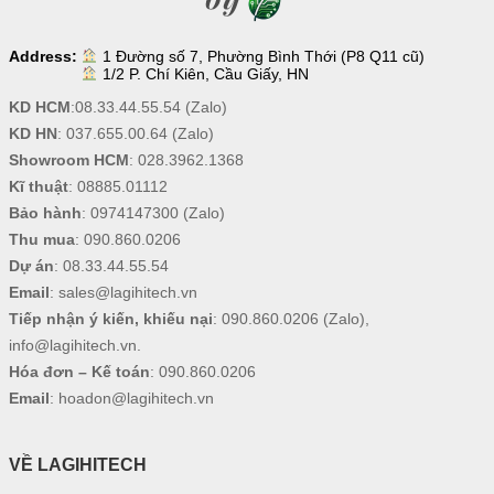
Address:
1 Đường số 7, Phường Bình Thới (P8 Q11 cũ)
1/2 P. Chí Kiên, Cầu Giấy, HN
KD HCM
:
08.33.44.55.54
(Zalo)
KD HN
:
037.655.00.64
(Zalo)
Showroom HCM
:
028.3962.1368
Kĩ thuật
:
08885.01112
Bảo hành
:
0974147300
(Zalo)
Thu mua
:
090.860.0206
Dự án
:
08.33.44.55.54
Email
:
sales@lagihitech.vn
Tiếp nhận ý kiến, khiếu nại
:
090.860.0206
(Zalo),
info@lagihitech.vn
.
Hóa đơn – Kế toán
:
090.860.0206
Email
:
hoadon@lagihitech.vn
VỀ LAGIHITECH