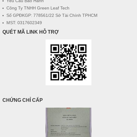
Yêu Cầu Bảo Hành
Công Ty TNHH Green Leaf Tech
Số GPĐKGP: 778561/22 Sở Tài Chính TPHCM
MST: 0317602349
QUÉT MÃ LINK HỖ TRỢ
CHỨNG CHỈ CẤP