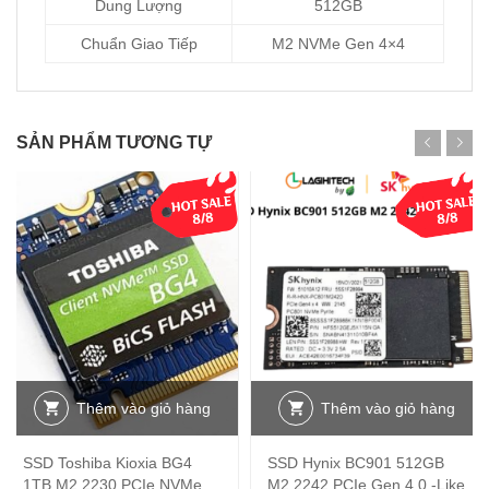
Dung Lượng
512GB
Chuẩn Giao Tiếp
M2 NVMe Gen 4×4
SẢN PHẨM TƯƠNG TỰ
Thêm vào giỏ hàng
Thêm vào giỏ hàng
SSD Toshiba Kioxia BG4
SSD Hynix BC901 512GB
1TB M2 2230 PCIe NVMe
M2 2242 PCIe Gen 4.0 -Like