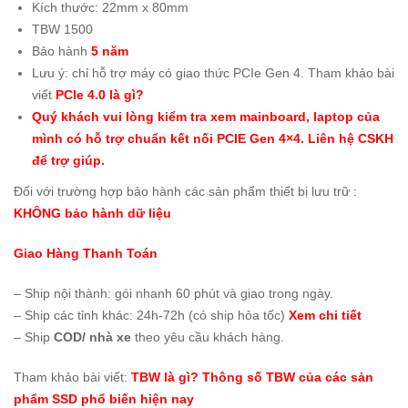
Kích thước: 22mm x 80mm
TBW 1500
Bảo hành
5 năm
Lưu ý: chỉ hỗ trợ máy có giao thức PCIe Gen 4. Tham khảo bài
viết
PCIe 4.0 là gì?
Quý khách vui lòng kiểm tra xem mainboard, laptop của
mình có hỗ trợ chuẩn kết nối PCIE Gen 4×4. Liên hệ CSKH
để trợ giúp.
Đối với trường hợp bảo hành các sản phẩm thiết bị lưu trữ :
KHÔNG bảo hành dữ liệu
Giao Hàng Thanh Toán
– Ship nội thành:
gói nhanh 60 phút và giao trong ngày
.
– Ship các tỉnh khác: 24h-72h (có ship hỏa tốc)
Xem chi tiết
– Ship
COD/ nhà xe
theo yêu cầu khách hàng.
Tham khảo bài viết:
TBW là gì? Thông số TBW của các sản
phẩm SSD phổ biến hiện nay