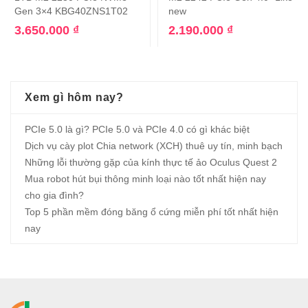
Gen 3×4 KBG40ZNS1T02
new
3.650.000
₫
2.190.000
₫
Xem gì hôm nay?
PCIe 5.0 là gì? PCIe 5.0 và PCIe 4.0 có gì khác biệt
Dịch vụ cày plot Chia network (XCH) thuê uy tín, minh bạch
Những lỗi thường gặp của kính thực tế ảo Oculus Quest 2
Mua robot hút bụi thông minh loại nào tốt nhất hiện nay
cho gia đình?
Top 5 phần mềm đóng băng ổ cứng miễn phí tốt nhất hiện
nay