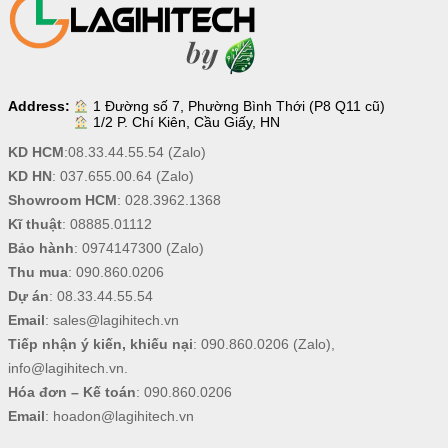
Address:
1 Đường số 7, Phường Bình Thới (P8 Q11 cũ)
1/2 P. Chí Kiên, Cầu Giấy, HN
KD HCM
:
08.33.44.55.54
(Zalo)
KD HN
:
037.655.00.64
(Zalo)
Showroom HCM
:
028.3962.1368
Kĩ thuật
:
08885.01112
Bảo hành
:
0974147300
(Zalo)
Thu mua
:
090.860.0206
Dự án
:
08.33.44.55.54
Email
:
sales@lagihitech.vn
Tiếp nhận ý kiến, khiếu nại
:
090.860.0206
(Zalo),
info@lagihitech.vn
.
Hóa đơn – Kế toán
:
090.860.0206
Email
:
hoadon@lagihitech.vn