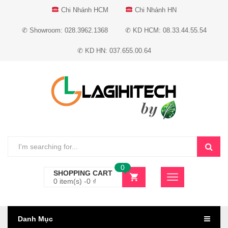
Chi Nhánh HCM
Chi Nhánh HN
✆ Showroom: 028.3962.1368
✆ KD HCM: 08.33.44.55.54
✆ KD HN: 037.655.00.64
0
SHOPPING CART
0 item(s) -
0
₫
Danh Mục