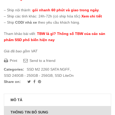
– Ship nội thành:
gói nhanh 60 phút và giao trong ngày
.
– Ship các tỉnh khác: 24h-72h (có ship hỏa tốc)
Xem chi tiết
– Ship
COD/ nhà xe
theo yêu cầu khách hàng.
Tham khảo bài viết:
TBW là gì? Thông số TBW của các sản
phẩm SSD phổ biến hiện nay
Giá đã bao gồm VAT
Print
Send to a friend
Categories:
SSD M2 2260 SATA NGFF
,
SSD 240GB - 250GB - 256GB
,
SSD LiteOn
Share on:
MÔ TẢ
THÔNG TIN BỔ SUNG