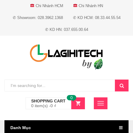
Chi Nhánh HCM
Chi Nhánh HN
✆ Showroom: 028.3962.1368
✆ KD HCM: 08.33.44.55.54
✆ KD HN: 037.655.00.64
0
SHOPPING CART
0 item(s) -
0
₫
Danh Mục