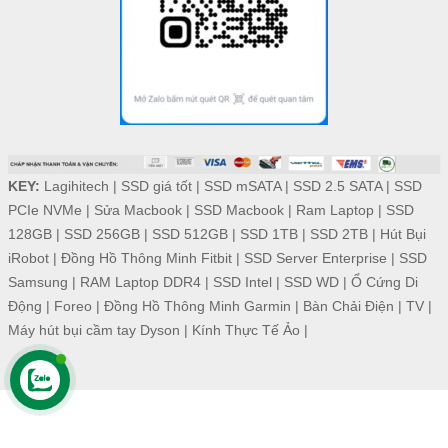
KEY:
Lagihitech
|
SSD giá tốt
|
SSD mSATA
|
SSD 2.5 SATA
|
SSD
PCIe NVMe
|
Sửa Macbook
|
SSD Macbook
|
Ram Laptop
|
SSD
128GB
|
SSD 256GB
|
SSD 512GB
|
SSD 1TB
|
SSD 2TB
|
Hút Bụi
iRobot
|
Đồng Hồ Thông Minh Fitbit
|
SSD Server Enterprise
|
SSD
Samsung
|
RAM Laptop DDR4
|
SSD Intel
|
SSD WD
|
Ổ Cứng Di
Động
|
Foreo
|
Đồng Hồ Thông Minh Garmin
|
Bàn Chải Điện
|
TV
|
Máy hút bụi cầm tay Dyson
|
Kính Thực Tế Ảo
|