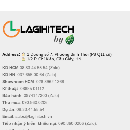
Address:
1 Đường số 7, Phường Bình Thới (P8 Q11 cũ)
1/2 P. Chí Kiên, Cầu Giấy, HN
KD HCM
:
08.33.44.55.54
(Zalo)
KD HN
:
037.655.00.64
(Zalo)
Showroom HCM
:
028.3962.1368
Kĩ thuật
:
08885.01112
Bảo hành
:
0974147300
(Zalo)
Thu mua
:
090.860.0206
Dự án
:
08.33.44.55.54
Email
:
sales@lagihitech.vn
Tiếp nhận ý kiến, khiếu nại
:
090.860.0206
(Zalo),