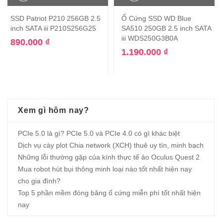
SSD Patriot P210 256GB 2.5
Ổ Cứng SSD WD Blue
inch SATA iii P210S256G25
SA510 250GB 2.5 inch SATA
iii WDS250G3B0A
890.000
₫
1.190.000
₫
Xem gì hôm nay?
PCIe 5.0 là gì? PCIe 5.0 và PCIe 4.0 có gì khác biệt
Dịch vụ cày plot Chia network (XCH) thuê uy tín, minh bạch
Những lỗi thường gặp của kính thực tế ảo Oculus Quest 2
Mua robot hút bụi thông minh loại nào tốt nhất hiện nay
cho gia đình?
Top 5 phần mềm đóng băng ổ cứng miễn phí tốt nhất hiện
nay