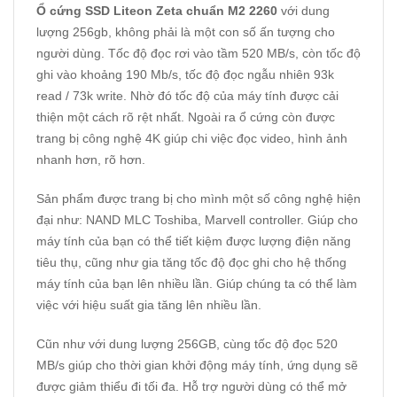
Ổ cứng SSD Liteon Zeta chuẩn M2 2260
với dung
lượng 256gb, không phải là một con số ấn tượng cho
người dùng. Tốc độ đọc rơi vào tầm 520 MB/s, còn tốc độ
ghi vào khoảng 190 Mb/s, tốc độ đọc ngẫu nhiên 93k
read / 73k write. Nhờ đó tốc độ của máy tính được cải
thiện một cách rõ rệt nhất. Ngoài ra ổ cứng còn được
trang bị công nghệ 4K giúp chi việc đọc video, hình ảnh
nhanh hơn, rõ hơn.
Sản phẩm được trang bị cho mình một số công nghệ hiện
đại như: NAND MLC Toshiba, Marvell controller. Giúp cho
máy tính của bạn có thể tiết kiệm được lượng điện năng
tiêu thụ, cũng như gia tăng tốc độ đọc ghi cho hệ thống
máy tính của bạn lên nhiều lần. Giúp chúng ta có thể làm
việc với hiệu suất gia tăng lên nhiều lần.
Cũn như với dung lượng 256GB, cùng tốc độ đọc 520
MB/s giúp cho thời gian khởi động máy tính, ứng dụng sẽ
được giảm thiểu đi tối đa. Hỗ trợ người dùng có thể mở