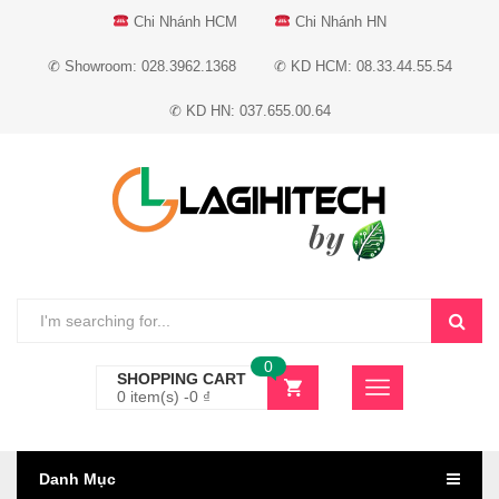
Chi Nhánh HCM
Chi Nhánh HN
✆ Showroom: 028.3962.1368
✆ KD HCM: 08.33.44.55.54
✆ KD HN: 037.655.00.64
0
SHOPPING CART
0 item(s) -
0
₫
Danh Mục