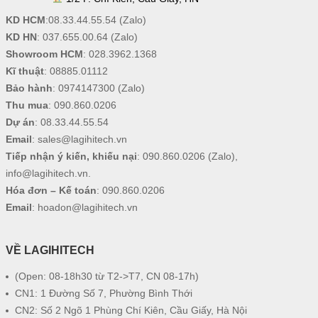
KD HCM
:
08.33.44.55.54
(Zalo)
KD HN
:
037.655.00.64
(Zalo)
Showroom HCM
:
028.3962.1368
Kĩ thuật
:
08885.01112
Bảo hành
:
0974147300
(Zalo)
Thu mua
:
090.860.0206
Dự án
:
08.33.44.55.54
Email
:
sales@lagihitech.vn
Tiếp nhận ý kiến, khiếu nại
:
090.860.0206
(Zalo),
info@lagihitech.vn
.
Hóa đơn – Kế toán
:
090.860.0206
Email
:
hoadon@lagihitech.vn
VỀ LAGIHITECH
(Open: 08-18h30 từ T2->T7, CN 08-17h)
CN1: 1 Đường Số 7, Phường Bình Thới
CN2: Số 2 Ngõ 1 Phùng Chí Kiên, Cầu Giấy, Hà Nội