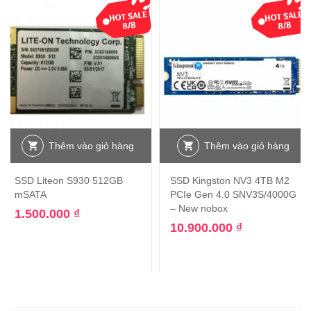
Thêm vào giỏ hàng
Thêm vào giỏ hàng
SSD Liteon S930 512GB
SSD Kingston NV3 4TB M2
mSATA
PCIe Gen 4.0 SNV3S/4000G
– New nobox
1.500.000
₫
10.900.000
₫