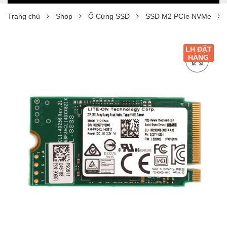
Trang chủ
Shop
Ổ Cứng SSD
SSD M2 PCIe NVMe
LH ĐẶT
HÀNG