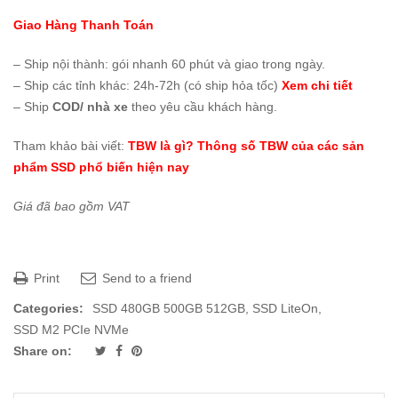
Giao Hàng Thanh Toán
– Ship nội thành:
gói nhanh 60 phút và giao trong ngày
.
– Ship các tỉnh khác: 24h-72h (có ship hỏa tốc)
Xem chi tiết
– Ship
COD/ nhà xe
theo yêu cầu khách hàng.
Tham khảo bài viết:
TBW là gì? Thông số TBW của các sản
phẩm SSD phổ biến hiện nay
Giá đã bao gồm VAT
Print
Send to a friend
Categories:
SSD 480GB 500GB 512GB
,
SSD LiteOn
,
SSD M2 PCIe NVMe
Share on: