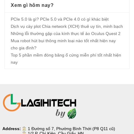
Xem gì hôm nay?
PCIe 5.0 là gì? PCIe 5.0 và PCIe 4.0 có gì khác biệt
Dịch vụ cày plot Chia network (XCH) thuê uy tín, minh bạch
Những lỗi thường gặp của kính thực tế ảo Oculus Quest 2
Mua robot hút bụi thông minh loại nào tốt nhất hiện nay
cho gia đình?
Top 5 phần mềm đóng băng ổ cứng miễn phí tốt nhất hiện
nay
Address:
1 Đường số 7, Phường Bình Thới (P8 Q11 cũ)
1/2 P. Chí Kiên, Cầu Giấy, HN