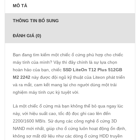
MÔ TẢ
THÔNG TIN BỔ SUNG
ĐÁNH GIÁ (0)
Bạn đang tìm kiếm một chiếc ổ cứng phù hợp cho chiếc
máy tính của mình? Vậy thì đây chính là sự lựa chọn
hoàn hảo của bạn, chiếc
SSD LiteOn T12 Plus 512GB
M2 2242
này được đội ngũ kỹ thuật của Liteon phát triển
và ra mắt, cam kết mang lại cho người dùng một trải
nghiệm máy tính cực kỳ tuyệt vời.
Là một chiếc ổ cứng mà bạn không thể bỏ qua ngay lúc
này, với hiệu suất cao, tốc độ đọc ghi cao lên đến
2200/1600 MB/s. Sử dụng các công nghệ ổ cứng 3D
NAND mới nhất, giúp cho ổ cứng luôn hoạt động ổn định,
không sợ mất dữ liệu như các dòng ổ cứng HDD truyền