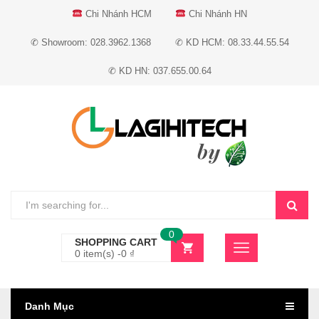
Chi Nhánh HCM
Chi Nhánh HN
✆ Showroom: 028.3962.1368
✆ KD HCM: 08.33.44.55.54
✆ KD HN: 037.655.00.64
0
SHOPPING CART
0 item(s) -
0
₫
Danh Mục