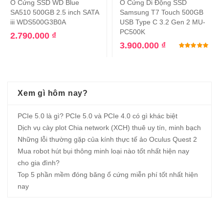
Ổ Cứng SSD WD Blue
Ổ Cứng Di Động SSD
SA510 500GB 2.5 inch SATA
Samsung T7 Touch 500GB
iii WDS500G3B0A
USB Type C 3.2 Gen 2 MU-
PC500K
2.790.000
₫
3.900.000
₫
Đư
Xem gì hôm nay?
PCIe 5.0 là gì? PCIe 5.0 và PCIe 4.0 có gì khác biệt
Dịch vụ cày plot Chia network (XCH) thuê uy tín, minh bạch
Những lỗi thường gặp của kính thực tế ảo Oculus Quest 2
Mua robot hút bụi thông minh loại nào tốt nhất hiện nay
cho gia đình?
Top 5 phần mềm đóng băng ổ cứng miễn phí tốt nhất hiện
nay