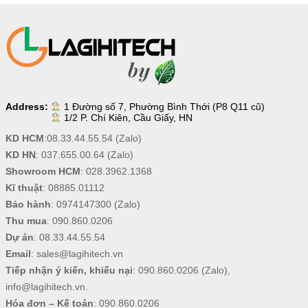
Address:
1 Đường số 7, Phường Bình Thới (P8 Q11 cũ)
1/2 P. Chí Kiên, Cầu Giấy, HN
KD HCM
:
08.33.44.55.54
(Zalo)
KD HN
:
037.655.00.64
(Zalo)
Showroom HCM
:
028.3962.1368
Kĩ thuật
:
08885.01112
Bảo hành
:
0974147300
(Zalo)
Thu mua
:
090.860.0206
Dự án
:
08.33.44.55.54
Email
:
sales@lagihitech.vn
Tiếp nhận ý kiến, khiếu nại
:
090.860.0206
(Zalo),
info@lagihitech.vn
.
Hóa đơn – Kế toán
:
090.860.0206