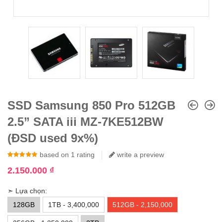
SSD Samsung 850 Pro 512GB
2.5” SATA iii MZ-7KE512BW
(ĐSD used 9x%)
5.00
based on
out of
1
5
rating
write a preview
2.150.000
₫
➣ Lựa chọn:
128GB
1TB - 3,400,000
512GB - 2,150,000