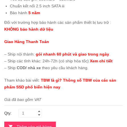
Chuẩn kết nối 2.5 inch SATA iii
Bảo hành
5 năm
Đối với trường hợp bảo hành các sản phẩm thiết bị lưu trữ :
KHÔNG bảo hành dữ liệu
Giao Hàng Thanh Toán
– Ship nội thành:
gói nhanh 60 phút và giao trong ngày
.
– Ship các tỉnh khác: 24h-72h (có ship hỏa tốc)
Xem chi tiết
– Ship
COD/ nhà xe
theo yêu cầu khách hàng.
Tham khảo bài viết:
TBW là gì? Thông số TBW của các sản
phẩm SSD phổ biến hiện nay
Giá đã bao gồm VAT
Qty:
Thêm vào giỏ hàng