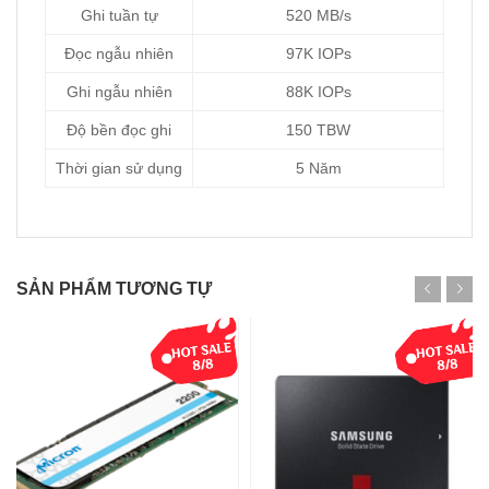
Ghi tuần tự
520 MB/s
Đọc ngẫu nhiên
97K IOPs
Ghi ngẫu nhiên
88K IOPs
Độ bền đọc ghi
150 TBW
Thời gian sử dụng
5 Năm
SẢN PHẨM TƯƠNG TỰ