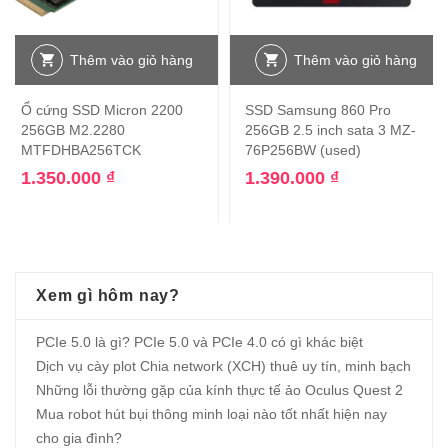
Thêm vào giỏ hàng
Thêm vào giỏ hàng
Ổ cứng SSD Micron 2200
SSD Samsung 860 Pro
256GB M2.2280
256GB 2.5 inch sata 3 MZ-
MTFDHBA256TCK
76P256BW (used)
1.350.000
₫
1.390.000
₫
Xem gì hôm nay?
PCIe 5.0 là gì? PCIe 5.0 và PCIe 4.0 có gì khác biệt
Dịch vụ cày plot Chia network (XCH) thuê uy tín, minh bạch
Những lỗi thường gặp của kính thực tế ảo Oculus Quest 2
Mua robot hút bụi thông minh loại nào tốt nhất hiện nay
cho gia đình?