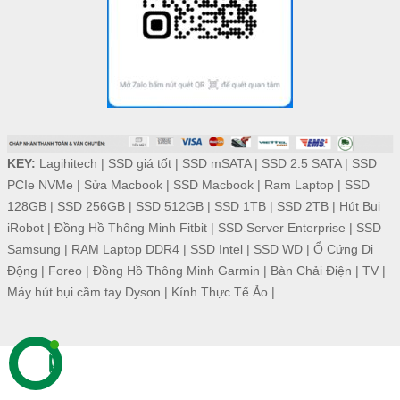
KEY:
Lagihitech
|
SSD giá tốt
|
SSD mSATA
|
SSD 2.5 SATA
|
SSD
PCIe NVMe
|
Sửa Macbook
|
SSD Macbook
|
Ram Laptop
|
SSD
128GB
|
SSD 256GB
|
SSD 512GB
|
SSD 1TB
|
SSD 2TB
|
Hút Bụi
iRobot
|
Đồng Hồ Thông Minh Fitbit
|
SSD Server Enterprise
|
SSD
Samsung
|
RAM Laptop DDR4
|
SSD Intel
|
SSD WD
|
Ổ Cứng Di
Động
|
Foreo
|
Đồng Hồ Thông Minh Garmin
|
Bàn Chải Điện
|
TV
|
Máy hút bụi cầm tay Dyson
|
Kính Thực Tế Ảo
|