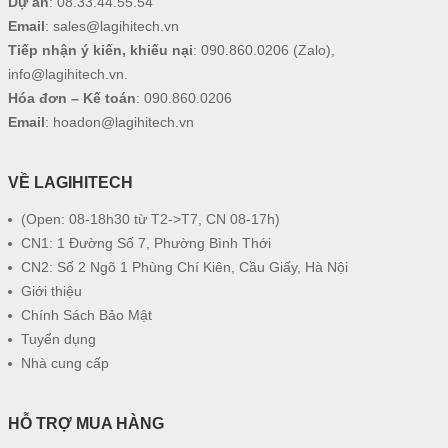
Dự án
:
08.33.44.55.54
Email
:
sales@lagihitech.vn
Tiếp nhận ý kiến, khiếu nại
:
090.860.0206
(Zalo),
info@lagihitech.vn
.
Hóa đơn – Kế toán
:
090.860.0206
Email
:
hoadon@lagihitech.vn
VỀ LAGIHITECH
(Open: 08-18h30 từ T2->T7, CN 08-17h)
CN1: 1 Đường Số 7, Phường Bình Thới
CN2: Số 2 Ngõ 1 Phùng Chí Kiên, Cầu Giấy, Hà Nội
Giới thiệu
Chính Sách Bảo Mật
Tuyển dụng
Nhà cung cấp
HỖ TRỢ MUA HÀNG