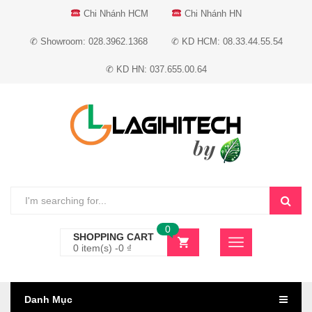
Chi Nhánh HCM
Chi Nhánh HN
✆ Showroom: 028.3962.1368
✆ KD HCM: 08.33.44.55.54
✆ KD HN: 037.655.00.64
0
SHOPPING CART
0 item(s) -
0
₫
Danh Mục