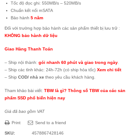
Tốc độ đọc ghi: 550MB/s – 520MB/s
Chuẩn kết nối mSATA
Bảo hành
5 năm
Đối với trường hợp bảo hành các sản phẩm thiết bị lưu trữ :
KHÔNG bảo hành dữ liệu
Giao Hàng Thanh Toán
– Ship nội thành:
gói nhanh 60 phút và giao trong ngày
.
– Ship các tỉnh khác: 24h-72h (có ship hỏa tốc)
Xem chi tiết
– Ship
COD/ nhà xe
theo yêu cầu khách hàng.
Tham khảo bài viết:
TBW là gì? Thông số TBW của các sản
phẩm SSD phổ biến hiện nay
Giá đã bao gồm VAT
Print
Send to a friend
SKU:
4578867428146