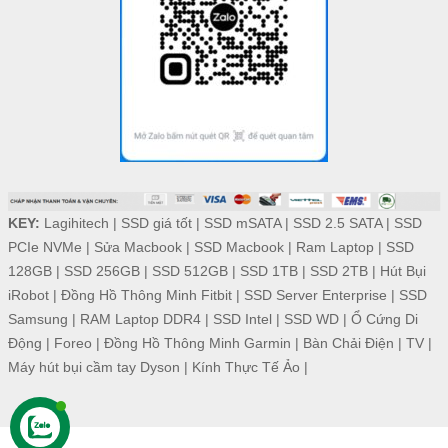
KEY:
Lagihitech
|
SSD giá tốt
|
SSD mSATA
|
SSD 2.5 SATA
|
SSD
PCIe NVMe
|
Sửa Macbook
|
SSD Macbook
|
Ram Laptop
|
SSD
128GB
|
SSD 256GB
|
SSD 512GB
|
SSD 1TB
|
SSD 2TB
|
Hút Bụi
iRobot
|
Đồng Hồ Thông Minh Fitbit
|
SSD Server Enterprise
|
SSD
Samsung
|
RAM Laptop DDR4
|
SSD Intel
|
SSD WD
|
Ổ Cứng Di
Động
|
Foreo
|
Đồng Hồ Thông Minh Garmin
|
Bàn Chải Điện
|
TV
|
Máy hút bụi cầm tay Dyson
|
Kính Thực Tế Ảo
|