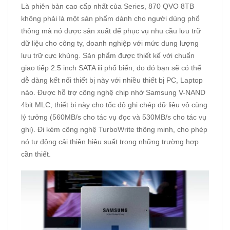
Là phiên bản cao cấp nhất của Series, 870 QVO 8TB
không phải là một sản phẩm dành cho người dùng phổ
thông mà nó được sản xuất để phục vụ nhu cầu lưu trữ
dữ liệu cho công ty, doanh nghiệp với mức dung lượng
lưu trữ cực khủng. Sản phẩm được thiết kế với chuẩn
giao tiếp 2.5 inch SATA iii phổ biến, do đó bạn sẽ có thể
dễ dàng kết nối thiết bị này với nhiều thiết bị PC, Laptop
nào. Được hỗ trợ công nghệ chip nhớ Samsung V-NAND
4bit MLC, thiết bị này cho tốc độ ghi chép dữ liệu vô cùng
lý tưởng (560MB/s cho tác vụ đọc và 530MB/s cho tác vụ
ghi). Đi kèm công nghệ TurboWrite thông minh, cho phép
nó tự động cải thiện hiệu suất trong những trường hợp
cần thiết.