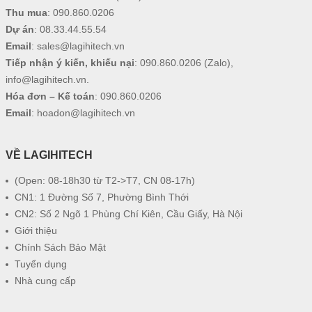
Thu mua
:
090.860.0206
Dự án
:
08.33.44.55.54
Email
:
sales@lagihitech.vn
Tiếp nhận ý kiến, khiếu nại
:
090.860.0206
(Zalo),
info@lagihitech.vn
.
Hóa đơn – Kế toán
:
090.860.0206
Email
:
hoadon@lagihitech.vn
VỀ LAGIHITECH
(Open: 08-18h30 từ T2->T7, CN 08-17h)
CN1: 1 Đường Số 7, Phường Bình Thới
CN2: Số 2 Ngõ 1 Phùng Chí Kiên, Cầu Giấy, Hà Nội
Giới thiệu
Chính Sách Bảo Mật
Tuyển dụng
Nhà cung cấp