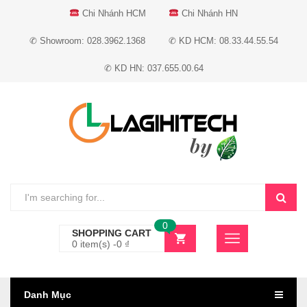
Chi Nhánh HCM
Chi Nhánh HN
✆ Showroom: 028.3962.1368
✆ KD HCM: 08.33.44.55.54
✆ KD HN: 037.655.00.64
0
SHOPPING CART
0 item(s) -
0
₫
Danh Mục