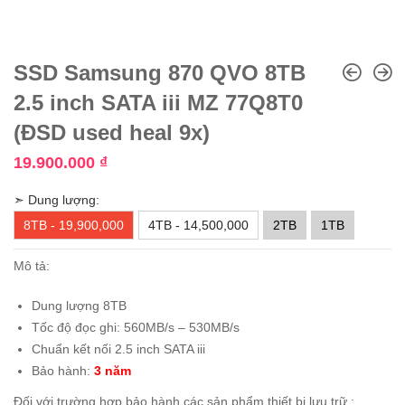
SSD Samsung 870 QVO 8TB
2.5 inch SATA iii MZ 77Q8T0
(ĐSD used heal 9x)
19.900.000
₫
➣ Dung lượng:
8TB - 19,900,000
4TB - 14,500,000
2TB
1TB
Mô tả:
Dung lượng 8TB
Tốc độ đọc ghi: 560MB/s – 530MB/s
Chuẩn kết nối 2.5 inch SATA iii
Bảo hành:
3 năm
Đối với trường hợp bảo hành các sản phẩm thiết bị lưu trữ :