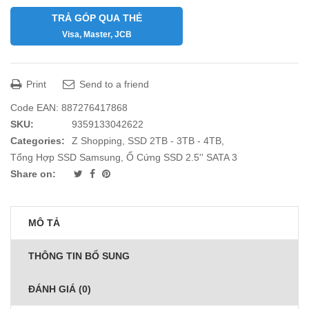
TRẢ GÓP QUA THẺ
Visa, Master, JCB
Print
Send to a friend
Code EAN:
887276417868
SKU:
9359133042622
Categories:
Z Shopping
,
SSD 2TB - 3TB - 4TB
,
Tổng Hợp SSD Samsung
,
Ổ Cứng SSD 2.5'' SATA 3
Share on:
MÔ TẢ
THÔNG TIN BỔ SUNG
ĐÁNH GIÁ (0)