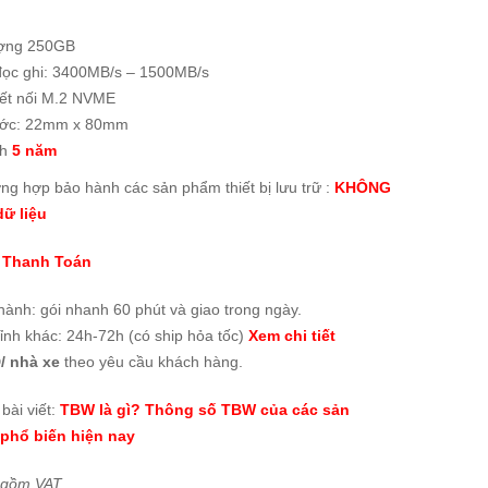
ợng 250GB
đọc ghi: 3400MB/s – 1500MB/s
ết nối M.2 NVME
ước: 22mm x 80mm
nh
5 năm
ờng hợp bảo hành các sản phẩm thiết bị lưu trữ :
KHÔNG
ữ liệu
 Thanh Toán
thành:
gói nhanh 60 phút và giao trong ngày
.
tỉnh khác: 24h-72h (có ship hỏa tốc)
Xem chi tiết
/ nhà xe
theo yêu cầu khách hàng.
bài viết:
TBW là gì? Thông số TBW của các sản
phổ biến hiện nay
 gồm VAT