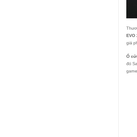
Thươ
EVO 
giá p
Ổ cứ
đó Sa
game 