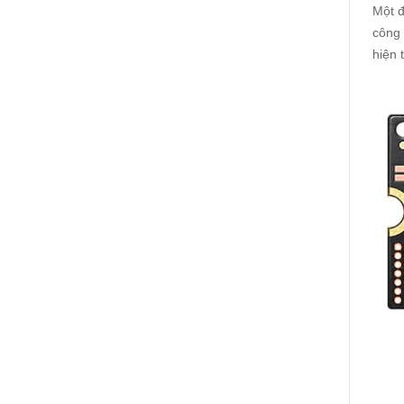
Một đ
công 
hiện 