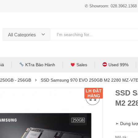
✆ Showroom: 028.3962.1368
All Categories
iá
KTra Bảo Hành
Sales
Used 99%
 250GB - 256GB
SSD Samsung 970 EVO 250GB M2 2280 MZ-V7
LH ĐẶT
SSD S
HÀNG
M2 22
➣ Dung lư
Mô tả: