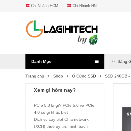
Chi Nhánh HCM
Chi Nhánh HN
Danh Mục
Bảng G
Trang chủ
Shop
Ổ Cứng SSD
SSD 240GB -
Xem gì hôm nay?
PCIe 5.0 là gì? PCIe 5.0 và PCIe
4.0 có gì khác biệt
Dịch vụ cày plot Chia network
(XCH) thuê uy tín, minh bạch