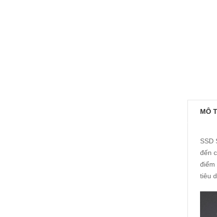
MÔ 
SSD S
đến c
điểm 
tiêu 