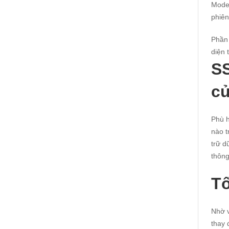
Model
phiên
Phần 
diện 
S
củ
Phù h
nào t
trữ d
thông
Tố
Nhờ v
thay 