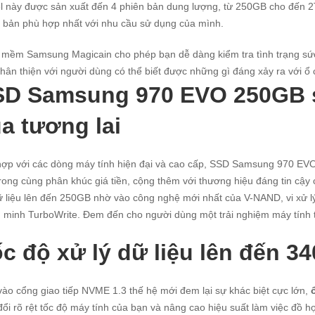
 này được sản xuất đến 4 phiên bản dung lượng, từ 250GB cho đến 2T
 bản phù hợp nhất với nhu cầu sử dụng của mình.
mềm Samsung Magicain cho phép bạn dễ dàng kiểm tra tình trạng sức 
thân thiện với người dùng có thể biết được những gì đáng xảy ra với 
SD Samsung 970 EVO 250GB 
a tương lai
ợp với các dòng máy tính hiện đại và cao cấp, SSD Samsung 970 EVO 
rong cùng phân khúc giá tiền, cộng thêm với thương hiệu đáng tin cậy
ữ liệu lên đến 250GB nhờ vào công nghệ mới nhất của V-NAND, vi xử l
 minh TurboWrite. Đem đến cho người dùng một trải nghiệm máy tính tố
c độ xử lý dữ liệu lên đến 3
ào cổng giao tiếp NVME 1.3 thế hệ mới đem lại sự khác biệt cực lớn,
đổi rõ rệt tốc độ máy tính của bạn và nâng cao hiệu suất làm việc đồ họ