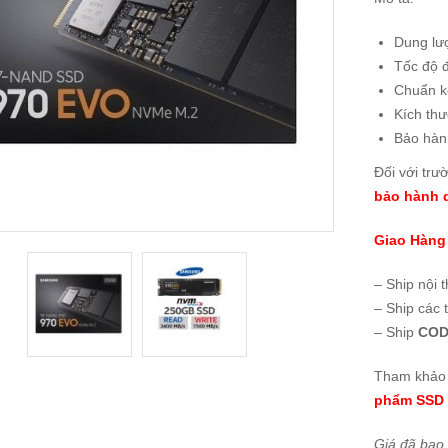
Dung lư
Tốc độ 
Chuẩn k
Kích th
Bảo hà
Đối với trư
bảo hành d
Giao Hàng
– Ship nội 
– Ship các 
– Ship
COD
Tham khảo 
phẩm SSD 
Giá đã bao