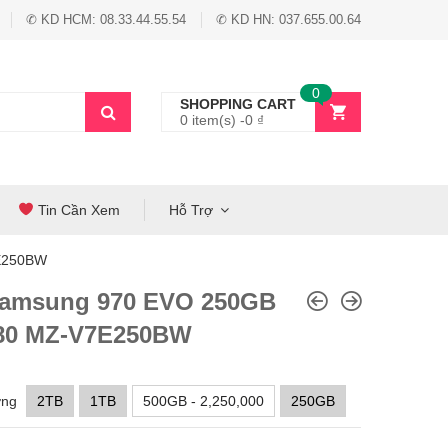
✆ KD HCM: 08.33.44.55.54
✆ KD HN: 037.655.00.64
0
SHOPPING CART
0 item(s) -
0
₫
Tin Cần Xem
Hỗ Trợ
E250BW
amsung 970 EVO 250GB
80 MZ-V7E250BW
ợng
2TB
1TB
500GB - 2,250,000
250GB