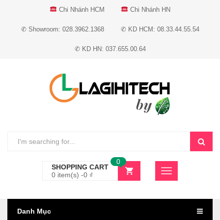
Chi Nhánh HCM
Chi Nhánh HN
✆ Showroom: 028.3962.1368
✆ KD HCM: 08.33.44.55.54
✆ KD HN: 037.655.00.64
0
SHOPPING CART
0 item(s) -
0
₫
Danh Mục