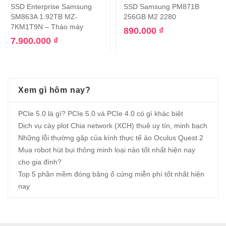
SSD Enterprise Samsung
SSD Samsung PM871B
SM863A 1.92TB MZ-
256GB M2 2280
7KM1T9N – Tháo máy
890.000
₫
7.900.000
₫
Xem gì hôm nay?
PCIe 5.0 là gì? PCIe 5.0 và PCIe 4.0 có gì khác biệt
Dịch vụ cày plot Chia network (XCH) thuê uy tín, minh bạch
Những lỗi thường gặp của kính thực tế ảo Oculus Quest 2
Mua robot hút bụi thông minh loại nào tốt nhất hiện nay
cho gia đình?
Top 5 phần mềm đóng băng ổ cứng miễn phí tốt nhất hiện
nay