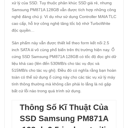
xử lý của SSD. Tuy thuộc phân khúc SSD giá rẻ, nhưng
Samsung PM871A 128GB vẫn được tích hợp những công
nghệ đáng chú ý. Ví dụ như sử dụng Controller MAIA TLC
cao cấp, hỗ trợ công nghệ tăng tốc bộ nhớ TurboWrite
độc quyền…
Sản phẩm này vẫn được thiết kế theo form kết nối 2.5
inch SATA iii vô cùng phổ biến trên thị trường hiện nay. Ổ
cứng
SSD Samsung
PM871A 128GB có tốc độ đọc ghi dữ
liệu khá cao (lên đến 530MB/s cho tác vụ đọc và
515MB/s cho tác vụ ghi). Điều đó có nghĩa rằng bạn hoàn
toàn có thể sử dụng ổ cứng này cho các tác vụ xử lý máy
tính thông thường mà không cần phải lo lắng là nó gặp
bất cứ lỗi nào trong quá trình sử dụng.
Thông Số Kĩ Thuật Của
SSD Samsung PM871A