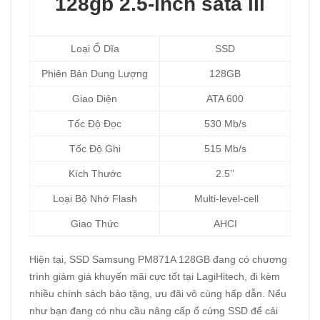
128gb 2.5-inch sata iIi
Loại Ổ Dĩa
SSD
Phiên Bản Dung Lượng
128GB
Giao Diện
ATA 600
Tốc Độ Đọc
530 Mb/s
Tốc Độ Ghi
515 Mb/s
Kích Thước
2.5’’
Loại Bộ Nhớ Flash
Multi-level-cell
Giao Thức
AHCI
Hiện tại, SSD Samsung PM871A 128GB đang có chương
trình giảm giá khuyến mãi cực tốt tại LagiHitech, đi kèm
nhiều chính sách bảo tặng, ưu đãi vô cùng hấp dẫn. Nếu
như bạn đang có nhu cầu nâng cấp ổ cứng SSD để cải