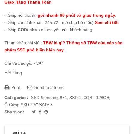
Giao Hàng Thanh Toán
– Ship nội thành:
gói nhanh 60 phút và giao trong ngày
.
– Ship các tỉnh khác: 24h-72h (có ship hỏa tốc)
Xem chi tiết
– Ship
COD/ nhà xe
theo yêu cầu khách hàng.
Tham khảo bài viết:
TBW là gì? Thông số TBW của các sản
phẩm SSD phổ biến hiện nay
Giá đã bao gồm VAT
Hết hàng
Print
Send to a friend
Categories:
SSD Samsung 871
,
SSD 120GB - 128GB
,
Ổ Cứng SSD 2.5'' SATA 3
Share on:
MÔ TẢ