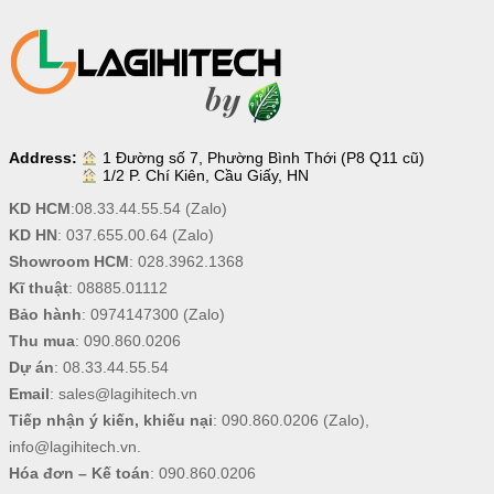
Address:
1 Đường số 7, Phường Bình Thới (P8 Q11 cũ)
1/2 P. Chí Kiên, Cầu Giấy, HN
KD HCM
:
08.33.44.55.54
(Zalo)
KD HN
:
037.655.00.64
(Zalo)
Showroom HCM
:
028.3962.1368
Kĩ thuật
:
08885.01112
Bảo hành
:
0974147300
(Zalo)
Thu mua
:
090.860.0206
Dự án
:
08.33.44.55.54
Email
:
sales@lagihitech.vn
Tiếp nhận ý kiến, khiếu nại
:
090.860.0206
(Zalo),
info@lagihitech.vn
.
Hóa đơn – Kế toán
:
090.860.0206