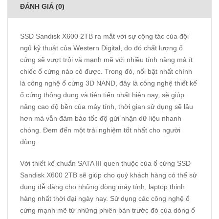
ĐÁNH GIÁ (0)
SSD Sandisk X600 2TB ra mắt với sự cộng tác của đội
ngũ kỹ thuật của Western Digital, do đó chất lượng ổ
cứng sẽ vượt trội và mạnh mẽ với nhiều tính năng mà ít
chiếc ổ cứng nào có được. Trong đó, nổi bật nhất chính
là công nghệ ổ cứng 3D NAND, đây là công nghệ thiết kế
ổ cứng thông dụng và tiên tiến nhất hiện nay, sẽ giúp
nâng cao độ bền của máy tính, thời gian sử dụng sẽ lâu
hơn mà vẫn đảm bảo tốc độ gửi nhận dữ liệu nhanh
chóng. Đem đến một trải nghiệm tốt nhất cho người
dùng.
Với thiết kế chuẩn SATA III quen thuộc của ổ cứng SSD
Sandisk X600 2TB sẽ giúp cho quý khách hàng có thể sử
dụng dễ dàng cho những dòng máy tính, laptop thịnh
hàng nhất thời đại ngày nay. Sử dụng các công nghệ ổ
cứng mạnh mẽ từ những phiên bản trước đó của dòng ổ