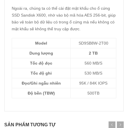
Ngoài ra, chúng ta có thể cài đặt mật khẩu cho ổ cứng
SSD Sandisk X600, nhờ vào bộ mã hóa AES 256-bit, giúp
bảo vệ toàn bộ dữ liệu có trong ổ cứng mà nếu không có
mật khẩu sẽ không thể truy cập được.
Model
SD9SB8W-2T00
Dung lượng
2 TB
Tốc độ đọc
560 MB/S
Tốc độ ghi
530 MB/S
Đọc/Ghi ngẫu nhiên
95K / 84K IOPS
Độ bền (TBW)
500TB
SẢN PHẨM TƯƠNG TỰ