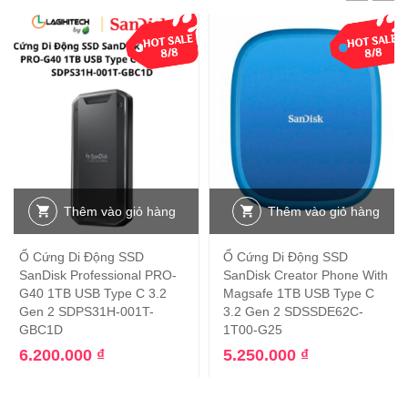
Thêm vào giỏ hàng
Thêm vào giỏ hàng
Ổ Cứng Di Động SSD
Ổ Cứng Di Động SSD
SanDisk Professional PRO-
SanDisk Creator Phone With
G40 1TB USB Type C 3.2
Magsafe 1TB USB Type C
Gen 2 SDPS31H-001T-
3.2 Gen 2 SDSSDE62C-
GBC1D
1T00-G25
6.200.000
₫
5.250.000
₫