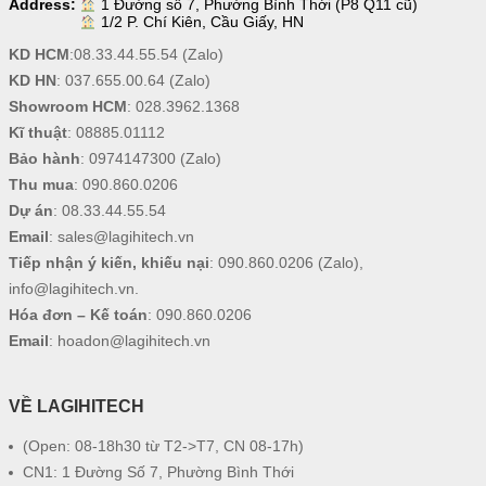
Address:
1 Đường số 7, Phường Bình Thới (P8 Q11 cũ)
1/2 P. Chí Kiên, Cầu Giấy, HN
KD HCM
:
08.33.44.55.54
(Zalo)
KD HN
:
037.655.00.64
(Zalo)
Showroom HCM
:
028.3962.1368
Kĩ thuật
:
08885.01112
Bảo hành
:
0974147300
(Zalo)
Thu mua
:
090.860.0206
Dự án
:
08.33.44.55.54
Email
:
sales@lagihitech.vn
Tiếp nhận ý kiến, khiếu nại
:
090.860.0206
(Zalo),
info@lagihitech.vn
.
Hóa đơn – Kế toán
:
090.860.0206
Email
:
hoadon@lagihitech.vn
VỀ LAGIHITECH
(Open: 08-18h30 từ T2->T7, CN 08-17h)
CN1: 1 Đường Số 7, Phường Bình Thới