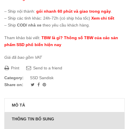
– Ship nội thành:
gói nhanh 60 phút và giao trong ngày
.
– Ship các tỉnh khác: 24h-72h (có ship hỏa tốc)
Xem chi tiết
– Ship
COD/ nhà xe
theo yêu cầu khách hàng.
Tham khảo bài viết:
TBW là gì? Thông số TBW của các sản
phẩm SSD phổ biến hiện nay
Giá đã bao gồm VAT
Print
Send to a friend
Category:
SSD Sandisk
Share on:
MÔ TẢ
THÔNG TIN BỔ SUNG