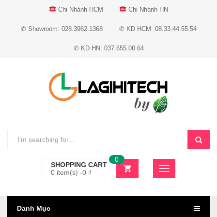
Chi Nhánh HCM
Chi Nhánh HN
✆ Showroom: 028.3962.1368
✆ KD HCM: 08.33.44.55.54
✆ KD HN: 037.655.00.64
0
SHOPPING CART
0 item(s) -
0
₫
Danh Mục