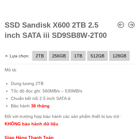
SSD Sandisk X600 2TB 2.5
inch SATA iii SD9SB8W-2T00
➣ Lựa chọn:
2TB
256GB
1TB
512GB
128GB
Mô tả:
Dung lượng 2TB
Tốc độ đọc ghi: 560MB/s – 530MB/s
Chuẩn kết nối 2.5 inch SATA iii
Bảo hành
36 tháng
Đối với trường hợp bảo hành các sản phẩm thiết bị lưu trữ :
KHÔNG bảo hành dữ liệu
Giao Hàng Thanh Toán