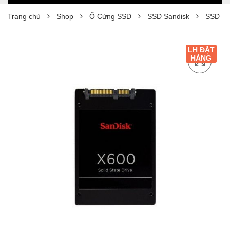
Trang chủ
Shop
Ổ Cứng SSD
SSD Sandisk
SSD Sa
LH ĐẶT
HÀNG