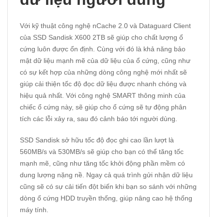
Với kỹ thuật công nghệ nCache 2.0 và Dataguard Client
của SSD Sandisk X600 2TB sẽ giúp cho chất lượng ổ
cứng luôn được ổn định. Cùng với đó là khả năng bảo
mật dữ liệu mạnh mẽ của dữ liệu của ổ cứng, cũng như
có sự kết hợp của những dòng công nghệ mới nhất sẽ
giúp cải thiện tốc độ đọc dữ liệu được nhanh chóng và
hiệu quả nhất. Với công nghệ SMART thông minh của
chiếc ổ cứng này, sẽ giúp cho ổ cứng sẽ tự động phân
tích các lỗi xảy ra, sau đó cảnh báo tới người dùng.
SSD Sandisk sở hữu tốc độ đọc ghi cao lần lượt là
560MB/s và 530MB/s sẽ giúp cho bạn có thể tăng tốc
mạnh mẽ, cũng như tăng tốc khởi động phần mềm có
dung lượng nặng nề. Ngay cả quá trình gửi nhận dữ liệu
cũng sẽ có sự cải tiến đột biến khi bạn so sánh với những
dòng ổ cứng HDD truyền thống, giúp nâng cao hệ thống
máy tính.