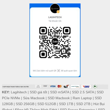
KEY:
Lagihitech
|
SSD giá tốt
|
SSD mSATA
|
SSD 2.5 SATA
|
SSD
PCIe NVMe
|
Sửa Macbook
|
SSD Macbook
|
Ram Laptop
|
SSD
128GB
|
SSD 256GB
|
SSD 512GB
|
SSD 1TB
|
SSD 2TB
|
Hút Bụi
iRobot
|
Đồng Hồ Thông Minh Fitbit
|
SSD Server Enterprise
|
SSD