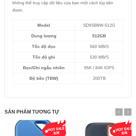
không thể truy cập dữ liệu của bạn một cách tùy tiện
được.
Model
SD9SB8W-512G
Dung lượng
512GB
Tốc độ đọc
560 MB/S
Tốc độ ghi
530 MB/S
Đọc/Ghi ngẫu nhiên
95K / 84K IOPS
Độ bền (TBW)
200TB
SẢN PHẨM TƯƠNG TỰ