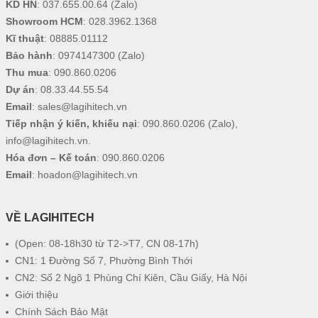
KD HN
:
037.655.00.64
(Zalo)
Showroom HCM
:
028.3962.1368
Kĩ thuật
:
08885.01112
Bảo hành
:
0974147300
(Zalo)
Thu mua
:
090.860.0206
Dự án
:
08.33.44.55.54
Email
:
sales@lagihitech.vn
Tiếp nhận ý kiến, khiếu nại
:
090.860.0206
(Zalo),
info@lagihitech.vn
.
Hóa đơn – Kế toán
:
090.860.0206
Email
:
hoadon@lagihitech.vn
VỀ LAGIHITECH
(Open: 08-18h30 từ T2->T7, CN 08-17h)
CN1: 1 Đường Số 7, Phường Bình Thới
CN2: Số 2 Ngõ 1 Phùng Chí Kiên, Cầu Giấy, Hà Nội
Giới thiệu
Chính Sách Bảo Mật