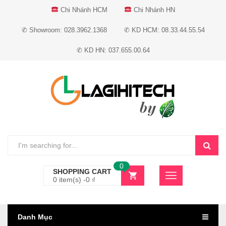
Chi Nhánh HCM
Chi Nhánh HN
✆ Showroom: 028.3962.1368
✆ KD HCM: 08.33.44.55.54
✆ KD HN: 037.655.00.64
0
SHOPPING CART
0 item(s) -
0
₫
Danh Mục