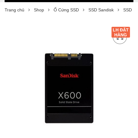
Trang chủ
Shop
Ổ Cứng SSD
SSD Sandisk
SSD Sa
LH ĐẶT
HÀNG