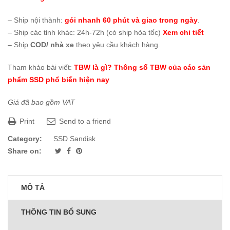
– Ship nội thành:
gói nhanh 60 phút và giao trong ngày
.
– Ship các tỉnh khác: 24h-72h (có ship hỏa tốc)
Xem chi tiết
– Ship
COD/ nhà xe
theo yêu cầu khách hàng.
Tham khảo bài viết:
TBW là gì? Thông số TBW của các sản
phẩm SSD phổ biến hiện nay
Giá đã bao gồm VAT
Print
Send to a friend
Category:
SSD Sandisk
Share on:
MÔ TẢ
THÔNG TIN BỔ SUNG