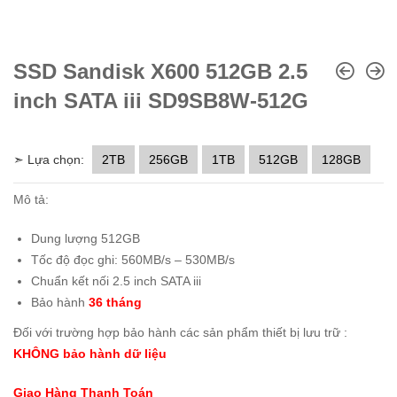
SSD Sandisk X600 512GB 2.5
inch SATA iii SD9SB8W-512G
➣ Lựa chọn:
2TB
256GB
1TB
512GB
128GB
Mô tả:
Dung lượng 512GB
Tốc độ đọc ghi: 560MB/s – 530MB/s
Chuẩn kết nối 2.5 inch SATA iii
Bảo hành
36 tháng
Đối với trường hợp bảo hành các sản phẩm thiết bị lưu trữ :
KHÔNG bảo hành dữ liệu
Giao Hàng Thanh Toán