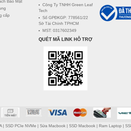
ách Bảo Mật
Công Ty TNHH Green Leaf
ụng
Tech
g cấp
Số GPĐKGP: 778561/22
Sở Tài Chính TPHCM
MST: 0317602349
QUÉT MÃ LINK HỖ TRỢ
A
|
SSD PCIe NVMe
|
Sửa Macbook
|
SSD Macbook
|
Ram Laptop
|
SS