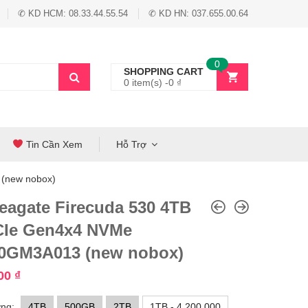
✆ KD HCM: 08.33.44.55.54
✆ KD HN: 037.655.00.64
0
SHOPPING CART
0 item(s) -
0
₫
Tin Cần Xem
Hỗ Trợ
(new nobox)
eagate Firecuda 530 4TB
CIe Gen4x4 NVMe
0GM3A013 (new nobox)
000
₫
ng:
4TB
500GB
2TB
1TB - 4,200,000