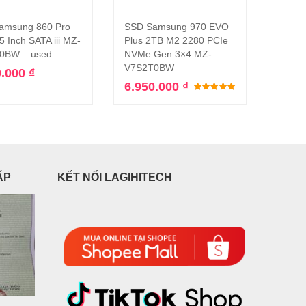
amsung 860 Pro
SSD Samsung 970 EVO
SSD E
Thêm vào giỏ hàng
Thêm vào giỏ hàng
5 Inch SATA iii MZ-
Plus 2TB M2 2280 PCIe
PM983
0BW – used
NVMe Gen 3×4 MZ-
MZQL
V7S2T0BW
NVMe
0.000
₫
6.950.000
₫
486.
5.00
5 sao
Được xếp hạng
ẤP
KẾT NỐI LAGIHITECH