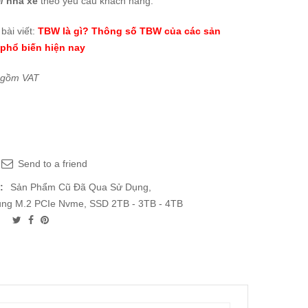
/ nhà xe
theo yêu cầu khách hàng.
bài viết:
TBW là gì? Thông số TBW của các sản
phổ biến hiện nay
 gồm VAT
Send to a friend
:
Sản Phẩm Cũ Đã Qua Sử Dụng
,
ng M.2 PCIe Nvme
,
SSD 2TB - 3TB - 4TB