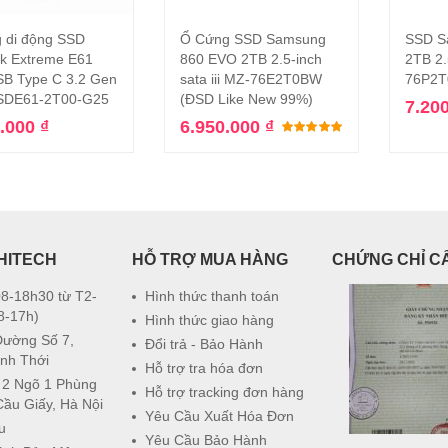
 di động SSD
Ổ Cứng SSD Samsung
SSD S
Thêm vào giỏ hàng
Thêm vào giỏ hàng
k Extreme E61
860 EVO 2TB 2.5-inch
2TB 2.
B Type C 3.2 Gen
sata iii MZ-76E2T0BW
76P2T
SDE61-2T00-G25
(ĐSD Like New 99%)
7.20
0.000
₫
6.950.000
₫
Được xếp hạng
HITECH
HỖ TRỢ MUA HÀNG
CHỨNG CHỈ C
8-18h30 từ T2-
Hình thức thanh toán
8-17h)
Hình thức giao hàng
Đường Số 7,
Đổi trả - Bảo Hành
nh Thới
Hỗ trợ tra hóa đơn
 2 Ngõ 1 Phùng
Hỗ trợ tracking đơn hàng
Cầu Giấy, Hà Nội
Yêu Cầu Xuất Hóa Đơn
u
Yêu Cầu Bảo Hành