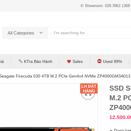
✆ Showroom: 028.3962.1368
All Categories
iá
KTra Bảo Hành
Sales
Used 99%
Seagate Firecuda 530 4TB M.2 PCIe Gen4x4 NVMe ZP4000GM3A013 
LH ĐẶT
SSD S
HÀNG
M.2 P
ZP400
12.500.
➣ Dung lượ