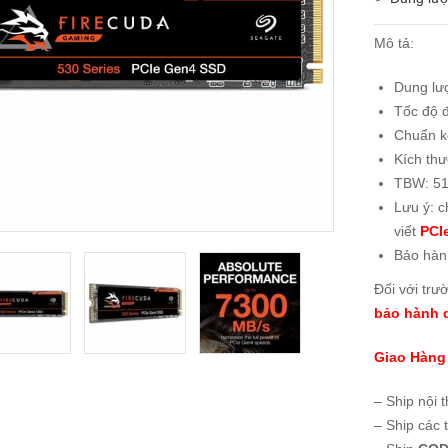
Mô tả:
Dung lư
Tốc độ 
Chuẩn k
Kích th
TBW: 5
Lưu ý: c
viết
PCIe
Bảo hàn
Đối với trư
bảo hành d
Giao Hàng
– Ship nội 
– Ship các 