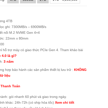
ợng 4TB
đọc ghi: 7300MB/s – 6900MB/s
ết nối M.2 NVME Gen 4×4
ước: 22mm x 80mm
100
hỉ hỗ trợ máy có giao thức PCIe Gen 4. Tham khảo bài
 4.0 là gì?
h:
3 năm
ờng hợp bảo hành các sản phẩm thiết bị lưu trữ :
KHÔNG
ữ liệu
 Thanh Toán
thành:
gói nhanh 60 phút và giao trong ngày
.
tỉnh khác: 24h-72h (có ship hỏa tốc)
Xem chi tiết