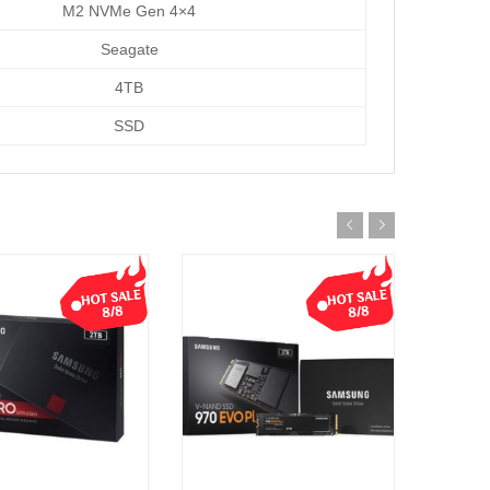
M2 NVMe Gen 4×4
Seagate
4TB
SSD