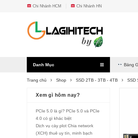
Chi Nhánh HCM
Chi Nhánh HN
Danh Mục
Bảng G
Trang chủ
Shop
SSD 2TB - 3TB - 4TB
SSD 
Xem gì hôm nay?
PCIe 5.0 là gì? PCIe 5.0 và PCIe
4.0 có gì khác biệt
Dịch vụ cày plot Chia network
(XCH) thuê uy tín, minh bạch