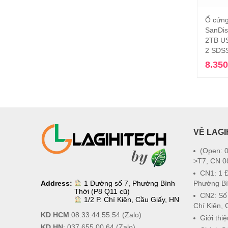
Ổ cứng
SanDis
2TB US
2 SDS
8.35
VỀ LAGI
(Open: 0
>T7, CN 0
CN1: 1 
Address:
1 Đường số 7, Phường Bình
Phường Bì
Thới (P8 Q11 cũ)
CN2: Số
1/2 P. Chí Kiên, Cầu Giấy, HN
Chí Kiên, 
KD HCM
:
08.33.44.55.54
(Zalo)
Giới thiệ
KD HN
:
037.655.00.64
(Zalo)