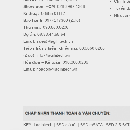
Chính S
Showroom HCM
:
028.3962.1368
Tuyển d
Kĩ thuật
:
08885.01112
Nhà cun
Bảo hành
:
0974147300
(Zalo)
Thu mua
:
090.860.0206
Dự án
:
08.33.44.55.54
Email
:
sales@lagihitech.vn
Tiếp nhận ý kiến, khiếu nại
:
090.860.0206
(Zalo),
info@lagihitech.vn
.
Hóa đơn – Kế toán
:
090.860.0206
Email
:
hoadon@lagihitech.vn
KEY:
Lagihitech
|
SSD giá tốt
|
SSD mSATA
|
SSD 2.5 SAT