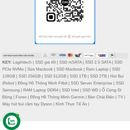
KEY:
Lagihitech
|
SSD giá tốt
|
SSD mSATA
|
SSD 2.5 SATA
|
SSD
PCIe NVMe
|
Sửa Macbook
|
SSD Macbook
|
Ram Laptop
|
SSD
128GB
|
SSD 256GB
|
SSD 512GB
|
SSD 1TB
|
SSD 2TB
|
Hút Bụi
iRobot
|
Đồng Hồ Thông Minh Fitbit
|
SSD Server Enterprise
|
SSD
Samsung
|
RAM Laptop DDR4
|
SSD Intel
|
SSD WD
|
Ổ Cứng Di
Động
|
Foreo
|
Đồng Hồ Thông Minh Garmin
|
Bàn Chải Điện
|
TV
|
Máy hút bụi cầm tay Dyson
|
Kính Thực Tế Ảo
|