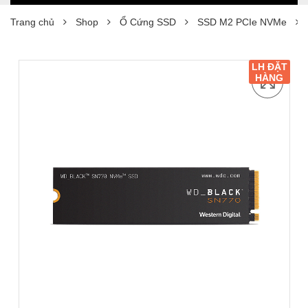
Trang chủ
Shop
Ổ Cứng SSD
SSD M2 PCIe NVMe
LH ĐẶT
HÀNG