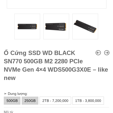
Ổ Cứng SSD WD BLACK
SN770 500GB M2 2280 PCIe
NVMe Gen 4×4 WDS500G3X0E – like
new
➣ Dung lượng:
500GB
250GB
2TB - 7,200,000
1TB - 3,800,000
Mô tả: