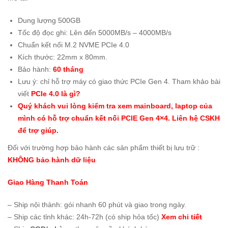
Dung lượng 500GB
Tốc độ đọc ghi: Lên đến 5000MB/s – 4000MB/s
Chuẩn kết nối M.2 NVME PCIe 4.0
Kích thước: 22mm x 80mm.
Bảo hành:
60 tháng
Lưu ý: chỉ hỗ trợ máy có giao thức PCIe Gen 4. Tham khảo bài
viết
PCIe 4.0 là gì?
Quý khách vui lòng kiểm tra xem mainboard, laptop của
mình có hỗ trợ chuẩn kết nối PCIE Gen 4×4. Liên hệ CSKH
để trợ giúp.
Đối với trường hợp bảo hành các sản phẩm thiết bị lưu trữ :
KHÔNG bảo hành dữ liệu
Giao Hàng Thanh Toán
– Ship nội thành:
gói nhanh 60 phút và giao trong ngày
.
– Ship các tỉnh khác: 24h-72h (có ship hỏa tốc)
Xem chi tiết