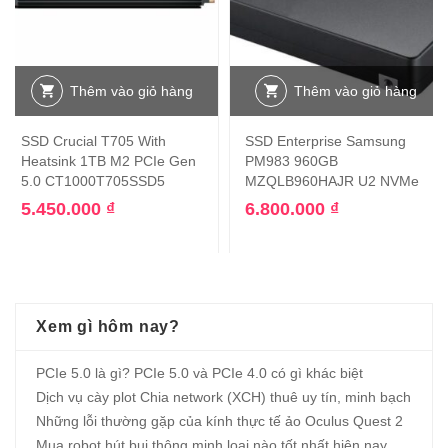
Thêm vào giỏ hàng
Thêm vào giỏ hàng
SSD Crucial T705 With
SSD Enterprise Samsung
Heatsink 1TB M2 PCIe Gen
PM983 960GB
5.0 CT1000T705SSD5
MZQLB960HAJR U2 NVMe
5.450.000
₫
6.800.000
₫
Xem gì hôm nay?
PCIe 5.0 là gì? PCIe 5.0 và PCIe 4.0 có gì khác biệt
Dịch vụ cày plot Chia network (XCH) thuê uy tín, minh bạch
Những lỗi thường gặp của kính thực tế ảo Oculus Quest 2
Mua robot hút bụi thông minh loại nào tốt nhất hiện nay