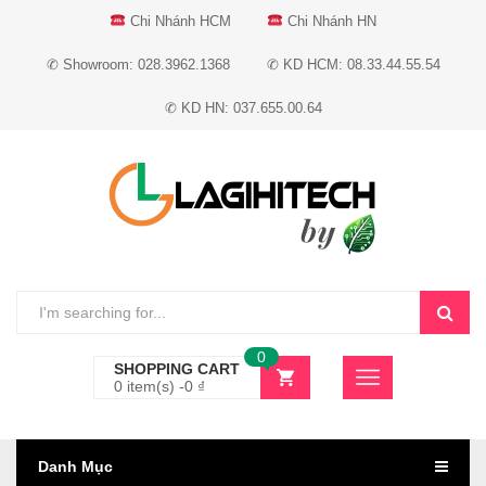
Chi Nhánh HCM
Chi Nhánh HN
✆ Showroom: 028.3962.1368
✆ KD HCM: 08.33.44.55.54
✆ KD HN: 037.655.00.64
0
SHOPPING CART
0 item(s) -
0
₫
Danh Mục