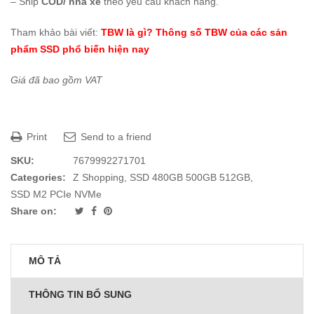
– Ship
COD/ nhà xe
theo yêu cầu khách hàng.
Tham khảo bài viết:
TBW là gì? Thông số TBW của các sản
phẩm SSD phổ biến hiện nay
Giá đã bao gồm VAT
Print
Send to a friend
SKU:
7679992271701
Categories:
Z Shopping
,
SSD 480GB 500GB 512GB
,
SSD M2 PCIe NVMe
Share on:
MÔ TẢ
THÔNG TIN BỔ SUNG