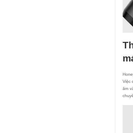
Th
má
Honey
Việc 
âm và
chuy