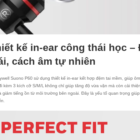
iết kế in-ear công thái học –
i, cách âm tự nhiên
well Suono P60 sử dụng thiết kế in-ear kết hợp đệm tai mềm, giúp ôm 
đi kèm 3 kích cỡ S/M/L không chỉ giúp tăng độ vừa vặn mà còn cải thiệ
 giảm tiếng ồn từ môi trường bên ngoài. Đây là yếu tố quan trọng giúp 
ển.