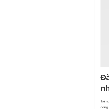
Đà
nh
Tai n
công 