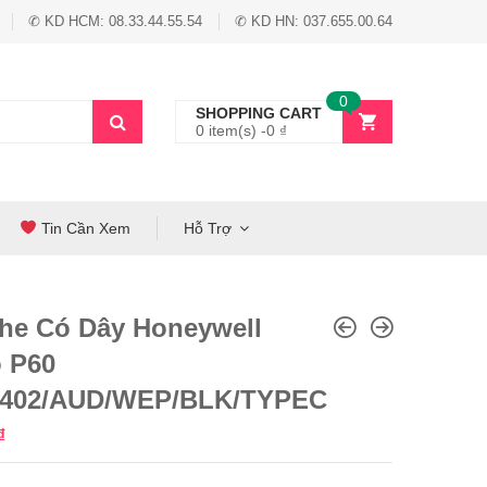
✆ KD HCM: 08.33.44.55.54
✆ KD HN: 037.655.00.64
0
SHOPPING CART
0 item(s) -
0
₫
Tin Cần Xem
Hỗ Trợ
ghe Có Dây Honeywell
 P60
402/AUD/WEP/BLK/TYPEC
₫