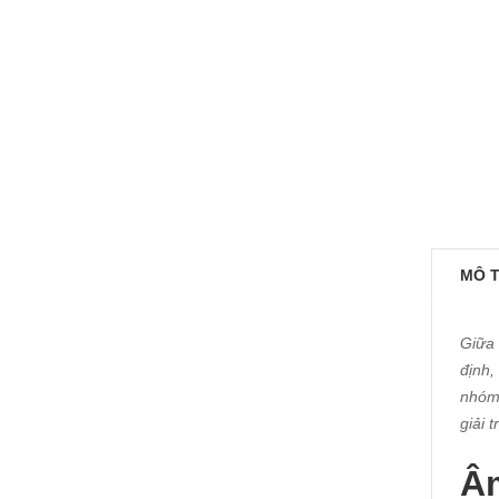
MÔ 
Giữa 
định,
nhóm 
giải 
Âm