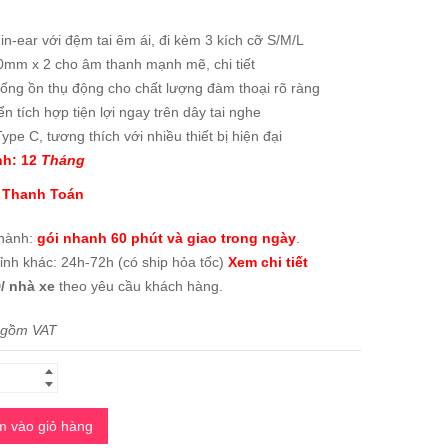
 in-ear với đệm tai êm ái, đi kèm 3 kích cỡ S/M/L
0mm x 2 cho âm thanh mạnh mẽ, chi tiết
ống ồn thụ động cho chất lượng đàm thoại rõ ràng
ển tích hợp tiện lợi ngay trên dây tai nghe
Type C, tương thích với nhiều thiết bị hiện đại
h: 12
Tháng
 Thanh Toán
thành:
gói nhanh 60 phút và giao trong ngày
.
tỉnh khác: 24h-72h (có ship hỏa tốc)
Xem chi tiết
/ nhà xe
theo yêu cầu khách hàng.
 gồm VAT
 vào giỏ hàng