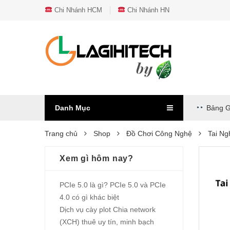
Chi Nhánh HCM
Chi Nhánh HN
Danh Mục
Bảng G
Trang chủ
Shop
Đồ Chơi Công Nghệ
Tai N
Xem gì hôm nay?
PCIe 5.0 là gì? PCIe 5.0 và PCIe
4.0 có gì khác biệt
Dịch vụ cày plot Chia network
(XCH) thuê uy tín, minh bạch