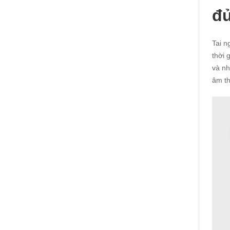
đủ
Tai n
thời 
và nh
âm th