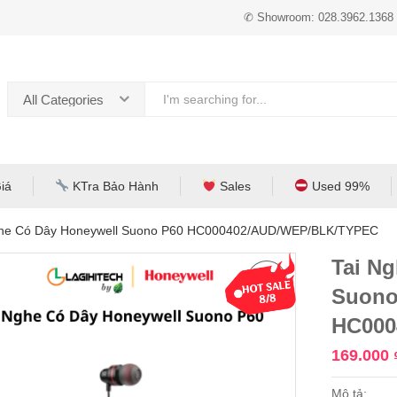
✆ Showroom: 028.3962.1368
All Categories
iá
KTra Bảo Hành
Sales
Used 99%
ghe Có Dây Honeywell Suono P60 HC000402/AUD/WEP/BLK/TYPEC
Tai N
Suono
HC000
169.000
Mô tả: