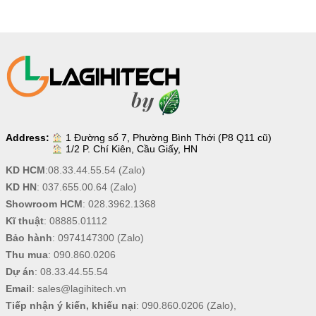
Address:
1 Đường số 7, Phường Bình Thới (P8 Q11 cũ)
1/2 P. Chí Kiên, Cầu Giấy, HN
KD HCM
:
08.33.44.55.54
(Zalo)
KD HN
:
037.655.00.64
(Zalo)
Showroom HCM
:
028.3962.1368
Kĩ thuật
:
08885.01112
Bảo hành
:
0974147300
(Zalo)
Thu mua
:
090.860.0206
Dự án
:
08.33.44.55.54
Email
:
sales@lagihitech.vn
Tiếp nhận ý kiến, khiếu nại
:
090.860.0206
(Zalo),