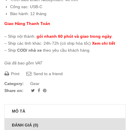
Cổng sạc: USB-C
Bảo hành: 12 tháng
Giao Hàng Thanh Toán
– Ship nội thành:
gói nhanh 60 phút và giao trong ngày
.
– Ship các tỉnh khác: 24h-72h (có ship hỏa tốc)
Xem chi tiết
– Ship
COD/ nhà xe
theo yêu cầu khách hàng.
Giá đã bao gồm VAT
Print
Send to a friend
Category:
Gear
Share on:
MÔ TẢ
ĐÁNH GIÁ (0)