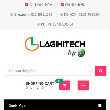
Chi Nhánh HCM
Chi Nhánh HN
✆ Showroom: 028.3962.1368
✆ KD HCM: 08.33.44.55.54
✆ KD HN: 037.655.00.64
0
SHOPPING CART
0 item(s) -
0
₫
Danh Mục