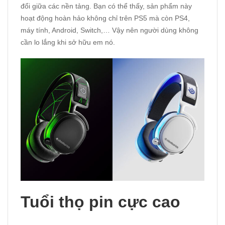
đổi giữa các nền tảng. Bạn có thể thấy, sản phẩm này
hoạt động hoàn hảo không chỉ trên PS5 mà còn PS4,
máy tính, Android, Switch,… Vậy nên người dùng không
cần lo lắng khi sở hữu em nó.
Tuổi thọ pin cực cao