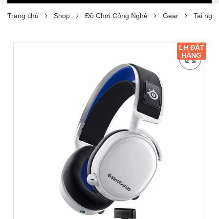
Trang chủ
Shop
Đồ Chơi Công Nghệ
Gear
Tai ngh
LH ĐẶT
HÀNG